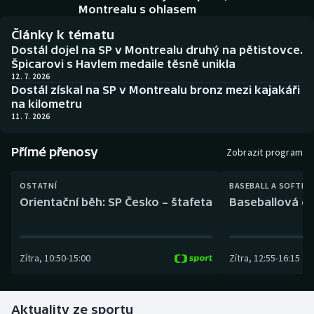
Baseball a softbal
Soutěže
Montrealu s ohlasem
Články k tématu
Basketbal
Historické návraty
Dostál dojel na SP v Montrealu druhý na pětistovce.
Špicarovi s Havlem medaile těsně unikla
Biatlon
Aplikace ČT sport
12. 7. 2026
Dostál získal na SP v Montrealu bronz mezi kajakáři
na kilometru
Boby a skeleton
AZ kvíz
11. 7. 2026
Box
Přímé přenosy
Zobrazit program
Curling
OSTATNÍ
BASEBALL A SOFTBA
Orientační běh: SP Česko – štafeta
Baseballová ex
Dostihy
Florbal
Zítra
,
10:50
-
15:00
Zítra
,
12:55
-
16:15
Futsal
Aktuality ze sportu
Golf