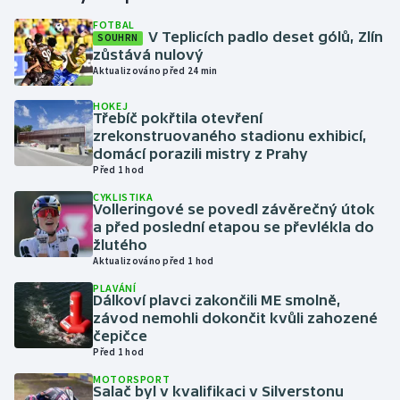
FOTBAL
V Teplicích padlo deset gólů, Zlín
SOUHRN
Gymnastika
zůstává nulový
Aktualizováno před 24 min
Házená
HOKEJ
Třebíč pokřtila otevření
Jezdectví
zrekonstruovaného stadionu exhibicí,
domácí porazili mistry z Prahy
Judo
Před 1 hod
CYKLISTIKA
Volleringové se povedl závěrečný útok
Krasobruslení
a před poslední etapou se převlékla do
žlutého
Lezení
Aktualizováno před 1 hod
PLAVÁNÍ
Lyže a snowboard
Dálkoví plavci zakončili ME smolně,
závod nemohli dokončit kvůli zahozené
čepičce
Moderní pětiboj
Před 1 hod
MOTORSPORT
Motorsport
Salač byl v kvalifikaci v Silverstonu