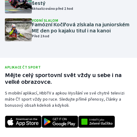
šestý
Olympijské hry
Aktualizováno před 2 hod
VODNÍ SLALOM
Parasport
Famózní Kočířová získala na juniorském
ME den po kajaku titul i na kanoi
Před 2 hod
Plavání
Plážový volejbal
Ragby
APLIKACE ČT SPORT
Mějte celý sportovní svět vždy u sebe i na
velké obrazovce.
Rychlobruslení
S mobilní aplikací, HbbTV a apkou iVysílání ve své chytré televizi
Rychlostní kanoistika
máte ČT sport vždy po ruce. Sledujte přímé přenosy, články a
bonusový obsah kdekoli a kdykoli.
Short track
Sportovní střelba