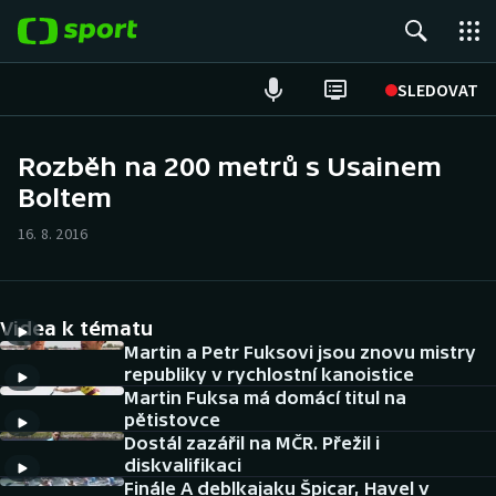
POPULÁRNÍ
SLEDOVAT
Fotbal
Rozběh na 200 metrů s Usainem
Boltem
Hokej
16. 8. 2016
Tenis
Atletika
Videa k tématu
Cyklistika
Martin a Petr Fuksovi jsou znovu mistry
republiky v rychlostní kanoistice
Martin Fuksa má domácí titul na
DALŠÍ SPORTY
pětistovce
Dostál zazářil na MČR. Přežil i
Americký fotbal
NEPŘEHLÉDNĚTE
diskvalifikaci
Finále A deblkajaku Špicar, Havel v