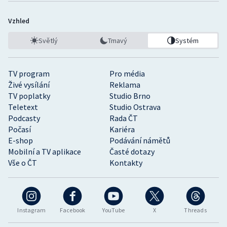
Vzhled
Světlý
Tmavý
Systém
TV program
Pro média
Živé vysílání
Reklama
TV poplatky
Studio Brno
Teletext
Studio Ostrava
Podcasty
Rada ČT
Počasí
Kariéra
E-shop
Podávání námětů
Mobilní a TV aplikace
Časté dotazy
Vše o ČT
Kontakty
Instagram
Facebook
YouTube
X
Threads