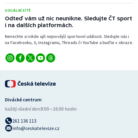
Stolní tenis
SOCIÁLNÍ SÍTĚ
Odteď vám už nic neunikne. Sledujte ČT sport
Triatlon
i na dalších platformách.
Veslování
Nenechte si nikde ujít nejnovější sportovní události. Sledujte nás i
na Facebooku, X, Instagramu, Threads či YouTube a buďte v obraze.
Vodní slalom
Volejbal
Ostatní
Divácké centrum
každý všední den:
8:00—16:00 hodin
261 136 113
info@ceskatelevize.cz