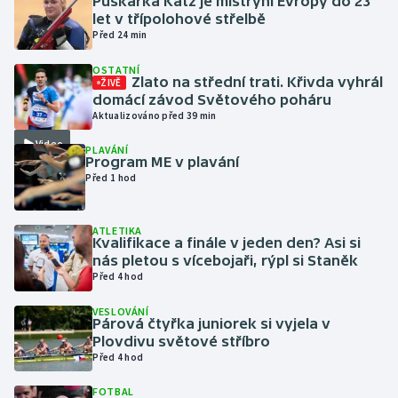
Puškařka Katz je mistryní Evropy do 23
let v třípolohové střelbě
Před 24 min
Gymnastika
OSTATNÍ
Zlato na střední trati. Křivda vyhrál
Házená
ŽIVĚ
domácí závod Světového poháru
Aktualizováno před 39 min
Jezdectví
Video
PLAVÁNÍ
Program ME v plavání
Judo
Před 1 hod
Krasobruslení
ATLETIKA
Kvalifikace a finále v jeden den? Asi si
Lezení
nás pletou s vícebojaři, rýpl si Staněk
Před 4 hod
Lyže a snowboard
VESLOVÁNÍ
Párová čtyřka juniorek si vyjela v
Moderní pětiboj
Plovdivu světové stříbro
Před 4 hod
Motorsport
FOTBAL