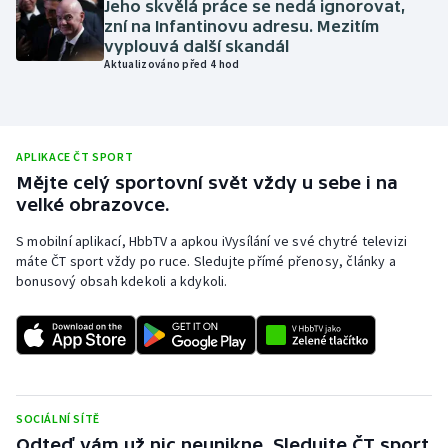
Jeho skvělá práce se nedá ignorovat,
zní na Infantinovu adresu. Mezitím
Olympijské hry
vyplouvá další skandál
Aktualizováno před 4 hod
Parasport
Plavání
APLIKACE ČT SPORT
Plážový volejbal
Mějte celý sportovní svět vždy u sebe i na
velké obrazovce.
Ragby
S mobilní aplikací, HbbTV a apkou iVysílání ve své chytré televizi
máte ČT sport vždy po ruce. Sledujte přímé přenosy, články a
Rychlobruslení
bonusový obsah kdekoli a kdykoli.
Rychlostní kanoistika
Short track
Sportovní střelba
SOCIÁLNÍ SÍTĚ
Odteď vám už nic neunikne. Sledujte ČT sport