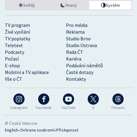
Světlý
Tmavý
Systém
TV program
Pro média
Živé vysílání
Reklama
TV poplatky
Studio Brno
Teletext
Studio Ostrava
Podcasty
Rada ČT
Počasí
Kariéra
E-shop
Podávání námětů
Mobilní a TV aplikace
Časté dotazy
Vše o ČT
Kontakty
Instagram
Facebook
YouTube
X
Threads
© Česká televize
•
•
English
Ochrana soukromí
Přístupnost