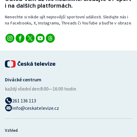
Stolní tenis
i na dalších platformách.
Nenechte si nikde ujít nejnovější sportovní události. Sledujte nás i
Triatlon
na Facebooku, X, Instagramu, Threads či YouTube a buďte v obraze.
Veslování
Vodní slalom
Volejbal
Ostatní
Divácké centrum
každý všední den:
8:00—16:00 hodin
261 136 113
info@ceskatelevize.cz
Vzhled