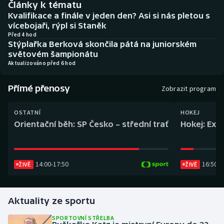
Články k tématu
Baseball a softbal
Soutěže
Kvalifikace a finále v jeden den? Asi si nás pletou s
vícebojaři, rýpl si Staněk
Basketbal
Historické návraty
Před 4 hod
Stýplařka Berková skončila pátá na juniorském
světovém šampionátu
Biatlon
Aplikace ČT sport
Aktualizováno před 6 hod
Boby a skeleton
AZ kvíz
Přímé přenosy
Zobrazit program
Box
OSTATNÍ
HOKEJ
Orientační běh: SP Česko – střední trať
Hokej: Exh
Curling
Dostihy
14:00
-
17:50
16:50
-
1
ŽIVĚ
ŽIVĚ
Florbal
Futsal
Aktuality ze sportu
SPORTOVNÍ STŘELBA
Golf