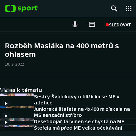
POPULÁRNÍ
SLEDOVAT
Fotbal
Rozběh Masláka na 400 metrů s
ohlasem
Hokej
18. 3. 2022
Tenis
Atletika
Videa k tématu
Cyklistika
Sestry Švábíkovy o blížícím se ME v
atletice
Juniorská štafeta na 4x400 m získala na
DALŠÍ SPORTY
MS senzační stříbro
Desetibojař Järvinen se chystá na ME
Americký fotbal
NEPŘEHLÉDNĚTE
Štefela má před ME velká očekávání