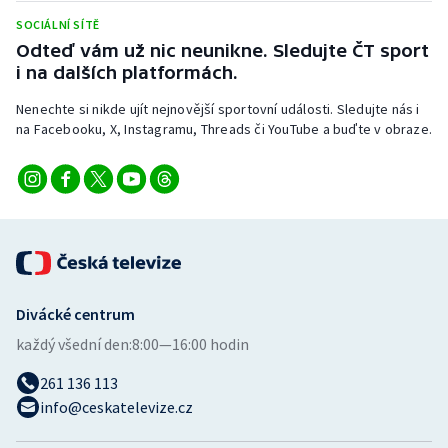
Stolní tenis
SOCIÁLNÍ SÍTĚ
Odteď vám už nic neunikne. Sledujte ČT sport
Triatlon
i na dalších platformách.
Veslování
Nenechte si nikde ujít nejnovější sportovní události. Sledujte nás i
na Facebooku, X, Instagramu, Threads či YouTube a buďte v obraze.
Vodní slalom
Volejbal
Ostatní
Divácké centrum
každý všední den:
8:00—16:00 hodin
261 136 113
info@ceskatelevize.cz