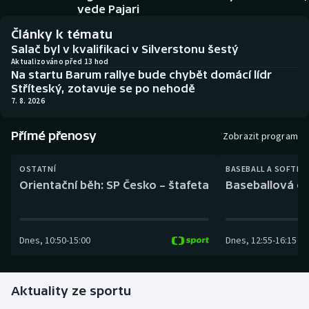
Baseball a softbal
Soutěže
vede Pajari
Články k tématu
Basketbal
Historické návraty
Salač byl v kvalifikaci v Silverstonu šestý
Aktualizováno před 13 hod
Na startu Barum rallye bude chybět domácí lídr
Biatlon
Aplikace ČT sport
Stříteský, zotavuje se po nehodě
7. 8. 2026
Boby a skeleton
AZ kvíz
Přímé přenosy
Zobrazit program
Box
OSTATNÍ
BASEBALL A SOFTBA
Curling
Orientační běh: SP Česko – štafeta
Baseballová ex
Dostihy
Dnes
,
10:50
-
15:00
Dnes
,
12:55
-
16:15
Florbal
Futsal
Aktuality ze sportu
Golf