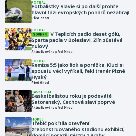
FOTBAL
Fotbalistky Slavie si po další prohře
hlavní fázi evropských pohárů nezahrají
Gymnastika
Před 7 hod
Házená
FOTBAL
V Teplicích padlo deset gólů,
SOUHRN
Sparta padla v Boleslavi, Zlín zůstává
Jezdectví
nulový
Aktualizováno před 9 hod
Judo
FOTBAL
Remíza 5:5 jako šok a porážka. Kluci si
spoustu věcí vyříkali, řekl trenér Plzně
Krasobruslení
Hyský
Před 9 hod
Lezení
BASKETBAL
Basketbalistou roku je podeváté
Lyže a snowboard
Satoranský, Čechová slaví poprvé
Aktualizováno před 9 hod
Moderní pětiboj
HOKEJ
Třebíč pokřtila otevření
zrekonstruovaného stadionu exhibicí,
Motorsport
domácí porazili mistry z Prahy