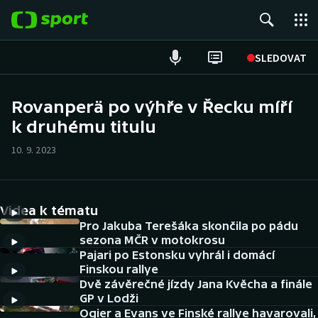
POPULÁRNÍ
SLEDOVAT
Fotbal
Rovanperä po výhře v Řecku míří
k druhému titulu
Hokej
10. 9. 2023
Tenis
Atletika
Videa k tématu
Cyklistika
Pro Jakuba Terešáka skončila po pádu
sezona MČR v motokrosu
Pajari po Estonsku vyhrál i domácí
DALŠÍ SPORTY
Finskou rallye
Dvě závěrečné jízdy Jana Kvěcha a finále
Americký fotbal
NEPŘEHLÉDNĚTE
GP v Lodži
Ogier a Evans ve Finské rallye havarovali,