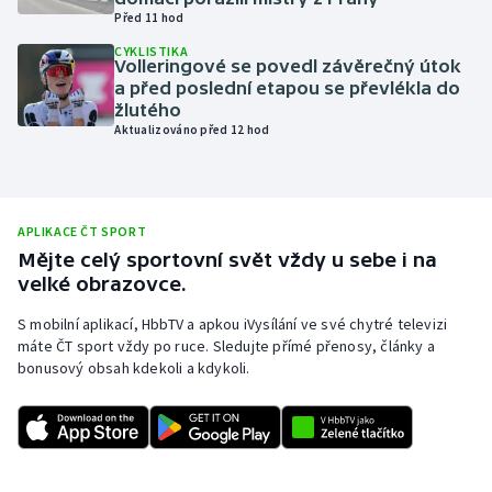
Před 11 hod
Olympijské hry
CYKLISTIKA
Volleringové se povedl závěrečný útok
Parasport
a před poslední etapou se převlékla do
žlutého
Aktualizováno před 12 hod
Plavání
Plážový volejbal
APLIKACE ČT SPORT
Ragby
Mějte celý sportovní svět vždy u sebe i na
velké obrazovce.
Rychlobruslení
S mobilní aplikací, HbbTV a apkou iVysílání ve své chytré televizi
máte ČT sport vždy po ruce. Sledujte přímé přenosy, články a
Rychlostní kanoistika
bonusový obsah kdekoli a kdykoli.
Short track
Sportovní střelba