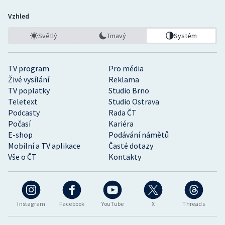
Vzhled
Světlý
Tmavý
Systém
TV program
Pro média
Živé vysílání
Reklama
TV poplatky
Studio Brno
Teletext
Studio Ostrava
Podcasty
Rada ČT
Počasí
Kariéra
E-shop
Podávání námětů
Mobilní a TV aplikace
Časté dotazy
Vše o ČT
Kontakty
Instagram
Facebook
YouTube
X
Threads