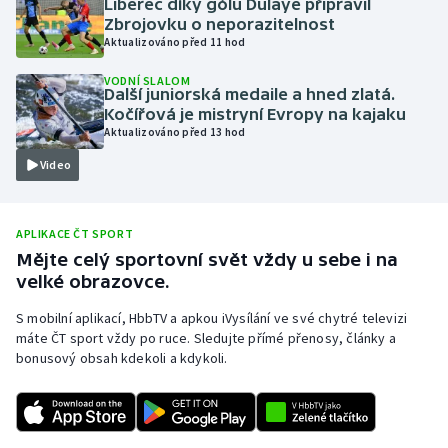
Liberec díky gólu Dulaye připravil
Zbrojovku o neporazitelnost
Olympijské hry
Aktualizováno před 11 hod
Parasport
VODNÍ SLALOM
Další juniorská medaile a hned zlatá.
Kočířová je mistryní Evropy na kajaku
Plavání
Aktualizováno před 13 hod
Video
Plážový volejbal
Ragby
APLIKACE ČT SPORT
Mějte celý sportovní svět vždy u sebe i na
Rychlobruslení
velké obrazovce.
Rychlostní kanoistika
S mobilní aplikací, HbbTV a apkou iVysílání ve své chytré televizi
máte ČT sport vždy po ruce. Sledujte přímé přenosy, články a
bonusový obsah kdekoli a kdykoli.
Short track
Sportovní střelba