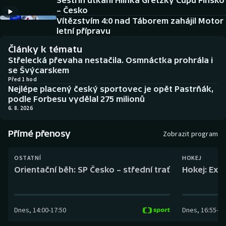
Sestřih utkání Hlinka Gretzky Cupu Finsko
Baseball a softbal
Soutěže
– Česko
Vítězstvím 4:0 nad Táborem zahájil Motor
Basketbal
Historické návraty
letní přípravu
Články k tématu
Biatlon
Aplikace ČT sport
Střelecká převaha nestačila. Osmnáctka prohrála i
se Švýcarskem
Boby a skeleton
AZ kvíz
Před 1 hod
Nejlépe placený český sportovec je opět Pastrňák,
podle Forbesu vydělal 275 milionů
Box
6. 8. 2026
Curling
Přímé přenosy
Zobrazit program
Dostihy
OSTATNÍ
HOKEJ
Orientační běh: SP Česko – střední trať
Hokej: Exh
Florbal
Futsal
Dnes
,
14:00
-
17:50
Dnes
,
16:55
-
19
Golf