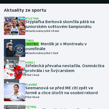
Aktuality ze sportu
Gymnastika
ATLETIKA
Stýplařka Berková skončila pátá na
Házená
juniorském světovém šampionátu
Aktualizováno před 14 min
Jezdectví
TENIS
Menšík je v Montrealu v
SESTŘIH
Judo
osmifinále
Aktualizováno před 1 hod
Krasobruslení
Video
HOKEJ
Střelecká převaha nestačila. Osmnáctka
Lezení
prohrála i se Švýcarskem
Před 1 hod
Lyže a snowboard
Video
PLAVÁNÍ
Seemanová se před ME cítí zpět ve
Moderní pětiboj
formě a chce útočit na osobní rekord
Před 4 hod
Motorsport
FOTBAL