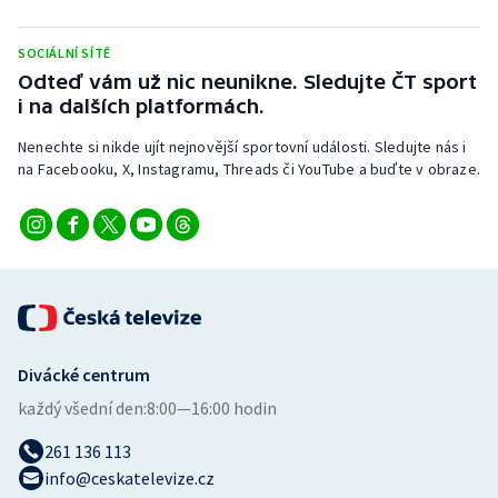
Stolní tenis
SOCIÁLNÍ SÍTĚ
Triatlon
Odteď vám už nic neunikne. Sledujte ČT sport
i na dalších platformách.
Veslování
Nenechte si nikde ujít nejnovější sportovní události. Sledujte nás i
na Facebooku, X, Instagramu, Threads či YouTube a buďte v obraze.
Vodní slalom
Volejbal
Ostatní
Divácké centrum
každý všední den:
8:00—16:00 hodin
261 136 113
info@ceskatelevize.cz