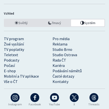
Vzhled
Světlý
Tmavý
Systém
TV program
Pro média
Živé vysílání
Reklama
TV poplatky
Studio Brno
Teletext
Studio Ostrava
Podcasty
Rada ČT
Počasí
Kariéra
E-shop
Podávání námětů
Mobilní a TV aplikace
Časté dotazy
Vše o ČT
Kontakty
Instagram
Facebook
YouTube
X
Threads