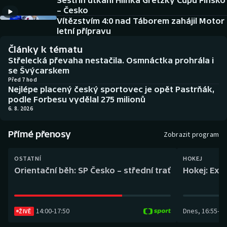
Sestřih utkání Hlinka Gretzky Cupu Finsko
Baseball a softbal
Soutěže
– Česko
Vítězstvím 4:0 nad Táborem zahájil Motor
Basketbal
Historické návraty
letní přípravu
Články k tématu
Biatlon
Aplikace ČT sport
Střelecká převaha nestačila. Osmnáctka prohrála i
se Švýcarskem
Boby a skeleton
AZ kvíz
Před 7 hod
Nejlépe placený český sportovec je opět Pastrňák,
podle Forbesu vydělal 275 milionů
Box
6. 8. 2026
Curling
Přímé přenosy
Zobrazit program
Dostihy
OSTATNÍ
HOKEJ
Orientační běh: SP Česko – střední trať
Hokej: Exh
Florbal
Futsal
14:00
-
17:50
Dnes
,
16:55
-
19
ŽIVĚ
Golf