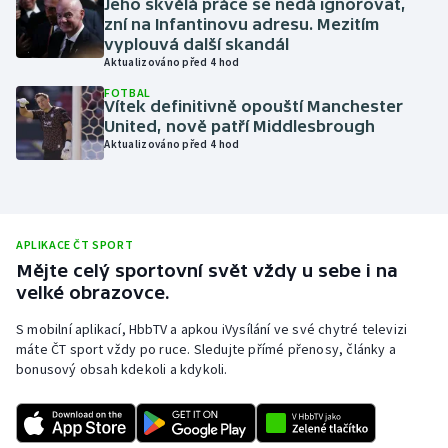
Jeho skvělá práce se nedá ignorovat,
zní na Infantinovu adresu. Mezitím
Olympijské hry
vyplouvá další skandál
Aktualizováno před 4 hod
Parasport
FOTBAL
Vítek definitivně opouští Manchester
Plavání
United, nově patří Middlesbrough
Aktualizováno před 4 hod
Plážový volejbal
Ragby
APLIKACE ČT SPORT
Rychlobruslení
Mějte celý sportovní svět vždy u sebe i na
velké obrazovce.
Rychlostní kanoistika
S mobilní aplikací, HbbTV a apkou iVysílání ve své chytré televizi
máte ČT sport vždy po ruce. Sledujte přímé přenosy, články a
Short track
bonusový obsah kdekoli a kdykoli.
Sportovní střelba