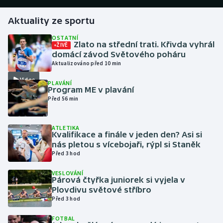
Aktuality ze sportu
Gymnastika
OSTATNÍ
Zlato na střední trati. Křivda vyhrál
ŽIVĚ
Házená
domácí závod Světového poháru
Aktualizováno před 10 min
Jezdectví
Video
PLAVÁNÍ
Program ME v plavání
Judo
Před 56 min
Krasobruslení
ATLETIKA
Kvalifikace a finále v jeden den? Asi si
Lezení
nás pletou s vícebojaři, rýpl si Staněk
Před 3 hod
Lyže a snowboard
VESLOVÁNÍ
Párová čtyřka juniorek si vyjela v
Moderní pětiboj
Plovdivu světové stříbro
Před 3 hod
Motorsport
FOTBAL