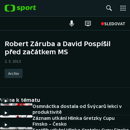
POPULÁRNÍ
SLEDOVAT
Fotbal
Robert Záruba a David Pospíšil
před začátkem MS
Hokej
2. 5. 2013
Tenis
Archiv
Atletika
Cyklistika
Videa k tématu
DALŠÍ SPORTY
Osmnáctka dostala od Švýcarů lekci v
produktivitě
Záznam utkání Hlinka Gretzky Cupu
Americký fotbal
NEPŘEHLÉDNĚTE
Finsko – Česko