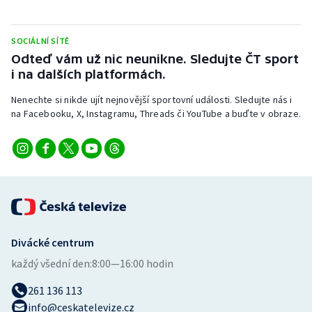
Stolní tenis
SOCIÁLNÍ SÍTĚ
Triatlon
Odteď vám už nic neunikne. Sledujte ČT sport
i na dalších platformách.
Veslování
Nenechte si nikde ujít nejnovější sportovní události. Sledujte nás i
Vodní slalom
na Facebooku, X, Instagramu, Threads či YouTube a buďte v obraze.
Volejbal
Ostatní
Divácké centrum
každý všední den:
8:00—16:00 hodin
261 136 113
info@ceskatelevize.cz