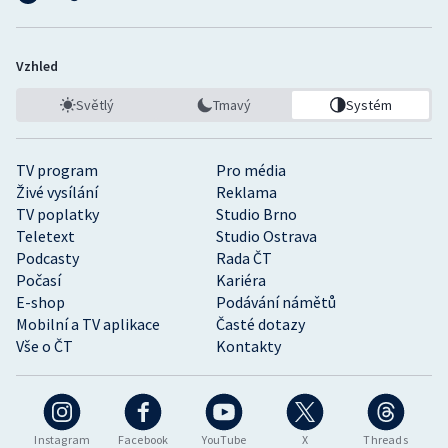
Vzhled
Světlý
Tmavý
Systém
TV program
Pro média
Živé vysílání
Reklama
TV poplatky
Studio Brno
Teletext
Studio Ostrava
Podcasty
Rada ČT
Počasí
Kariéra
E-shop
Podávání námětů
Mobilní a TV aplikace
Časté dotazy
Vše o ČT
Kontakty
Instagram
Facebook
YouTube
X
Threads