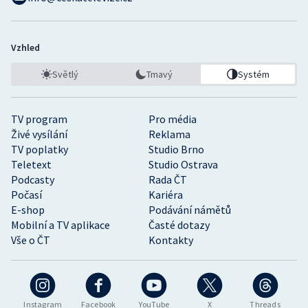
Vzhled
Světlý
Tmavý
Systém
TV program
Pro média
Živé vysílání
Reklama
TV poplatky
Studio Brno
Teletext
Studio Ostrava
Podcasty
Rada ČT
Počasí
Kariéra
E-shop
Podávání námětů
Mobilní a TV aplikace
Časté dotazy
Vše o ČT
Kontakty
Instagram
Facebook
YouTube
X
Threads