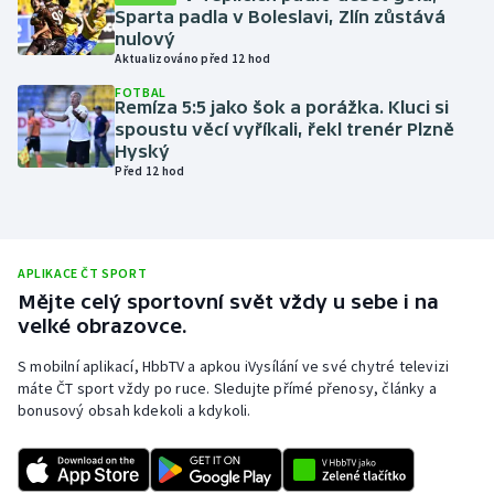
Sparta padla v Boleslavi, Zlín zůstává
Olympijské hry
nulový
Aktualizováno před 12 hod
Parasport
FOTBAL
Remíza 5:5 jako šok a porážka. Kluci si
spoustu věcí vyříkali, řekl trenér Plzně
Plavání
Hyský
Před 12 hod
Plážový volejbal
Ragby
APLIKACE ČT SPORT
Rychlobruslení
Mějte celý sportovní svět vždy u sebe i na
velké obrazovce.
Rychlostní kanoistika
S mobilní aplikací, HbbTV a apkou iVysílání ve své chytré televizi
máte ČT sport vždy po ruce. Sledujte přímé přenosy, články a
Short track
bonusový obsah kdekoli a kdykoli.
Sportovní střelba