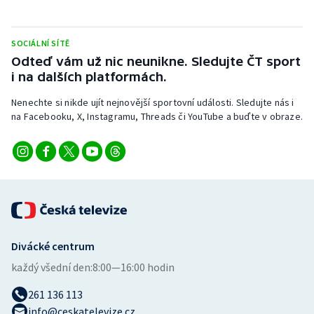
Stolní tenis
Triatlon
SOCIÁLNÍ SÍTĚ
Odteď vám už nic neunikne. Sledujte ČT sport
i na dalších platformách.
Veslování
Nenechte si nikde ujít nejnovější sportovní události. Sledujte nás i
Vodní slalom
na Facebooku, X, Instagramu, Threads či YouTube a buďte v obraze.
Volejbal
Ostatní
Divácké centrum
každý všední den:
8:00—16:00 hodin
261 136 113
info@ceskatelevize.cz