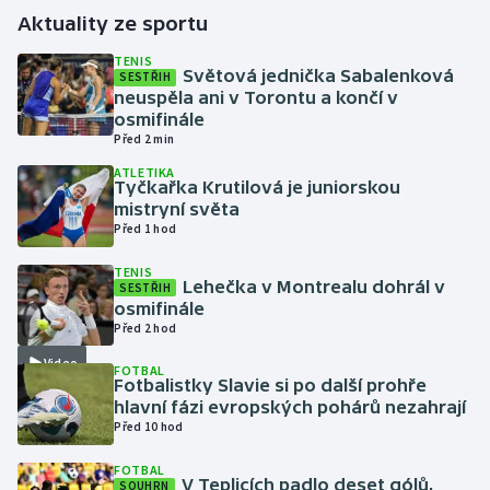
Aktuality ze sportu
Gymnastika
TENIS
Světová jednička Sabalenková
SESTŘIH
neuspěla ani v Torontu a končí v
Házená
osmifinále
Před 2 min
Jezdectví
ATLETIKA
Tyčkařka Krutilová je juniorskou
Judo
mistryní světa
Před 1 hod
Krasobruslení
TENIS
Lehečka v Montrealu dohrál v
SESTŘIH
osmifinále
Lezení
Před 2 hod
Lyže a snowboard
Video
FOTBAL
Fotbalistky Slavie si po další prohře
hlavní fázi evropských pohárů nezahrají
Moderní pětiboj
Před 10 hod
Motorsport
FOTBAL
V Teplicích padlo deset gólů,
SOUHRN