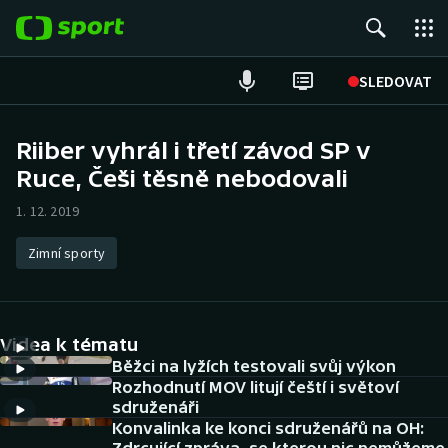
POPULÁRNÍ
SLEDOVAT
Fotbal
Riiber vyhrál i třetí závod SP v
Ruce, Češi těsně nebodovali
Hokej
1. 12. 2019
Tenis
Zimní sporty
Atletika
Cyklistika
Videa k tématu
DALŠÍ SPORTY
Běžci na lyžích testovali svůj výkon
Rozhodnutí MOV litují čeští i světoví
sdruženáři
Americký fotbal
NEPŘEHLÉDNĚTE
Konvalinka ke konci sdruženářů na OH: