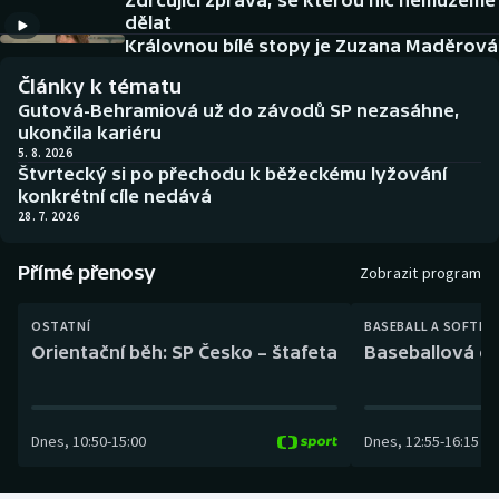
Zdrcující zpráva, se kterou nic nemůžeme
Baseball a softbal
Soutěže
dělat
Královnou bílé stopy je Zuzana Maděrová
Basketbal
Historické návraty
Články k tématu
Gutová-Behramiová už do závodů SP nezasáhne,
Biatlon
Aplikace ČT sport
ukončila kariéru
5. 8. 2026
Štvrtecký si po přechodu k běžeckému lyžování
Boby a skeleton
AZ kvíz
konkrétní cíle nedává
28. 7. 2026
Box
Přímé přenosy
Zobrazit program
Curling
OSTATNÍ
BASEBALL A SOFTBA
Dostihy
Orientační běh: SP Česko – štafeta
Baseballová ex
Florbal
Dnes
,
10:50
-
15:00
Dnes
,
12:55
-
16:15
Futsal
Golf