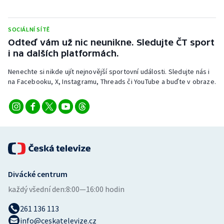
Stolní tenis
SOCIÁLNÍ SÍTĚ
Triatlon
Odteď vám už nic neunikne. Sledujte ČT sport
i na dalších platformách.
Veslování
Nenechte si nikde ujít nejnovější sportovní události. Sledujte nás i
Vodní slalom
na Facebooku, X, Instagramu, Threads či YouTube a buďte v obraze.
Volejbal
Ostatní
Divácké centrum
každý všední den:
8:00—16:00 hodin
261 136 113
info@ceskatelevize.cz