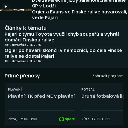
Dvě závěrečné jízdy Jana Kvěcha a finále
Baseball a softbal
Soutěže
GP v Lodži
Ogier a Evans ve Finské rallye havarovali,
Basketbal
Historické návraty
vede Pajari
Články k tématu
Biatlon
Aplikace ČT sport
Pajari z týmu Toyota využil chyb soupeřů a vyhrál
domácí Finskou rallye
Boby a skeleton
AZ kvíz
Aktualizováno 2. 8. 2026
Ogier po havárii skončil v nemocnici, do čela Finské
rallye se dostal Pajari
Box
Aktualizováno 2. 8. 2026
Curling
Přímé přenosy
Zobrazit program
Dostihy
PLAVÁNÍ
FOTBAL
Plavání: TK před ME v plavání
Druhá fotbalová liga
Florbal
Futsal
Zítra
,
12:30
-
13:00
Zítra
,
17:35
-
19:55
Golf