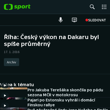
POPULÁRNÍ
SLEDOVAT
Fotbal
Říha: Český výkon na Dakaru byl
spíše průměrný
Hokej
17. 1. 2016
Tenis
Archiv
Atletika
Cyklistika
Videa k tématu
DALŠÍ SPORTY
Pro Jakuba Terešáka skončila po pádu
sezona MČR v motokrosu
Pajari po Estonsku vyhrál i domácí
Americký fotbal
NEPŘEHLÉDNĚTE
Finskou rallye