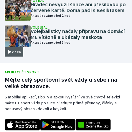
FOTBAL
Hradec nevyužil šance ani přesilovku po
Olympijské hry
červené kartě. Doma padl s Besiktasem
Aktualizováno před 2 hod
Parasport
VOLEJBAL
Volejbalistky načaly přípravu na domácí
Plavání
ME vítězně a ukázaly maskota
Aktualizováno před 3 hod
Plážový volejbal
Video
Ragby
APLIKACE ČT SPORT
Rychlobruslení
Mějte celý sportovní svět vždy u sebe i na
velké obrazovce.
Rychlostní kanoistika
S mobilní aplikací, HbbTV a apkou iVysílání ve své chytré televizi
máte ČT sport vždy po ruce. Sledujte přímé přenosy, články a
Short track
bonusový obsah kdekoli a kdykoli.
Sportovní střelba