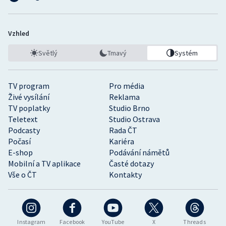
Vzhled
Světlý
Tmavý
Systém
TV program
Pro média
Živé vysílání
Reklama
TV poplatky
Studio Brno
Teletext
Studio Ostrava
Podcasty
Rada ČT
Počasí
Kariéra
E-shop
Podávání námětů
Mobilní a TV aplikace
Časté dotazy
Vše o ČT
Kontakty
Instagram
Facebook
YouTube
X
Threads