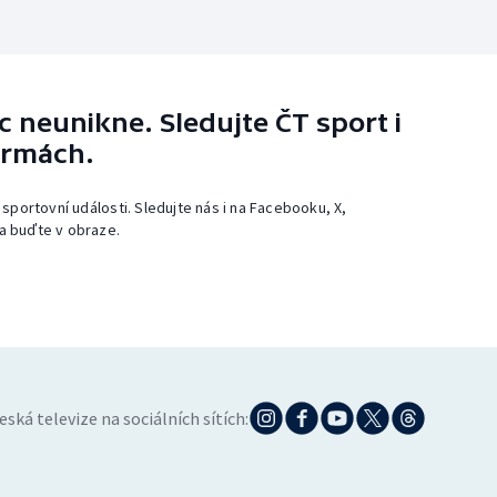
 neunikne. Sledujte ČT sport i
ormách.
 sportovní události. Sledujte nás i na Facebooku, X,
a buďte v obraze.
eská televize na sociálních sítích: