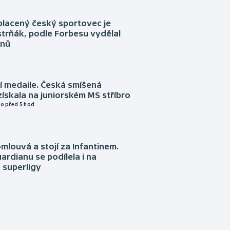
placený český sportovec je
trňák, podle Forbesu vydělal
onů
í medaile. Česká smíšená
získala na juniorském MS stříbro
o před 5 hod
omlouvá a stojí za Infantinem.
ardianu se podílela i na
 superligy