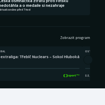
Česká osmnáctka ztrátu proti Finsku
nedotáhla a o medaile si nezahraje
Aktualizováno před 7 hod
Zobrazit program
TBAL
OSTATNÍ
extraliga: Třebíč Nuclears – Sokol Hluboká
Orientační
8.8.
,
14:00
-
17: