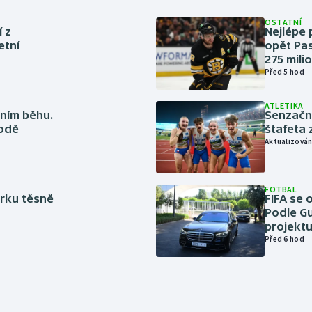
OSTATNÍ
í z
Nejlépe 
etní
opět Pas
275 mili
Před 5 hod
ATLETIKA
ním běhu.
Senzačn
rodě
štafeta 
Aktualizován
FOTBAL
rku těsně
FIFA se 
Podle Gu
projektu
Před 6 hod