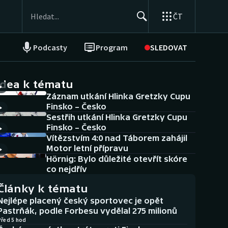
ČT
Podcasty
Program
SLEDOVAT
NEPŘEHLÉDNĚTE
Soutěže
idea k tématu
Záznam utkání Hlinka Gretzky Cupu
Historické návraty
Finsko – Česko
Sestřih utkání Hlinka Gretzky Cupu
Aplikace ČT sport
Finsko – Česko
Vítězstvím 4:0 nad Táborem zahájil
AZ kvíz
Motor letní přípravu
Hörnig: Bylo důležité otevřít skóre
co nejdřív
Články k tématu
Nejlépe placený český sportovec je opět
Pastrňák, podle Forbesu vydělal 275 milionů
Před 5 hod