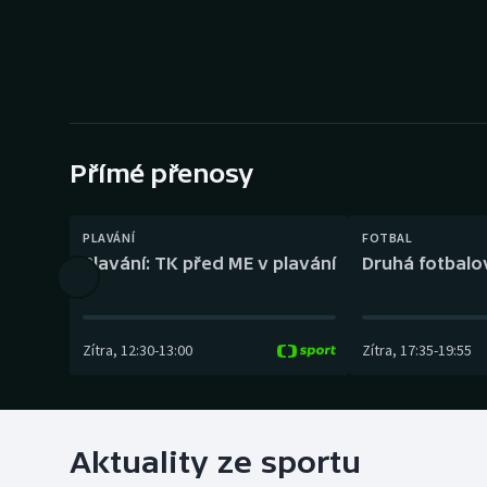
Curling
Dostihy
Florbal
Futsal
Přímé přenosy
Golf
PLAVÁNÍ
FOTBAL
Plavání: TK před ME v plavání
Druhá fotbalov
Gymnastika
Zítra
,
12:30
-
13:00
Zítra
,
17:35
-
19:55
Aktuality ze sportu