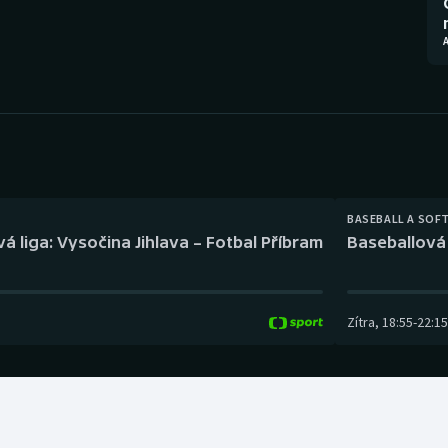
Moderní pětiboj
Triatlon
Motorsport
Veslování
Olympijské hry
Vodní slalom
Parasport
Volejbal
Plavání
Ostatní
BASEBALL A SOF
á liga: Vysočina Jihlava – Fotbal Příbram
Baseballová 
Plážový volejbal
Zítra
,
18:55
-
22:15