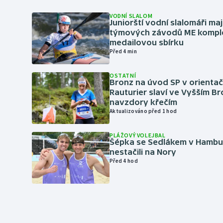
VODNÍ SLALOM
Juniorští vodní slalomáři maj
týmových závodů ME kompl
medailovou sbírku
Před 4 min
OSTATNÍ
Bronz na úvod SP v orientač
Rauturier slaví ve Vyšším B
navzdory křečím
Aktualizováno před 1 hod
PLÁŽOVÝ VOLEJBAL
Šépka se Sedlákem v Hambu
nestačili na Nory
Před 4 hod