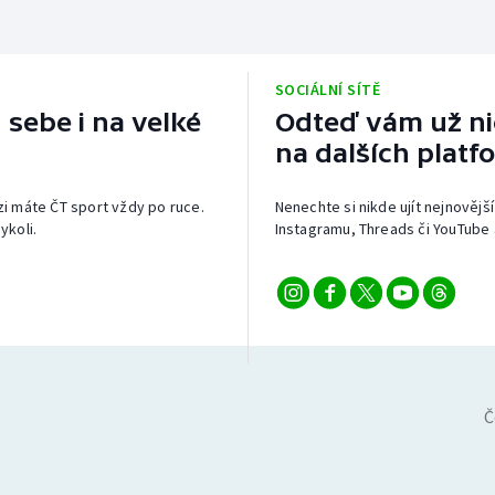
SOCIÁLNÍ SÍTĚ
 sebe i na velké
Odteď vám už nic
na dalších platf
izi máte ČT sport vždy po ruce.
Nenechte si nikde ujít nejnovější
ykoli.
Instagramu, Threads či YouTube 
Č