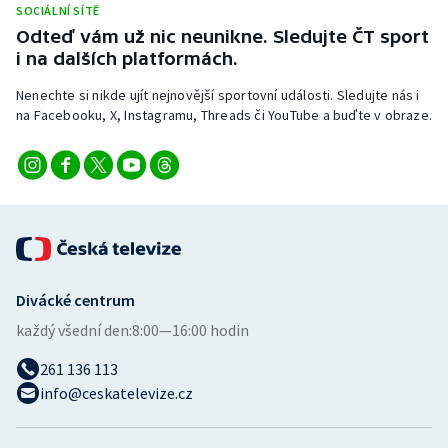
SOCIÁLNÍ SÍTĚ
Stolní tenis
Odteď vám už nic neunikne. Sledujte ČT sport
i na dalších platformách.
Triatlon
Nenechte si nikde ujít nejnovější sportovní události. Sledujte nás i
Veslování
na Facebooku, X, Instagramu, Threads či YouTube a buďte v obraze.
Vodní slalom
Volejbal
Ostatní
Divácké centrum
každý všední den:
8:00—16:00 hodin
261 136 113
info@ceskatelevize.cz