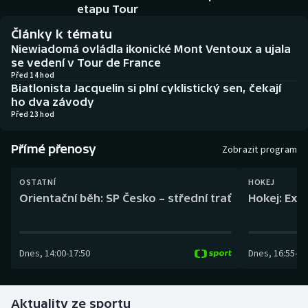
Baseball a softbal
Soutěže
etapu Tour
Články k tématu
Basketbal
Historické návraty
Niewiadomá ovládla ikonické Mont Ventoux a ujala
se vedení v Tour de France
Biatlon
Aplikace ČT sport
Před 14 hod
Biatlonista Jacquelin si plní cyklistický sen, čekají
ho dva závody
Boby a skeleton
AZ kvíz
Před 23 hod
Box
Přímé přenosy
Zobrazit program
Curling
OSTATNÍ
HOKEJ
Orientační běh: SP Česko – střední trať
Hokej: Exh
Dostihy
Florbal
Dnes
,
14:00
-
17:50
Dnes
,
16:55
-
19
Futsal
Aktuality ze sportu
Golf