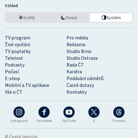
Vzhled
Světlý
Tmavý
Systém
TV program
Pro média
Živé vysílání
Reklama
TV poplatky
Studio Brno
Teletext
Studio Ostrava
Podcasty
Rada ČT
Počasí
Kariéra
E-shop
Podávání námětů
Mobilní a TV aplikace
Časté dotazy
Vše o ČT
Kontakty
Instagram
Facebook
YouTube
X
Threads
© Česká televize