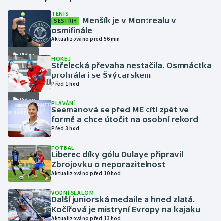
TENIS
Menšík je v Montrealu v
SESTŘIH
Gymnastika
osmifinále
Aktualizováno před 56 min
Házená
Video
HOKEJ
Střelecká převaha nestačila. Osmnáctka
Jezdectví
prohrála i se Švýcarskem
Před 1 hod
Judo
Video
PLAVÁNÍ
Seemanová se před ME cítí zpět ve
Krasobruslení
formě a chce útočit na osobní rekord
Před 3 hod
Lezení
FOTBAL
Liberec díky gólu Dulaye připravil
Lyže a snowboard
Zbrojovku o neporazitelnost
Aktualizováno před 10 hod
Moderní pětiboj
VODNÍ SLALOM
Další juniorská medaile a hned zlatá.
Kočířová je mistryní Evropy na kajaku
Motorsport
Aktualizováno před 13 hod