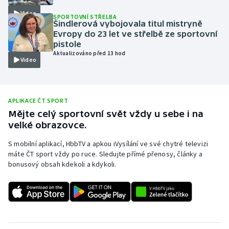
Video
Olympijské hry
SPORTOVNÍ STŘELBA
Šindlerová vybojovala titul mistryně
Evropy do 23 let ve střelbě ze sportovní
Parasport
pistole
Aktualizováno před 13 hod
Video
Plavání
Plážový volejbal
APLIKACE ČT SPORT
Ragby
Mějte celý sportovní svět vždy u sebe i na
velké obrazovce.
Rychlobruslení
S mobilní aplikací, HbbTV a apkou iVysílání ve své chytré televizi
máte ČT sport vždy po ruce. Sledujte přímé přenosy, články a
Rychlostní kanoistika
bonusový obsah kdekoli a kdykoli.
Short track
Sportovní střelba