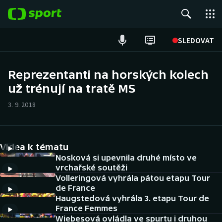
POPULÁRNÍ
SLEDOVAT
Fotbal
Reprezentanti na horských kolech
už trénují na tratě MS
Hokej
3. 9. 2018
Tenis
Atletika
Videa k tématu
Cyklistika
Nosková si upevnila druhé místo ve
vrchařské soutěži
Volleringová vyhrála pátou etapu Tour
DALŠÍ SPORTY
de France
Haugstedová vyhrála 3. etapu Tour de
Americký fotbal
NEPŘEHLÉDNĚTE
France Femmes
Wiebesová ovládla ve spurtu i druhou