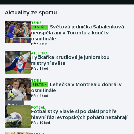
Aktuality ze sportu
Gymnastika
TENIS
Světová jednička Sabalenková
SESTŘIH
Házená
neuspěla ani v Torontu a končí v
osmifinále
Jezdectví
Před 3 min
ATLETIKA
Judo
Tyčkařka Krutilová je juniorskou
mistryní světa
Před 1 hod
Krasobruslení
TENIS
Lehečka v Montrealu dohrál v
SESTŘIH
Lezení
osmifinále
Před 2 hod
Lyže a snowboard
Video
FOTBAL
Fotbalistky Slavie si po další prohře
Moderní pětiboj
hlavní fázi evropských pohárů nezahrají
Před 10 hod
Motorsport