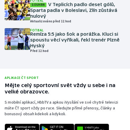
FOTBAL
V Teplicích padlo deset gólů,
SOUHRN
Olympijské hry
Sparta padla v Boleslavi, Zlín zůstává
nulový
Aktualizováno před 12 hod
Parasport
FOTBAL
Remíza 5:5 jako šok a porážka. Kluci si
Plavání
spoustu věcí vyříkali, řekl trenér Plzně
Hyský
Plážový volejbal
Před 12 hod
Ragby
Rychlobruslení
APLIKACE ČT SPORT
Mějte celý sportovní svět vždy u sebe i na
velké obrazovce.
Rychlostní kanoistika
S mobilní aplikací, HbbTV a apkou iVysílání ve své chytré televizi
Short track
máte ČT sport vždy po ruce. Sledujte přímé přenosy, články a
bonusový obsah kdekoli a kdykoli.
Sportovní střelba