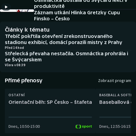
Osmnáctka dostala od Švýcarů lekci v
Baseball a softbal
Soutěže
produktivitě
Záznam utkání Hlinka Gretzky Cupu
Basketbal
Historické návraty
Finsko – Česko
Články k tématu
Biatlon
Aplikace ČT sport
Třebíč pokřtila otevření zrekonstruovaného
stadionu exhibicí, domácí porazili mistry z Prahy
Boby a skeleton
AZ kvíz
Před 14 hod
Střelecká převaha nestačila. Osmnáctka prohrála i
se Švýcarskem
Box
Včera v 08:39
Curling
Přímé přenosy
Zobrazit program
Dostihy
OSTATNÍ
BASEBALL A SOFTBA
Orientační běh: SP Česko – štafeta
Baseballová ex
Florbal
Futsal
Dnes
,
10:50
-
15:00
Dnes
,
12:55
-
16:15
Golf