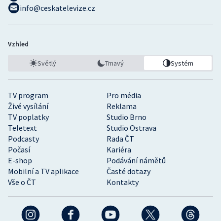
info@ceskatelevize.cz
Vzhled
Světlý
Tmavý
Systém
TV program
Pro média
Živé vysílání
Reklama
TV poplatky
Studio Brno
Teletext
Studio Ostrava
Podcasty
Rada ČT
Počasí
Kariéra
E-shop
Podávání námětů
Mobilní a TV aplikace
Časté dotazy
Vše o ČT
Kontakty