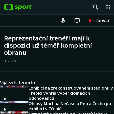
POPULÁRNÍ
SLEDOVAT
Fotbal
Reprezentační trenéři mají k
dispozici už téměř kompletní
Hokej
obranu
Tenis
3. 2. 2018
Atletika
Cyklistika
Videa k tématu
Exhibici na zrekonstruovaném stadionu v
DALŠÍ SPORTY
Třebíči vyhrál výběr domácích
odchovanců
Ohlasy Martina Nečase a Petra Čecha po
Americký fotbal
NEPŘEHLÉDNĚTE
exhibici v Třebíči