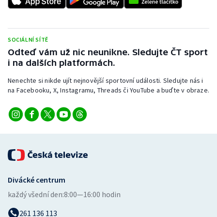
Stolní tenis
Triatlon
SOCIÁLNÍ SÍTĚ
Odteď vám už nic neunikne. Sledujte ČT sport
Veslování
i na dalších platformách.
Vodní slalom
Nenechte si nikde ujít nejnovější sportovní události. Sledujte nás i
na Facebooku, X, Instagramu, Threads či YouTube a buďte v obraze.
Volejbal
Ostatní
Divácké centrum
každý všední den:
8:00—16:00 hodin
261 136 113