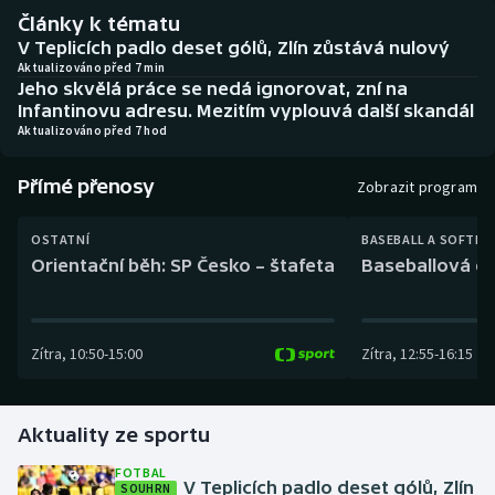
Baseball a softbal
Soutěže
Články k tématu
V Teplicích padlo deset gólů, Zlín zůstává nulový
Basketbal
Historické návraty
Aktualizováno před 7 min
Jeho skvělá práce se nedá ignorovat, zní na
Infantinovu adresu. Mezitím vyplouvá další skandál
Biatlon
Aplikace ČT sport
Aktualizováno před 7 hod
Boby a skeleton
AZ kvíz
Přímé přenosy
Zobrazit program
Box
OSTATNÍ
BASEBALL A SOFTBA
Orientační běh: SP Česko – štafeta
Baseballová ex
Curling
Dostihy
Zítra
,
10:50
-
15:00
Zítra
,
12:55
-
16:15
Florbal
Aktuality ze sportu
Futsal
FOTBAL
V Teplicích padlo deset gólů, Zlín
SOUHRN
Golf