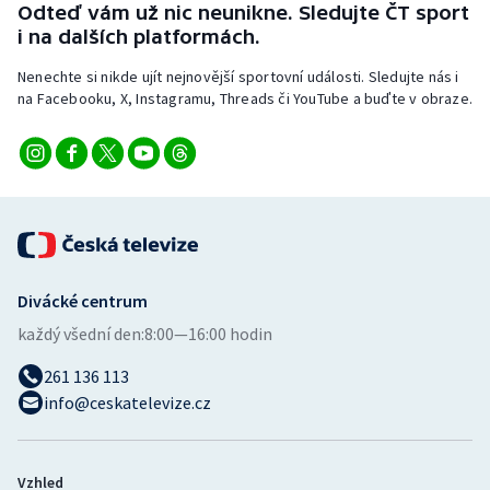
Odteď vám už nic neunikne. Sledujte ČT sport
Stolní tenis
i na dalších platformách.
Triatlon
Nenechte si nikde ujít nejnovější sportovní události. Sledujte nás i
na Facebooku, X, Instagramu, Threads či YouTube a buďte v obraze.
Veslování
Vodní slalom
Volejbal
Ostatní
Divácké centrum
každý všední den:
8:00—16:00 hodin
261 136 113
info@ceskatelevize.cz
Vzhled