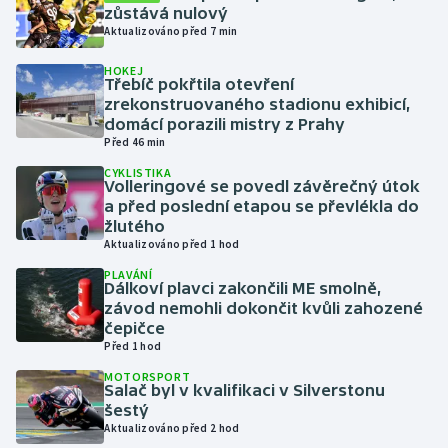
zůstává nulový
Aktualizováno před 7 min
Gymnastika
HOKEJ
Třebíč pokřtila otevření
Házená
zrekonstruovaného stadionu exhibicí,
domácí porazili mistry z Prahy
Jezdectví
Před 46 min
CYKLISTIKA
Volleringové se povedl závěrečný útok
Judo
a před poslední etapou se převlékla do
žlutého
Krasobruslení
Aktualizováno před 1 hod
PLAVÁNÍ
Lezení
Dálkoví plavci zakončili ME smolně,
závod nemohli dokončit kvůli zahozené
čepičce
Lyže a snowboard
Před 1 hod
MOTORSPORT
Moderní pětiboj
Salač byl v kvalifikaci v Silverstonu
šestý
Motorsport
Aktualizováno před 2 hod