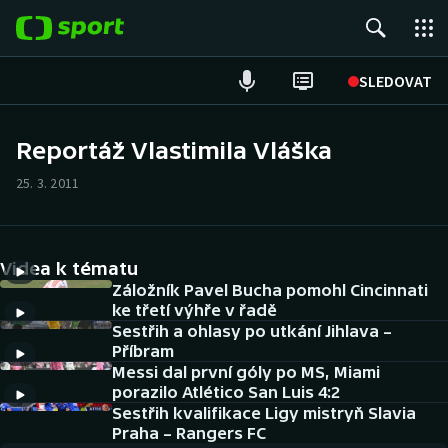
POPULÁRNÍ
SLEDOVAT
Fotbal
Reportáž Vlastimila Vláška
Hokej
25. 3. 2011
Tenis
Videa k tématu
Atletika
Záložník Pavel Bucha pomohl Cincinnati
ke třetí výhře v řadě
Cyklistika
Sestřih a ohlasy po utkání Jihlava –
Příbram
DALŠÍ SPORTY
Messi dal první góly po MS, Miami
porazilo Atlético San Luis 4:2
Americký fotbal
Sestřih kvalifikace Ligy mistryň Slavia
NEPŘEHLÉDNĚTE
Praha – Rangers FC