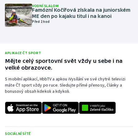
VODNÍ SLALOM
Olympijské hry
Famózní Kočířová získala na juniorském
ME den po kajaku titul i na kanoi
Před 2 hod
Parasport
Plavání
Plážový volejbal
APLIKACE ČT SPORT
Mějte celý sportovní svět vždy u sebe i na
velké obrazovce.
Ragby
S mobilní aplikací, HbbTV a apkou iVysílání ve své chytré televizi
Rychlobruslení
máte ČT sport vždy po ruce. Sledujte přímé přenosy, články a
bonusový obsah kdekoli a kdykoli.
Rychlostní kanoistika
Short track
Sportovní střelba
SOCIÁLNÍ SÍTĚ