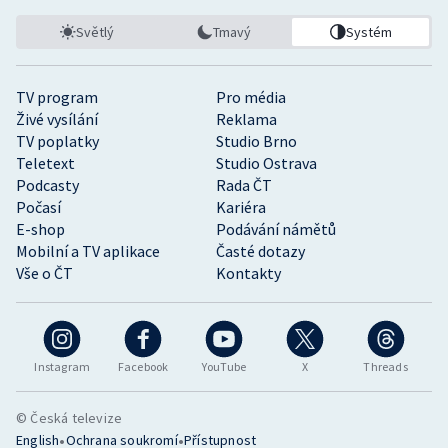
Světlý
Tmavý
Systém
TV program
Pro média
Živé vysílání
Reklama
TV poplatky
Studio Brno
Teletext
Studio Ostrava
Podcasty
Rada ČT
Počasí
Kariéra
E-shop
Podávání námětů
Mobilní a TV aplikace
Časté dotazy
Vše o ČT
Kontakty
Instagram
Facebook
YouTube
X
Threads
© Česká televize
•
•
English
Ochrana soukromí
Přístupnost