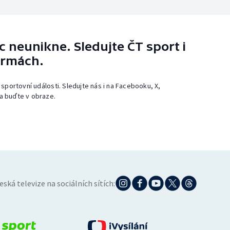
 neunikne. Sledujte ČT sport i
ormách.
 sportovní události. Sledujte nás i na Facebooku, X,
a buďte v obraze.
eská televize na sociálních sítích: