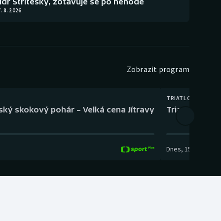
lídr Stříteský, zotavuje se po nehodě
. 8. 2026
Zobrazit program
TRIATLON
eský skokový pohár – Velká cena Jítravy
Triatlon: XTE
Dnes
,
15:00
-
16:10