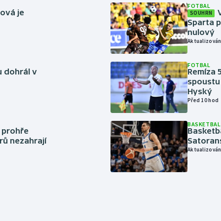
FOTBAL
ová je
SOUHRN
Sparta p
nulový
Aktualizován
FOTBAL
 dohrál v
Remíza 5
spoustu 
Hyský
Před 10 hod
BASKETBAL
í prohře
Basketb
rů nezahrají
Satoran
Aktualizován