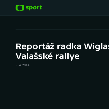
POPULÁRNÍ
DALŠÍ SPORTY
Fotbal
Americký fotbal
Reportáž radka Wigla
Hokej
Baseball a softbal
Valašské rallye
Tenis
Basketbal
5. 4. 2014
Atletika
Biatlon
Cyklistika
Boby a skeleton
Box