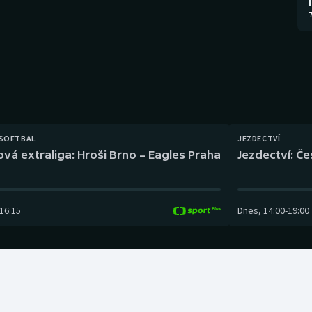
Moderní pětiboj
Triatlon
7
Motorsport
Veslování
Olympijské hry
Vodní slalom
Parasport
Volejbal
Plavání
Ostatní
 SOFTBAL
JEZDECTVÍ
ová extraliga: Hroši Brno – Eagles Praha
Jezdectví: Č
Plážový volejbal
16:15
Dnes
,
14:00
-
19:00