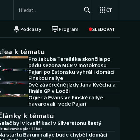
ČT
Podcasty
Program
SLEDOVAT
NEPŘEHLÉDNĚTE
Soutěže
idea k tématu
Pro Jakuba Terešáka skončila po
Historické návraty
pádu sezona MČR v motokrosu
Pajari po Estonsku vyhrál i domácí
Aplikace ČT sport
Finskou rallye
Dvě závěrečné jízdy Jana Kvěcha a
AZ kvíz
finále GP v Lodži
Ogier a Evans ve Finské rallye
havarovali, vede Pajari
Články k tématu
Salač byl v kvalifikaci v Silverstonu šestý
Aktualizováno před 14 hod
Na startu Barum rallye bude chybět domácí