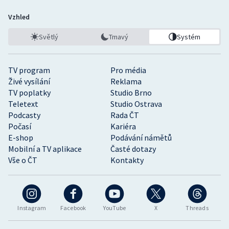
Vzhled
Světlý
Tmavý
Systém
TV program
Pro média
Živé vysílání
Reklama
TV poplatky
Studio Brno
Teletext
Studio Ostrava
Podcasty
Rada ČT
Počasí
Kariéra
E-shop
Podávání námětů
Mobilní a TV aplikace
Časté dotazy
Vše o ČT
Kontakty
Instagram
Facebook
YouTube
X
Threads