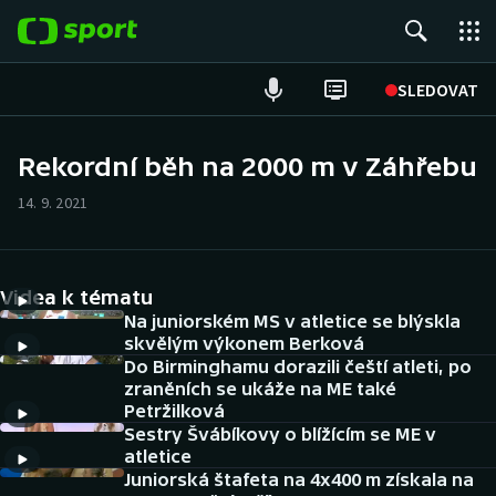
POPULÁRNÍ
SLEDOVAT
Fotbal
Rekordní běh na 2000 m v Záhřebu
Hokej
14. 9. 2021
Tenis
Videa k tématu
Atletika
Na juniorském MS v atletice se blýskla
skvělým výkonem Berková
Cyklistika
Do Birminghamu dorazili čeští atleti, po
zraněních se ukáže na ME také
DALŠÍ SPORTY
Petržilková
Sestry Švábíkovy o blížícím se ME v
atletice
Americký fotbal
NEPŘEHLÉDNĚTE
Juniorská štafeta na 4x400 m získala na