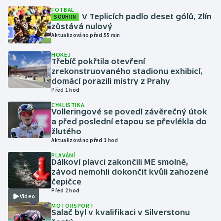
FOTBAL
V Teplicích padlo deset gólů, Zlín
SOUHRN
Gymnastika
zůstává nulový
Aktualizováno před 55 min
Házená
HOKEJ
Třebíč pokřtila otevření
Jezdectví
zrekonstruovaného stadionu exhibicí,
domácí porazili mistry z Prahy
Před 1 hod
Judo
CYKLISTIKA
Volleringové se povedl závěrečný útok
Krasobruslení
a před poslední etapou se převlékla do
žlutého
Lezení
Aktualizováno před 1 hod
PLAVÁNÍ
Dálkoví plavci zakončili ME smolně,
Lyže a snowboard
závod nemohli dokončit kvůli zahozené
čepičce
Moderní pětiboj
Před 2 hod
Video
MOTORSPORT
Motorsport
Salač byl v kvalifikaci v Silverstonu