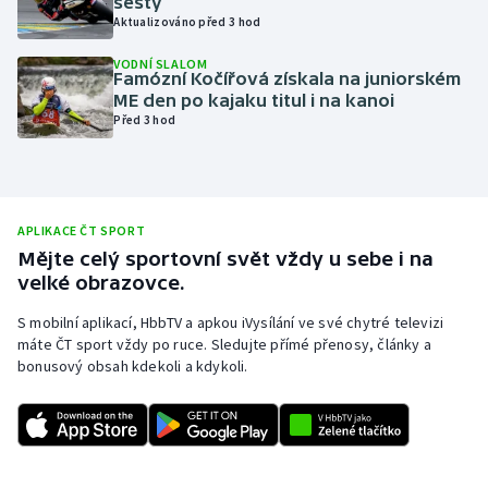
šestý
Aktualizováno před 3 hod
Olympijské hry
VODNÍ SLALOM
Famózní Kočířová získala na juniorském
Parasport
ME den po kajaku titul i na kanoi
Před 3 hod
Plavání
Plážový volejbal
APLIKACE ČT SPORT
Ragby
Mějte celý sportovní svět vždy u sebe i na
velké obrazovce.
Rychlobruslení
S mobilní aplikací, HbbTV a apkou iVysílání ve své chytré televizi
máte ČT sport vždy po ruce. Sledujte přímé přenosy, články a
Rychlostní kanoistika
bonusový obsah kdekoli a kdykoli.
Short track
Sportovní střelba