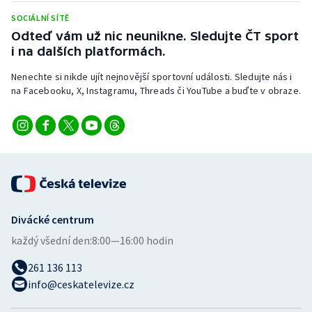
Stolní tenis
SOCIÁLNÍ SÍTĚ
Odteď vám už nic neunikne. Sledujte ČT sport
Triatlon
i na dalších platformách.
Veslování
Nenechte si nikde ujít nejnovější sportovní události. Sledujte nás i
na Facebooku, X, Instagramu, Threads či YouTube a buďte v obraze.
Vodní slalom
Volejbal
Ostatní
Divácké centrum
každý všední den:
8:00—16:00 hodin
261 136 113
info@ceskatelevize.cz