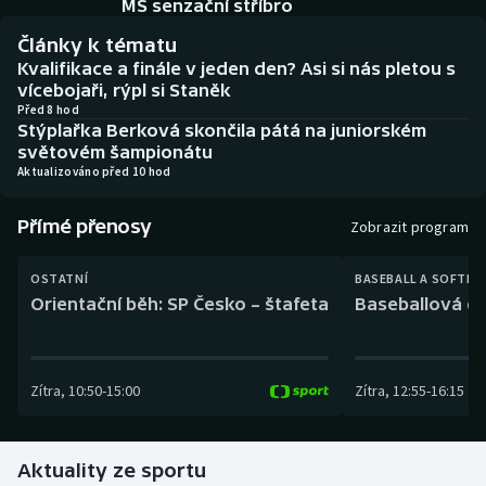
MS senzační stříbro
Baseball a softbal
Soutěže
Články k tématu
Basketbal
Historické návraty
Kvalifikace a finále v jeden den? Asi si nás pletou s
vícebojaři, rýpl si Staněk
Před 8 hod
Biatlon
Aplikace ČT sport
Stýplařka Berková skončila pátá na juniorském
světovém šampionátu
Boby a skeleton
AZ kvíz
Aktualizováno před 10 hod
Box
Přímé přenosy
Zobrazit program
Curling
OSTATNÍ
BASEBALL A SOFTBA
Orientační běh: SP Česko – štafeta
Baseballová ex
Dostihy
Florbal
Zítra
,
10:50
-
15:00
Zítra
,
12:55
-
16:15
Futsal
Aktuality ze sportu
Golf