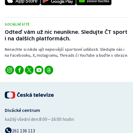
Stolní tenis
Triatlon
SOCIÁLNÍ SÍTĚ
Odteď vám už nic neunikne. Sledujte ČT sport
Veslování
i na dalších platformách.
Vodní slalom
Nenechte si nikde ujít nejnovější sportovní události. Sledujte nás i
na Facebooku, X, Instagramu, Threads či YouTube a buďte v obraze.
Volejbal
Ostatní
Divácké centrum
každý všední den:
8:00—16:00 hodin
261 136 113