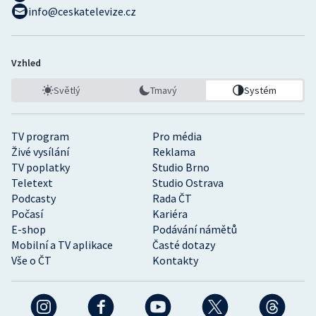
info@ceskatelevize.cz
Vzhled
Světlý
Tmavý
Systém
TV program
Pro média
Živé vysílání
Reklama
TV poplatky
Studio Brno
Teletext
Studio Ostrava
Podcasty
Rada ČT
Počasí
Kariéra
E-shop
Podávání námětů
Mobilní a TV aplikace
Časté dotazy
Vše o ČT
Kontakty