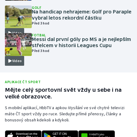
GOLF
Olympijské hry
Na handicap nehrajeme: Golf pro Paraple
vybral letos rekordní částku
Parasport
Před 3 hod
Video
FOTBAL
Plavání
Messi dal první góly po MS a je nejlepším
střelcem v historii Leagues Cupu
Před 3 hod
Plážový volejbal
Video
Ragby
Rychlobruslení
APLIKACE ČT SPORT
Mějte celý sportovní svět vždy u sebe i na
velké obrazovce.
Rychlostní kanoistika
S mobilní aplikací, HbbTV a apkou iVysílání ve své chytré televizi
Short track
máte ČT sport vždy po ruce. Sledujte přímé přenosy, články a
bonusový obsah kdekoli a kdykoli.
Sportovní střelba