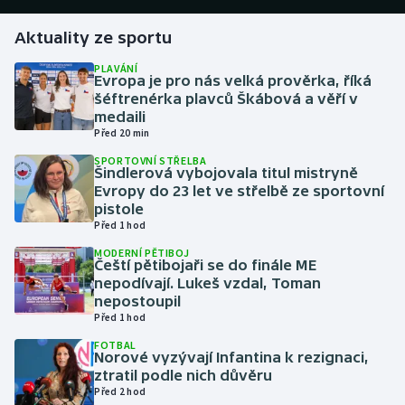
Aktuality ze sportu
Gymnastika
PLAVÁNÍ
Evropa je pro nás velká prověrka, říká
Házená
šéftrenérka plavců Škábová a věří v
medaili
Jezdectví
Před 20 min
SPORTOVNÍ STŘELBA
Judo
Šindlerová vybojovala titul mistryně
Evropy do 23 let ve střelbě ze sportovní
pistole
Krasobruslení
Před 1 hod
MODERNÍ PĚTIBOJ
Lezení
Čeští pětibojaři se do finále ME
nepodívají. Lukeš vzdal, Toman
Lyže a snowboard
nepostoupil
Před 1 hod
Moderní pětiboj
FOTBAL
Norové vyzývají Infantina k rezignaci,
ztratil podle nich důvěru
Motorsport
Před 2 hod