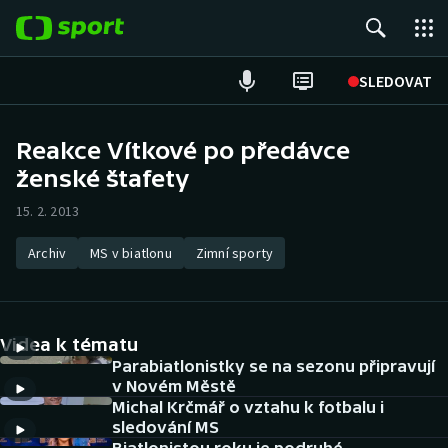
POPULÁRNÍ
SLEDOVAT
Fotbal
Reakce Vítkové po předávce
ženské štafety
Hokej
15. 2. 2013
Tenis
Archiv
MS v biatlonu
Zimní sporty
Atletika
Cyklistika
Videa k tématu
DALŠÍ SPORTY
Parabiatlonistky se na sezonu připravují
v Novém Městě
Michal Krčmář o vztahu k fotbalu i
Americký fotbal
NEPŘEHLÉDNĚTE
sledování MS