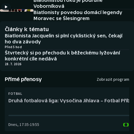
Biatlonistou roku je podruhé
Baseball a softbal
Soutěže
Voborníková
Biatlonisty povedou domácí legendy
Basketbal
Historické návraty
Moravec se Šlesingrem
Články k tématu
Biatlon
Aplikace ČT sport
Biatlonista Jacquelin si plní cyklistický sen, čekají
ho dva závody
Boby a skeleton
AZ kvíz
Před 5 hod
Štvrtecký si po přechodu k běžeckému lyžování
konkrétní cíle nedává
Box
28. 7. 2026
Curling
Přímé přenosy
Zobrazit program
Dostihy
FOTBAL
Druhá fotbalová liga: Vysočina Jihlava – Fotbal Příb
Florbal
Futsal
Dnes
,
17:35
-
19:55
Golf