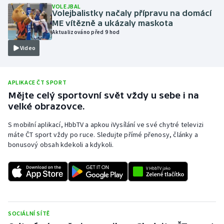
VOLEJBAL
Volejbalistky načaly přípravu na domácí
Olympijské hry
ME vítězně a ukázaly maskota
Aktualizováno před 9 hod
Parasport
Video
Plavání
APLIKACE ČT SPORT
Plážový volejbal
Mějte celý sportovní svět vždy u sebe i na
velké obrazovce.
Ragby
S mobilní aplikací, HbbTV a apkou iVysílání ve své chytré televizi
Rychlobruslení
máte ČT sport vždy po ruce. Sledujte přímé přenosy, články a
bonusový obsah kdekoli a kdykoli.
Rychlostní kanoistika
Short track
Sportovní střelba
SOCIÁLNÍ SÍTĚ