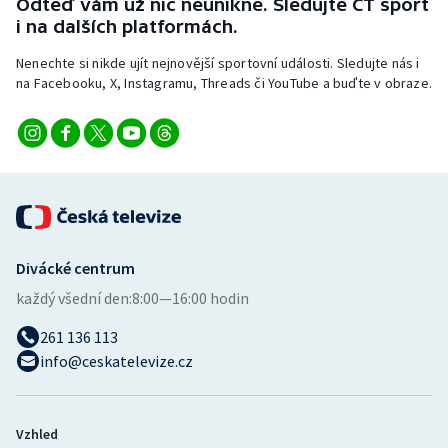
Odteď vám už nic neunikne. Sledujte ČT sport
Stolní tenis
i na dalších platformách.
Triatlon
Nenechte si nikde ujít nejnovější sportovní události. Sledujte nás i
na Facebooku, X, Instagramu, Threads či YouTube a buďte v obraze.
Veslování
Vodní slalom
Volejbal
Ostatní
Divácké centrum
každý všední den:
8:00—16:00 hodin
261 136 113
info@ceskatelevize.cz
Vzhled