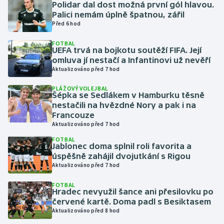
Polidar dal dost možná první gól hlavou.
Palici nemám úplně špatnou, zářil
Gymnastika
Před 6 hod
FOTBAL
Házená
UEFA trvá na bojkotu soutěží FIFA. Její
omluva jí nestačí a Infantinovi už nevěří
Aktualizováno před 7 hod
Jezdectví
PLÁŽOVÝ VOLEJBAL
Judo
Šépka se Sedlákem v Hamburku těsně
nestačili na hvězdné Nory a pak i na
Francouze
Krasobruslení
Aktualizováno před 7 hod
FOTBAL
Lezení
Jablonec doma splnil roli favorita a
úspěšně zahájil dvojutkání s Rigou
Aktualizováno před 7 hod
Lyže a snowboard
FOTBAL
Moderní pětiboj
Hradec nevyužil šance ani přesilovku po
červené kartě. Doma padl s Besiktasem
Aktualizováno před 8 hod
Motorsport