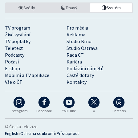
Světlý
Tmavý
Systém
TV program
Pro média
Živé vysílání
Reklama
TV poplatky
Studio Brno
Teletext
Studio Ostrava
Podcasty
Rada ČT
Počasí
Kariéra
E-shop
Podávání námětů
Mobilní a TV aplikace
Časté dotazy
Vše o ČT
Kontakty
Instagram
Facebook
YouTube
X
Threads
© Česká televize
•
•
English
Ochrana soukromí
Přístupnost