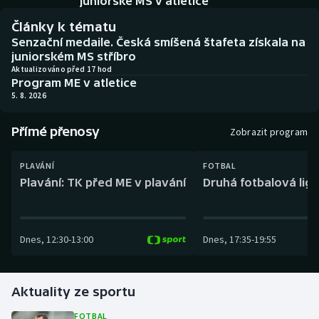
juniorské MS v atletice
Baseball a softbal
Soutěže
Články k tématu
Senzační medaile. Česká smíšená štafeta získala na
Basketbal
Historické návraty
juniorském MS stříbro
Aktualizováno před 17 hod
Biatlon
Aplikace ČT sport
Program ME v atletice
5. 8. 2026
Boby a skeleton
AZ kvíz
Přímé přenosy
Zobrazit program
Box
PLAVÁNÍ
FOTBAL
Curling
Plavání: TK před ME v plavání
Druhá fotbalová liga
Dostihy
Dnes
,
12:30
-
13:00
Dnes
,
17:35
-
19:55
Florbal
Futsal
Aktuality ze sportu
Golf
FOTBAL