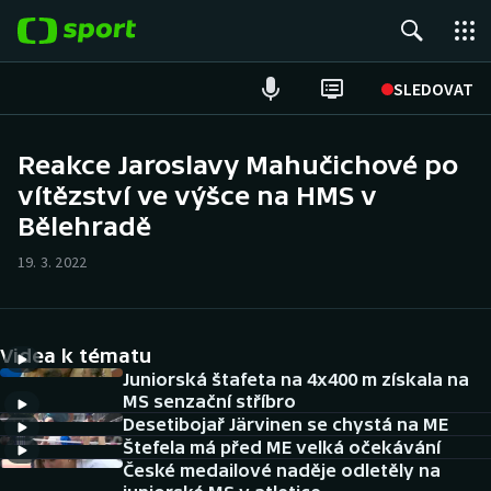
POPULÁRNÍ
SLEDOVAT
Fotbal
Reakce Jaroslavy Mahučichové po
vítězství ve výšce na HMS v
Hokej
Bělehradě
Tenis
19. 3. 2022
Atletika
Cyklistika
Videa k tématu
Juniorská štafeta na 4x400 m získala na
DALŠÍ SPORTY
MS senzační stříbro
Desetibojař Järvinen se chystá na ME
Štefela má před ME velká očekávání
Americký fotbal
NEPŘEHLÉDNĚTE
České medailové naděje odletěly na