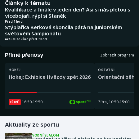
Články k tématu
Baseball a softbal
Soutěže
Kvalifikace a finále v jeden den? Asi si nás pletou s
vícebojaři, rýpl si Staněk
Basketbal
Historické návraty
Před 4 hod
Stýplařka Berková skončila pátá na juniorském
světovém šampionátu
Biatlon
Aplikace ČT sport
Aktualizováno před 7 hod
Boby a skeleton
AZ kvíz
Přímé přenosy
Zobrazit program
Box
HOKEJ
OSTATNÍ
Hokej: Exhibice Hvězdy zpět 2026
Orientační běh: 
Curling
Dostihy
16:50
-
19:50
Zítra
,
10:50
-
15:00
ŽIVĚ
Florbal
Futsal
Aktuality ze sportu
VODNÍ SLALOM
Golf