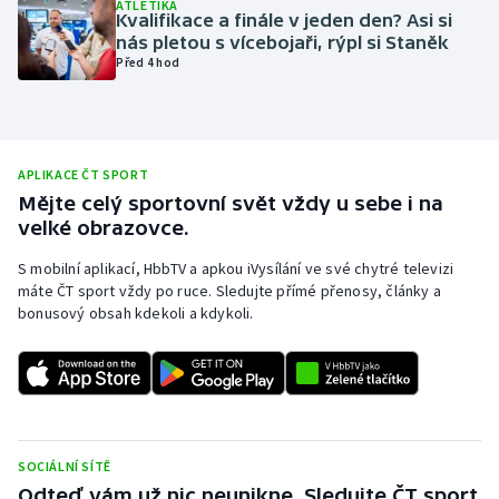
ATLETIKA
Kvalifikace a finále v jeden den? Asi si
Olympijské hry
nás pletou s vícebojaři, rýpl si Staněk
Před 4 hod
Parasport
Plavání
APLIKACE ČT SPORT
Plážový volejbal
Mějte celý sportovní svět vždy u sebe i na
velké obrazovce.
Ragby
S mobilní aplikací, HbbTV a apkou iVysílání ve své chytré televizi
máte ČT sport vždy po ruce. Sledujte přímé přenosy, články a
Rychlobruslení
bonusový obsah kdekoli a kdykoli.
Rychlostní kanoistika
Short track
Sportovní střelba
SOCIÁLNÍ SÍTĚ
Odteď vám už nic neunikne. Sledujte ČT sport