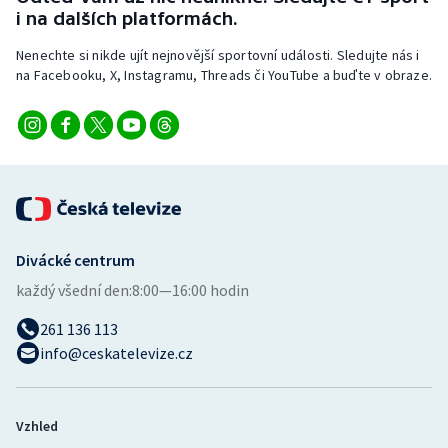
Stolní tenis
i na dalších platformách.
Nenechte si nikde ujít nejnovější sportovní události. Sledujte nás i
Triatlon
na Facebooku, X, Instagramu, Threads či YouTube a buďte v obraze.
Veslování
Vodní slalom
Volejbal
Ostatní
Divácké centrum
každý všední den:
8:00—16:00 hodin
261 136 113
info@ceskatelevize.cz
Vzhled