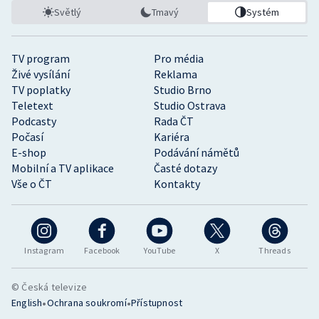
Světlý
Tmavý
Systém
TV program
Pro média
Živé vysílání
Reklama
TV poplatky
Studio Brno
Teletext
Studio Ostrava
Podcasty
Rada ČT
Počasí
Kariéra
E-shop
Podávání námětů
Mobilní a TV aplikace
Časté dotazy
Vše o ČT
Kontakty
Instagram
Facebook
YouTube
X
Threads
© Česká televize
•
•
English
Ochrana soukromí
Přístupnost