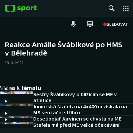
POPULÁRNÍ
SLEDOVAT
Fotbal
Reakce Amálie Švábíkové po HMS
v Bělehradě
Hokej
19. 3. 2022
Tenis
Atletika
Videa k tématu
Cyklistika
Sestry Švábíkovy o blížícím se ME v
atletice
Juniorská štafeta na 4x400 m získala na
DALŠÍ SPORTY
MS senzační stříbro
Desetibojař Järvinen se chystá na ME
Americký fotbal
NEPŘEHLÉDNĚTE
Štefela má před ME velká očekávání