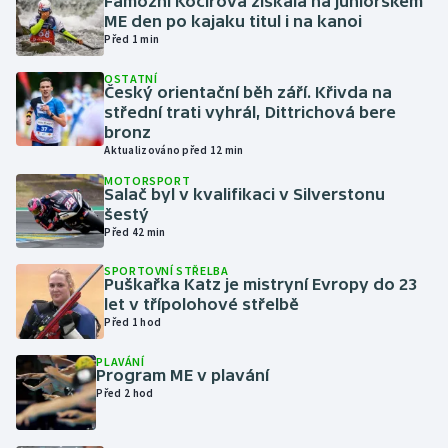
Famózní Kočířová získala na juniorském
ME den po kajaku titul i na kanoi
Před 1 min
Gymnastika
OSTATNÍ
Český orientační běh září. Křivda na
Házená
střední trati vyhrál, Dittrichová bere
bronz
Jezdectví
Aktualizováno před 12 min
MOTORSPORT
Judo
Salač byl v kvalifikaci v Silverstonu
šestý
Před 42 min
Krasobruslení
SPORTOVNÍ STŘELBA
Puškařka Katz je mistryní Evropy do 23
Lezení
let v třípolohové střelbě
Před 1 hod
Lyže a snowboard
PLAVÁNÍ
Program ME v plavání
Moderní pětiboj
Před 2 hod
Motorsport