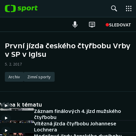
POPULÁRNÍ
SLEDOVAT
Fotbal
První jízda českého čtyřbobu Vrby
v SP v Iglsu
Hokej
5. 2. 2017
Tenis
Archiv
Zimní sporty
Atletika
Cyklistika
Videa k tématu
DALŠÍ SPORTY
Záznam finálových 4. jízd mužského
čtyřbobu
Vítězná jízda čtyřbobu Johannese
Americký fotbal
NEPŘEHLÉDNĚTE
Lochnera