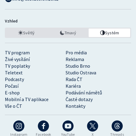
Vzhled
Světlý
Tmavý
Systém
TV program
Pro média
Živé vysílání
Reklama
TV poplatky
Studio Brno
Teletext
Studio Ostrava
Podcasty
Rada ČT
Počasí
Kariéra
E-shop
Podávání námětů
Mobilní a TV aplikace
Časté dotazy
Vše o ČT
Kontakty
Instagram
Facebook
YouTube
X
Threads