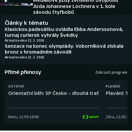
Medailové jízdy ženského dvojbobu
Baseball a softbal
Soutěže
Jízda Johannese Lochnera v 1. kole
závodu čtyřbobů
Basketbal
Historické návraty
Články k tématu
Klasickou padesátku ovládla Ebba Anderssonová,
Biatlon
Aplikace ČT sport
turnaj curlerek vyhrály Švédky
Aktualizováno 22. 2. 2026
Senzace na konec olympiády. Voborníková získala
Boby a skeleton
AZ kvíz
bronz v hromadném závodě
Aktualizováno 21. 2. 2026
Box
Přímé přenosy
Zobrazit program
Curling
OSTATNÍ
PLAVÁNÍ
Dostihy
Orientační běh: SP Česko – dlouhá trať
Plavání: TK
Florbal
Dnes
,
11:50
-
16:00
Zítra
,
12:30
-
13:
Futsal
Golf