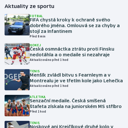
Aktuality ze sportu
Gymnastika
FOTBAL
FIFA chystá kroky k ochraně svého
dobrého jména. Omlouvá se za chyby a
Házená
stojí za Infantinem
Před 8 min
Jezdectví
HOKEJ
Česká osmnáctka ztrátu proti Finsku
Judo
nedotáhla a o medaile si nezahraje
Aktualizováno před 1 hod
Krasobruslení
TENIS
Menšík zvládl bitvu s Fearnleym a v
Montrealu je ve třetím kole jako Lehečka
Lezení
Aktualizováno před 1 hod
Lyže a snowboard
ATLETIKA
Senzační medaile. Česká smíšená
štafeta získala na juniorském MS stříbro
Moderní pětiboj
Před 1 hod
Motorsport
TENIS
Noskové ani Krejčíkové druhé kolo v