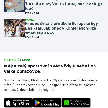
Torontu nevyšlo a s turnajem se v singlu
Olympijské hry
loučí
Před 2 hod
Parasport
FOTBAL
Hradec čeká v předkole Evropské ligy
Besiktas, Jablonec v Konferenční lize
Plavání
změří síly s RFS
Před 3 hod
Plážový volejbal
Ragby
APLIKACE ČT SPORT
Rychlobruslení
Mějte celý sportovní svět vždy u sebe i na
velké obrazovce.
Rychlostní kanoistika
S mobilní aplikací, HbbTV a apkou iVysílání ve své chytré televizi
máte ČT sport vždy po ruce. Sledujte přímé přenosy, články a
Short track
bonusový obsah kdekoli a kdykoli.
Sportovní střelba