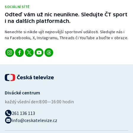
Stolní tenis
SOCIÁLNÍ SÍTĚ
Odteď vám už nic neunikne. Sledujte ČT sport
Triatlon
i na dalších platformách.
Nenechte si nikde ujít nejnovější sportovní události. Sledujte nás i
Veslování
na Facebooku, X, Instagramu, Threads či YouTube a buďte v obraze.
Vodní slalom
Volejbal
Ostatní
Divácké centrum
každý všední den:
8:00—16:00 hodin
261 136 113
info@ceskatelevize.cz