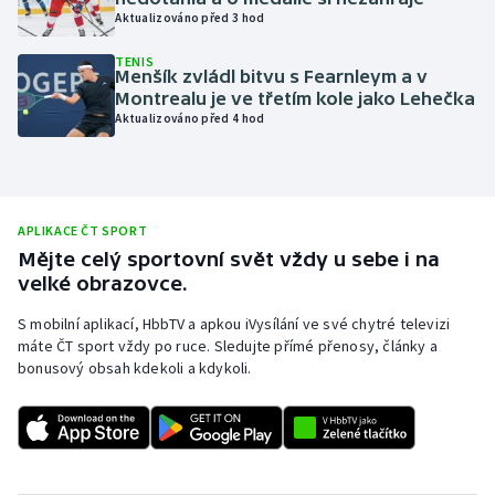
Aktualizováno před 3 hod
Olympijské hry
TENIS
Menšík zvládl bitvu s Fearnleym a v
Parasport
Montrealu je ve třetím kole jako Lehečka
Aktualizováno před 4 hod
Plavání
Plážový volejbal
APLIKACE ČT SPORT
Ragby
Mějte celý sportovní svět vždy u sebe i na
velké obrazovce.
Rychlobruslení
S mobilní aplikací, HbbTV a apkou iVysílání ve své chytré televizi
máte ČT sport vždy po ruce. Sledujte přímé přenosy, články a
Rychlostní kanoistika
bonusový obsah kdekoli a kdykoli.
Short track
Sportovní střelba