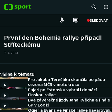
POPULÁRNÍ
SLEDOVAT
Fotbal
První den Bohemia rallye připadl
Stříteckému
Hokej
7. 7. 2023
Tenis
Atletika
Videa k tématu
Cyklistika
Pro Jakuba Terešáka skončila po pádu
sezona MČR v motokrosu
Pajari po Estonsku vyhrál i domácí
DALŠÍ SPORTY
Finskou rallye
Dvě závěrečné jízdy Jana Kvěcha a finále
Americký fotbal
NEPŘEHLÉDNĚTE
GP v Lodži
Ogier a Evans ve Finské rallye havarovali,