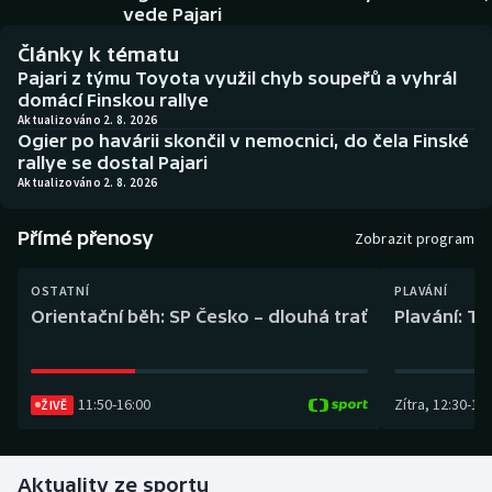
Baseball a softbal
Soutěže
vede Pajari
Články k tématu
Basketbal
Historické návraty
Pajari z týmu Toyota využil chyb soupeřů a vyhrál
domácí Finskou rallye
Biatlon
Aplikace ČT sport
Aktualizováno 2. 8. 2026
Ogier po havárii skončil v nemocnici, do čela Finské
rallye se dostal Pajari
Boby a skeleton
AZ kvíz
Aktualizováno 2. 8. 2026
Box
Přímé přenosy
Zobrazit program
Curling
OSTATNÍ
PLAVÁNÍ
Orientační běh: SP Česko – dlouhá trať
Plavání: TK
Dostihy
Florbal
11:50
-
16:00
Zítra
,
12:30
-
13:
ŽIVĚ
Futsal
Aktuality ze sportu
Golf