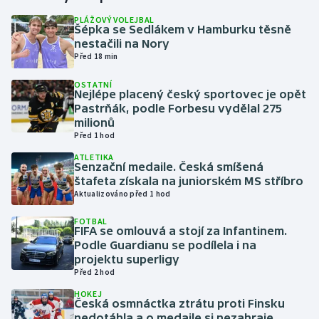
PLÁŽOVÝ VOLEJBAL
Šépka se Sedlákem v Hamburku těsně
Gymnastika
nestačili na Nory
Před 18 min
Házená
OSTATNÍ
Nejlépe placený český sportovec je opět
Jezdectví
Pastrňák, podle Forbesu vydělal 275
milionů
Judo
Před 1 hod
ATLETIKA
Senzační medaile. Česká smíšená
Krasobruslení
štafeta získala na juniorském MS stříbro
Aktualizováno před 1 hod
Lezení
FOTBAL
FIFA se omlouvá a stojí za Infantinem.
Lyže a snowboard
Podle Guardianu se podílela i na
projektu superligy
Moderní pětiboj
Před 2 hod
HOKEJ
Česká osmnáctka ztrátu proti Finsku
Motorsport
nedotáhla a o medaile si nezahraje