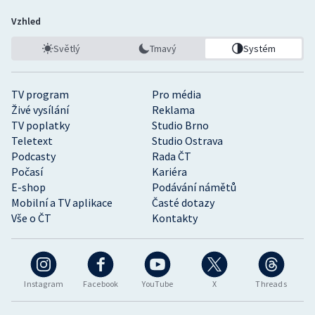
Vzhled
Světlý
Tmavý
Systém
TV program
Pro média
Živé vysílání
Reklama
TV poplatky
Studio Brno
Teletext
Studio Ostrava
Podcasty
Rada ČT
Počasí
Kariéra
E-shop
Podávání námětů
Mobilní a TV aplikace
Časté dotazy
Vše o ČT
Kontakty
Instagram
Facebook
YouTube
X
Threads