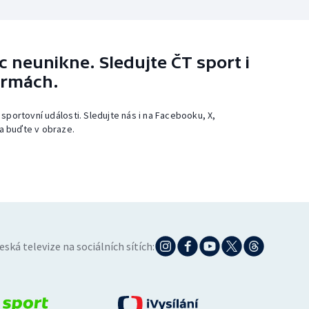
 neunikne. Sledujte ČT sport i
ormách.
 sportovní události. Sledujte nás i na Facebooku, X,
a buďte v obraze.
eská televize na sociálních sítích: