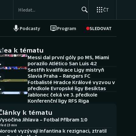
ČT
Podcasty
Program
SLEDOVAT
NEPŘEHLÉDNĚTE
Soutěže
idea k tématu
Messi dal první góly po MS, Miami
Historické návraty
porazilo Atlético San Luis 4:2
Sestřih kvalifikace Ligy mistryň
Aplikace ČT sport
Slavia Praha – Rangers FC
Fotbalisté Hradce Králové vyzvou v
AZ kvíz
předkole Evropské ligy Besiktas
Jablonec čeká ve 3. předkole
Konferenční ligy RFS Riga
Články k tématu
Vysočina Jihlava – Fotbal Příbram 1:0
Před 23 min
Norové vyzývají Infantina k rezignaci, ztratil