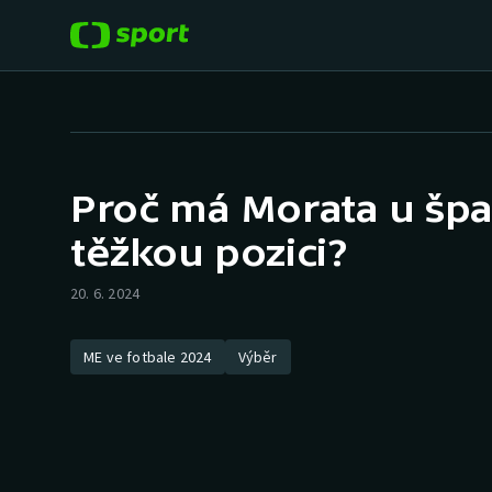
POPULÁRNÍ
DALŠÍ SPORTY
Fotbal
Americký fotbal
Proč má Morata u šp
Hokej
Baseball a softbal
těžkou pozici?
Tenis
Basketbal
20. 6. 2024
Atletika
Biatlon
ME ve fotbale 2024
Výběr
Cyklistika
Boby a skeleton
Box