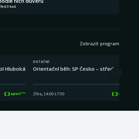
podle nich důvěru
Před 3 hod
Zobrazit program
OSTATNÍ
H
kol Hluboká
Orientační běh: SP Česko – střední trať
H
Zítra
,
14:00
-
17:50
Z