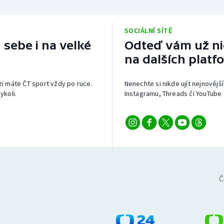
SOCIÁLNÍ SÍTĚ
 sebe i na velké
Odteď vám už nic
na dalších platf
izi máte ČT sport vždy po ruce.
Nenechte si nikde ujít nejnovější
ykoli.
Instagramu, Threads či YouTube 
Č