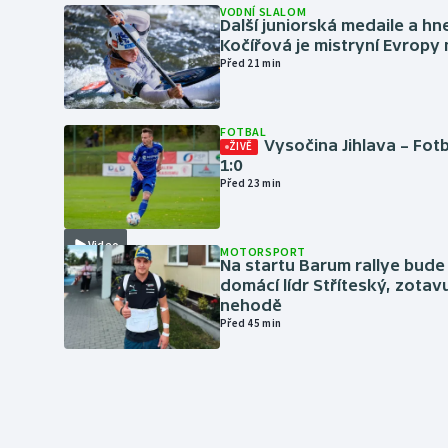
VODNÍ SLALOM
Další juniorská medaile a hn
Kočířová je mistryní Evropy
Před 21 min
FOTBAL
Vysočina Jihlava – Fot
ŽIVĚ
1:0
Před 23 min
Video
MOTORSPORT
Na startu Barum rallye bude
domácí lídr Stříteský, zotav
nehodě
Před 45 min