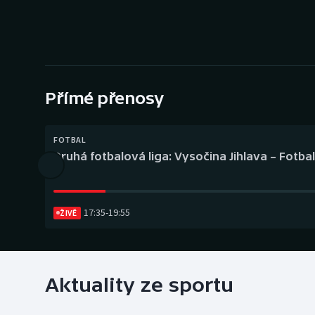
Curling
Dostihy
Florbal
Přímé přenosy
Futsal
Golf
FOTBAL
Druhá fotbalová liga: Vysočina Jihlava – Fotba
Gymnastika
17:35
-
19:55
ŽIVĚ
Aktuality ze sportu