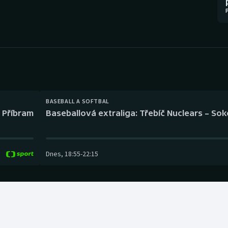
Moderní pětiboj
Triatlon
Motorsport
Veslování
Olympijské hry
Vodní slalom
Parasport
Volejbal
Plavání
Ostatní
BASEBALL A SOFTBAL
l Příbram
Baseballová extraliga: Třebíč Nuclears – So
Plážový volejbal
Dnes
,
18:55
-
22:15