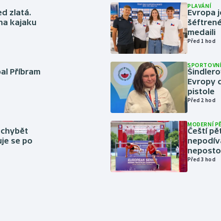
PLAVÁNÍ
ed zlatá.
Evropa j
 na kajaku
šéftrené
medaili
Před 1 hod
SPORTOVNÍ
bal Příbram
Šindlero
Evropy d
pistole
Před 2 hod
MODERNÍ P
 chybět
Čeští pě
uje se po
nepodíva
neposto
Před 3 hod