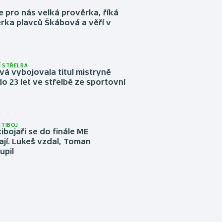
e pro nás velká prověrka, říká
rka plavců Škábová a věří v
 STŘELBA
vá vybojovala titul mistryně
o 23 let ve střelbě ze sportovní
ĚTIBOJ
tibojaři se do finále ME
jí. Lukeš vzdal, Toman
upil