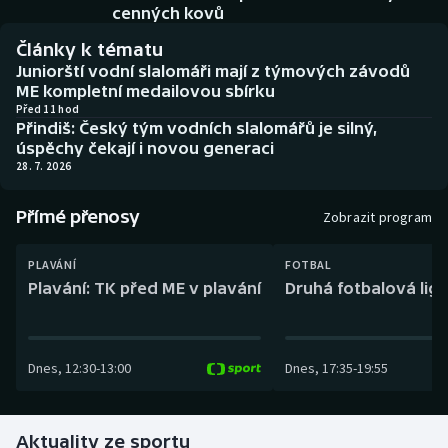
Baseball a softbal
Soutěže
cenných kovů
Články k tématu
Basketbal
Historické návraty
Juniorští vodní slalomáři mají z týmových závodů
ME kompletní medailovou sbírku
Biatlon
Aplikace ČT sport
Před 11 hod
Přindiš: Český tým vodních slalomářů je silný,
úspěchy čekají i novou generaci
Boby a skeleton
AZ kvíz
28. 7. 2026
Box
Přímé přenosy
Zobrazit program
Curling
PLAVÁNÍ
FOTBAL
Plavání: TK před ME v plavání
Druhá fotbalová liga
Dostihy
Florbal
Dnes
,
12:30
-
13:00
Dnes
,
17:35
-
19:55
Futsal
Aktuality ze sportu
Golf