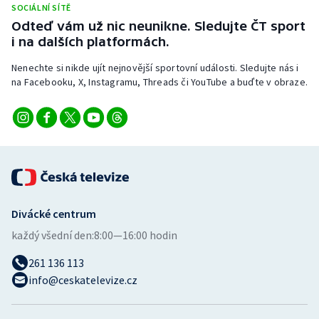
SOCIÁLNÍ SÍTĚ
Stolní tenis
Odteď vám už nic neunikne. Sledujte ČT sport
i na dalších platformách.
Triatlon
Nenechte si nikde ujít nejnovější sportovní události. Sledujte nás i
Veslování
na Facebooku, X, Instagramu, Threads či YouTube a buďte v obraze.
Vodní slalom
Volejbal
Ostatní
Divácké centrum
každý všední den:
8:00—16:00 hodin
261 136 113
info@ceskatelevize.cz