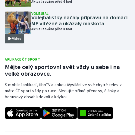
Aktualizováno před 6 hod
Olympijské hry
VOLEJBAL
Volejbalistky načaly přípravu na domácí
Parasport
ME vítězně a ukázaly maskota
Aktualizováno před 8 hod
Plavání
Video
Plážový volejbal
APLIKACE ČT SPORT
Ragby
Mějte celý sportovní svět vždy u sebe i na
velké obrazovce.
Rychlobruslení
S mobilní aplikací, HbbTV a apkou iVysílání ve své chytré televizi
máte ČT sport vždy po ruce. Sledujte přímé přenosy, články a
Rychlostní kanoistika
bonusový obsah kdekoli a kdykoli.
Short track
Sportovní střelba