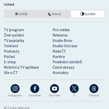
Vzhled
Světlý
Tmavý
Systém
TV program
Pro média
Živé vysílání
Reklama
TV poplatky
Studio Brno
Teletext
Studio Ostrava
Podcasty
Rada ČT
Počasí
Kariéra
E-shop
Podávání námětů
Mobilní a TV aplikace
Časté dotazy
Vše o ČT
Kontakty
Instagram
Facebook
YouTube
X
Threads
© Česká televize