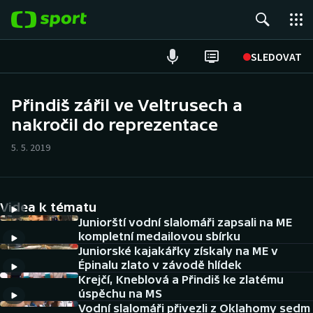
POPULÁRNÍ
SLEDOVAT
Fotbal
Přindiš zářil ve Veltrusech a
nakročil do reprezentace
Hokej
5. 5. 2019
Tenis
Atletika
Videa k tématu
Cyklistika
Juniorští vodní slalomáři zapsali na ME
kompletní medailovou sbírku
Juniorské kajakářky získaly na ME v
DALŠÍ SPORTY
Épinalu zlato v závodě hlídek
Krejčí, Kneblová a Přindiš ke zlatému
Americký fotbal
NEPŘEHLÉDNĚTE
úspěchu na MS
Vodní slalomáři přivezli z Oklahomy sedm