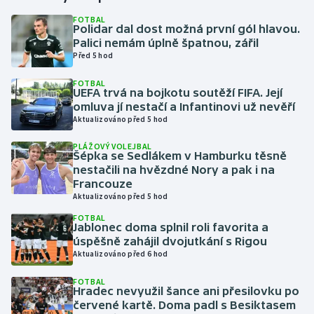
FOTBAL
Polidar dal dost možná první gól hlavou.
Gymnastika
Palici nemám úplně špatnou, zářil
Před 5 hod
Házená
FOTBAL
UEFA trvá na bojkotu soutěží FIFA. Její
Jezdectví
omluva jí nestačí a Infantinovi už nevěří
Aktualizováno před 5 hod
Judo
PLÁŽOVÝ VOLEJBAL
Šépka se Sedlákem v Hamburku těsně
Krasobruslení
nestačili na hvězdné Nory a pak i na
Francouze
Aktualizováno před 5 hod
Lezení
FOTBAL
Jablonec doma splnil roli favorita a
Lyže a snowboard
úspěšně zahájil dvojutkání s Rigou
Aktualizováno před 6 hod
Moderní pětiboj
FOTBAL
Hradec nevyužil šance ani přesilovku po
Motorsport
červené kartě. Doma padl s Besiktasem