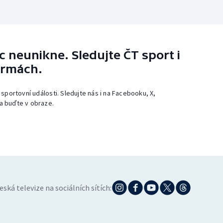
 neunikne. Sledujte ČT sport i
ormách.
 sportovní události. Sledujte nás i na Facebooku, X,
a buďte v obraze.
eská televize na sociálních sítích: