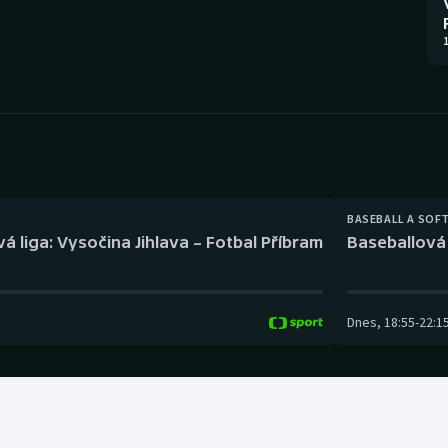
Moderní pětiboj
Triatlon
1
Motorsport
Veslování
Olympijské hry
Vodní slalom
Parasport
Volejbal
Plavání
Ostatní
BASEBALL A SOF
á liga: Vysočina Jihlava – Fotbal Příbram
Baseballová 
Plážový volejbal
Dnes
,
18:55
-
22:1