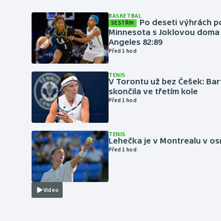
BASKETBAL
Po deseti výhrách p
SESTŘIH
Minnesota s Joklovou doma
Angeles 82:89
Před 1 hod
TENIS
V Torontu už bez Češek: Ba
skončila ve třetím kole
Před 1 hod
TENIS
Lehečka je v Montrealu v os
Před 1 hod
Video