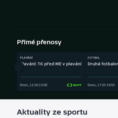
Curling
Dostihy
Florbal
Futsal
Přímé přenosy
Golf
PLAVÁNÍ
FOTBAL
Plavání: TK před ME v plavání
Druhá fotbalov
Gymnastika
Dnes
,
12:30
-
13:00
Dnes
,
17:35
-
19:55
Aktuality ze sportu