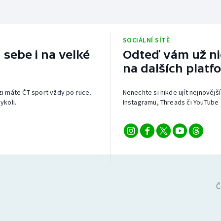
SOCIÁLNÍ SÍTĚ
 sebe i na velké
Odteď vám už nic
na dalších platf
izi máte ČT sport vždy po ruce.
Nenechte si nikde ujít nejnovější
ykoli.
Instagramu, Threads či YouTube 
Č