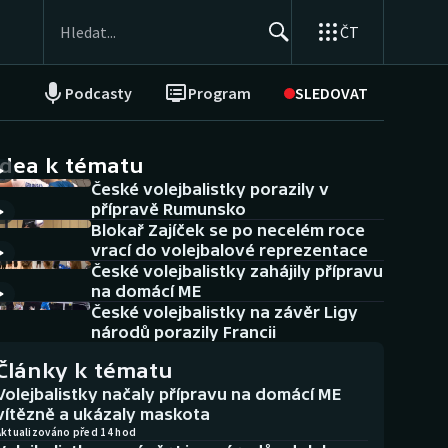
ČT
Podcasty
Program
SLEDOVAT
NEPŘEHLÉDNĚTE
Soutěže
idea k tématu
České volejbalistky porazily v
Historické návraty
přípravě Rumunsko
Blokař Zajíček se po necelém roce
Aplikace ČT sport
vrací do volejbalové reprezentace
České volejbalistky zahájily přípravu
AZ kvíz
na domácí ME
České volejbalistky na závěr Ligy
národů porazily Francii
Články k tématu
Volejbalistky načaly přípravu na domácí ME
vítězně a ukázaly maskota
Aktualizováno před 14 hod