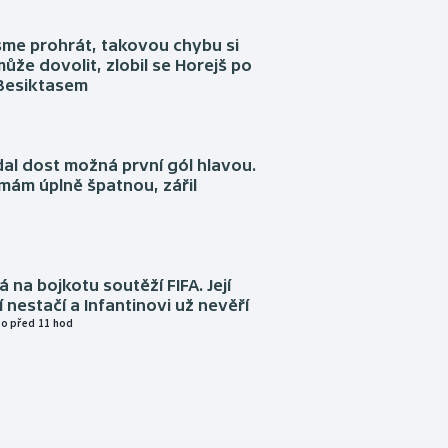
sme prohrát, takovou chybu si
ůže dovolit, zlobil se Horejš po
 Besiktasem
dal dost možná první gól hlavou.
emám úplně špatnou, zářil
á na bojkotu soutěží FIFA. Její
í nestačí a Infantinovi už nevěří
o před 11 hod