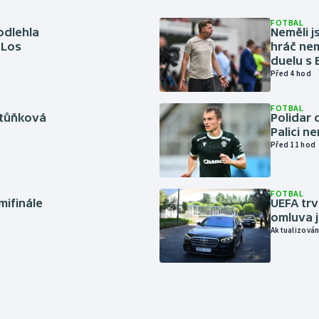
FOTBAL
odlehla
Neměli j
 Los
hráč nem
duelu s
Před 4 hod
FOTBAL
rtůňková
Polidar 
Palici n
Před 11 hod
FOTBAL
mifinále
UEFA trv
omluva j
Aktualizován