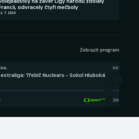
Volejbalistky na závěr Ligy národů zdolaly
Francii, odvracely čtyři mečboly
2. 7. 2026
Zobrazit program
TBAL
OSTATNÍ
extraliga: Třebíč Nuclears – Sokol Hluboká
Orientační
5
Zítra
,
14:00
-
17