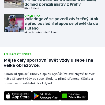
domácí porazili mistry z Prahy
Olympijské hry
Před 12 hod
CYKLISTIKA
Parasport
Volleringové se povedl závěrečný útok
a před poslední etapou se převlékla do
žlutého
Plavání
Aktualizováno před 12 hod
Plážový volejbal
Ragby
APLIKACE ČT SPORT
Mějte celý sportovní svět vždy u sebe i na
Rychlobruslení
velké obrazovce.
S mobilní aplikací, HbbTV a apkou iVysílání ve své chytré televizi
Rychlostní kanoistika
máte ČT sport vždy po ruce. Sledujte přímé přenosy, články a
bonusový obsah kdekoli a kdykoli.
Short track
Sportovní střelba