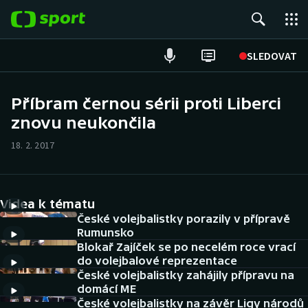
POPULÁRNÍ
SLEDOVAT
Fotbal
Příbram černou sérii proti Liberci
znovu neukončila
Hokej
18. 2. 2017
Tenis
Atletika
Videa k tématu
Cyklistika
České volejbalistky porazily v přípravě
Rumunsko
Blokař Zajíček se po necelém roce vrací
DALŠÍ SPORTY
do volejbalové reprezentace
České volejbalistky zahájily přípravu na
Americký fotbal
NEPŘEHLÉDNĚTE
domácí ME
České volejbalistky na závěr Ligy národů