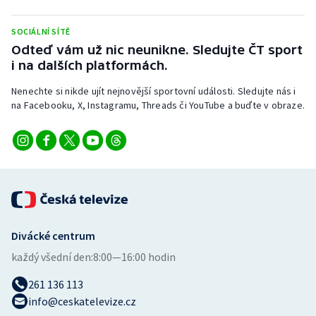
Stolní tenis
SOCIÁLNÍ SÍTĚ
Triatlon
Odteď vám už nic neunikne. Sledujte ČT sport
i na dalších platformách.
Veslování
Nenechte si nikde ujít nejnovější sportovní události. Sledujte nás i
na Facebooku, X, Instagramu, Threads či YouTube a buďte v obraze.
Vodní slalom
Volejbal
Ostatní
Divácké centrum
každý všední den:
8:00—16:00 hodin
261 136 113
info@ceskatelevize.cz