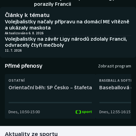
Baseball a softbal
Soutěže
porazily Francii
Články k tématu
Basketbal
Historické návraty
Volejbalistky načaly přípravu na domácí ME vítězně
a ukázaly maskota
Biatlon
Aplikace ČT sport
Aktualizováno 6. 8. 2026
Volejbalistky na závěr Ligy národů zdolaly Francii,
odvracely čtyři mečboly
Boby a skeleton
AZ kvíz
12. 7. 2026
Box
Přímé přenosy
Zobrazit program
Curling
OSTATNÍ
BASEBALL A SOFTBA
Orientační běh: SP Česko – štafeta
Baseballová ex
Dostihy
Florbal
Dnes
,
10:50
-
15:00
Dnes
,
12:55
-
16:15
Futsal
Aktuality ze sportu
Golf