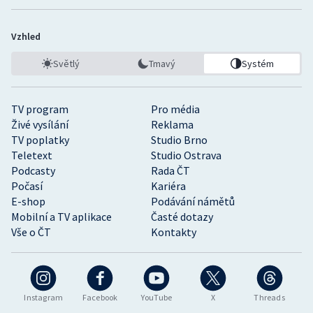
Vzhled
Světlý
Tmavý
Systém
TV program
Pro média
Živé vysílání
Reklama
TV poplatky
Studio Brno
Teletext
Studio Ostrava
Podcasty
Rada ČT
Počasí
Kariéra
E-shop
Podávání námětů
Mobilní a TV aplikace
Časté dotazy
Vše o ČT
Kontakty
Instagram
Facebook
YouTube
X
Threads