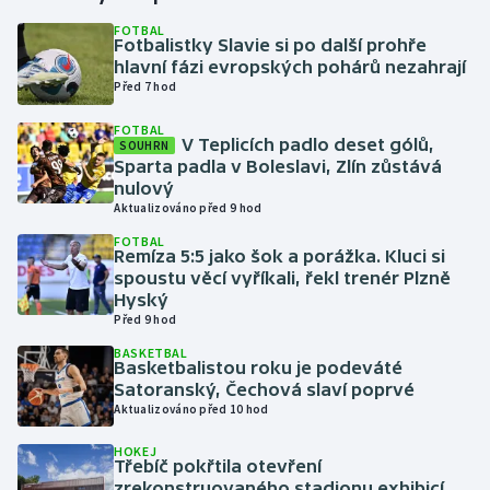
FOTBAL
Fotbalistky Slavie si po další prohře
Gymnastika
hlavní fázi evropských pohárů nezahrají
Před 7 hod
Házená
FOTBAL
V Teplicích padlo deset gólů,
SOUHRN
Jezdectví
Sparta padla v Boleslavi, Zlín zůstává
nulový
Judo
Aktualizováno před 9 hod
FOTBAL
Remíza 5:5 jako šok a porážka. Kluci si
Krasobruslení
spoustu věcí vyříkali, řekl trenér Plzně
Hyský
Lezení
Před 9 hod
BASKETBAL
Lyže a snowboard
Basketbalistou roku je podeváté
Satoranský, Čechová slaví poprvé
Aktualizováno před 10 hod
Moderní pětiboj
HOKEJ
Třebíč pokřtila otevření
Motorsport
zrekonstruovaného stadionu exhibicí,