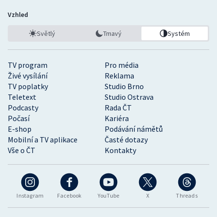
Vzhled
Světlý
Tmavý
Systém
TV program
Pro média
Živé vysílání
Reklama
TV poplatky
Studio Brno
Teletext
Studio Ostrava
Podcasty
Rada ČT
Počasí
Kariéra
E-shop
Podávání námětů
Mobilní a TV aplikace
Časté dotazy
Vše o ČT
Kontakty
Instagram
Facebook
YouTube
X
Threads