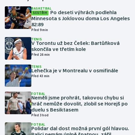
BASKETBAL
Po deseti výhrách podlehla
SESTŘIH
Gymnastika
Minnesota s Joklovou doma Los Angeles
82:89
Házená
Před 9 min
TENIS
Jezdectví
V Torontu už bez Češek: Bartůňková
skončila ve třetím kole
Před 26 min
Judo
TENIS
Lehečka je v Montrealu v osmifinále
Krasobruslení
Před 43 min
Lezení
FOTBAL
Neměli jsme prohrát, takovou chybu si
Lyže a snowboard
hráč nemůže dovolit, zlobil se Horejš po
duelu s Besiktasem
Moderní pětiboj
Před 3 hod
FOTBAL
Polidar dal dost možná první gól hlavou.
Motorsport
Palici nemám úplně špatnou, zářil