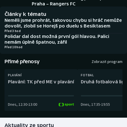
Baseball a softbal
Soutěže
Praha – Rangers FC
Články k tématu
Basketbal
Historické návraty
Neměli jsme prohrát, takovou chybu si hráč nemůže
dovolit, zlobil se Horejš po duelu s Besiktasem
Biatlon
Aplikace ČT sport
Před 3 hod
Polidar dal dost možná první gól hlavou. Palici
nemám úplně špatnou, zářil
Boby a skeleton
AZ kvíz
Před 10 hod
Box
Přímé přenosy
Zobrazit program
Curling
PLAVÁNÍ
FOTBAL
Plavání: TK před ME v plavání
Druhá fotbalová liga
Dostihy
Florbal
Dnes
,
12:30
-
13:00
Dnes
,
17:35
-
19:55
Futsal
Aktuality ze sportu
Golf