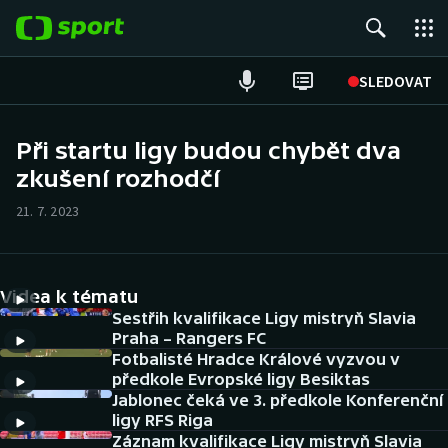
POPULÁRNÍ
SLEDOVAT
Fotbal
Při startu ligy budou chybět dva
zkušení rozhodčí
Hokej
21. 7. 2023
Tenis
Atletika
Videa k tématu
Cyklistika
Sestřih kvalifikace Ligy mistryň Slavia
Praha – Rangers FC
Fotbalisté Hradce Králové vyzvou v
DALŠÍ SPORTY
předkole Evropské ligy Besiktas
Jablonec čeká ve 3. předkole Konferenční
Americký fotbal
NEPŘEHLÉDNĚTE
ligy RFS Riga
Záznam kvalifikace Ligy mistryň Slavia