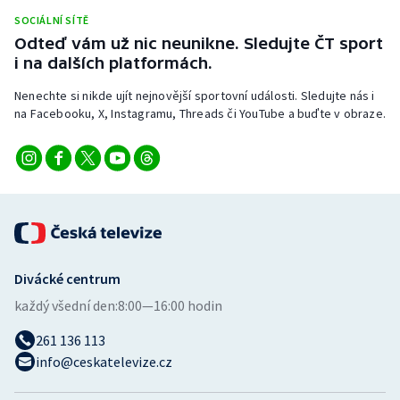
Stolní tenis
SOCIÁLNÍ SÍTĚ
Odteď vám už nic neunikne. Sledujte ČT sport
Triatlon
i na dalších platformách.
Nenechte si nikde ujít nejnovější sportovní události. Sledujte nás i
Veslování
na Facebooku, X, Instagramu, Threads či YouTube a buďte v obraze.
Vodní slalom
Volejbal
Ostatní
Divácké centrum
každý všední den:
8:00—16:00 hodin
261 136 113
info@ceskatelevize.cz