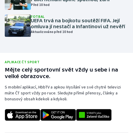
Před 10 hod
Olympijské hry
FOTBAL
UEFA trvá na bojkotu soutěží FIFA. Její
Parasport
omluva jí nestačí a Infantinovi už nevěří
Aktualizováno před 10 hod
Plavání
Plážový volejbal
APLIKACE ČT SPORT
Ragby
Mějte celý sportovní svět vždy u sebe i na
velké obrazovce.
Rychlobruslení
S mobilní aplikací, HbbTV a apkou iVysílání ve své chytré televizi
máte ČT sport vždy po ruce. Sledujte přímé přenosy, články a
Rychlostní kanoistika
bonusový obsah kdekoli a kdykoli.
Short track
Sportovní střelba