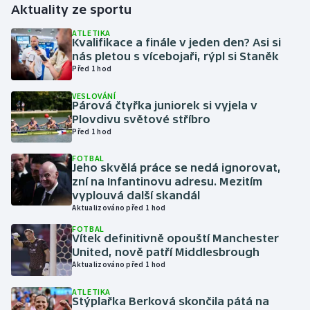
Aktuality ze sportu
Gymnastika
ATLETIKA
Kvalifikace a finále v jeden den? Asi si
nás pletou s vícebojaři, rýpl si Staněk
Házená
Před 1 hod
VESLOVÁNÍ
Jezdectví
Párová čtyřka juniorek si vyjela v
Plovdivu světové stříbro
Judo
Před 1 hod
FOTBAL
Krasobruslení
Jeho skvělá práce se nedá ignorovat,
zní na Infantinovu adresu. Mezitím
vyplouvá další skandál
Lezení
Aktualizováno před 1 hod
FOTBAL
Lyže a snowboard
Vítek definitivně opouští Manchester
United, nově patří Middlesbrough
Moderní pětiboj
Aktualizováno před 1 hod
ATLETIKA
Motorsport
Stýplařka Berková skončila pátá na