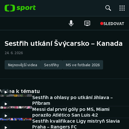
POPULÁRNÍ
SLEDOVAT
Fotbal
Sestřih utkání Švýcarsko – Kanada
Hokej
24. 6. 2026
Tenis
Nejnovější videa
Sestřihy
MS ve fotbale 2026
Atletika
Videa k tématu
Cyklistika
Sestřih a ohlasy po utkání Jihlava –
Příbram
DALŠÍ SPORTY
Messi dal první góly po MS, Miami
porazilo Atlético San Luis 4:2
Americký fotbal
NEPŘEHLÉDNĚTE
Sestřih kvalifikace Ligy mistryň Slavia
Praha – Rangers FC