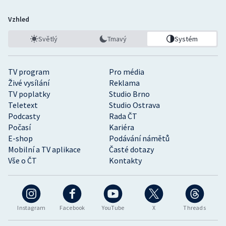
Vzhled
Světlý
Tmavý
Systém
TV program
Pro média
Živé vysílání
Reklama
TV poplatky
Studio Brno
Teletext
Studio Ostrava
Podcasty
Rada ČT
Počasí
Kariéra
E-shop
Podávání námětů
Mobilní a TV aplikace
Časté dotazy
Vše o ČT
Kontakty
Instagram
Facebook
YouTube
X
Threads