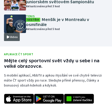
juniorském světovém šampionátu
Aktualizováno před 3 hod
Olympijské hry
TENIS
Parasport
Menšík je v Montrealu v
SESTŘIH
osmifinále
Aktualizováno před 5 hod
Plavání
Video
Plážový volejbal
APLIKACE ČT SPORT
Ragby
Mějte celý sportovní svět vždy u sebe i na
velké obrazovce.
Rychlobruslení
S mobilní aplikací, HbbTV a apkou iVysílání ve své chytré televizi
Rychlostní kanoistika
máte ČT sport vždy po ruce. Sledujte přímé přenosy, články a
bonusový obsah kdekoli a kdykoli.
Short track
Sportovní střelba