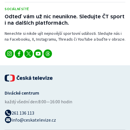
Stolní tenis
SOCIÁLNÍ SÍTĚ
Odteď vám už nic neunikne. Sledujte ČT sport
Triatlon
i na dalších platformách.
Veslování
Nenechte si nikde ujít nejnovější sportovní události. Sledujte nás i
na Facebooku, X, Instagramu, Threads či YouTube a buďte v obraze.
Vodní slalom
Volejbal
Ostatní
Divácké centrum
každý všední den:
8:00—16:00 hodin
261 136 113
info@ceskatelevize.cz