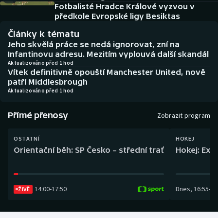
Baseball a softbal
Soutěže
Fotbalisté Hradce Králové vyzvou v
předkole Evropské ligy Besiktas
Basketbal
Historické návraty
Články k tématu
Jeho skvělá práce se nedá ignorovat, zní na
Biatlon
Aplikace ČT sport
Infantinovu adresu. Mezitím vyplouvá další skandál
Aktualizováno před 1 hod
Vítek definitivně opouští Manchester United, nově
Boby a skeleton
AZ kvíz
patří Middlesbrough
Aktualizováno před 1 hod
Box
Přímé přenosy
Zobrazit program
Curling
OSTATNÍ
HOKEJ
Dostihy
Orientační běh: SP Česko – střední trať
Hokej: Exh
Florbal
14:00
-
17:50
Dnes
,
16:55
-
19
ŽIVĚ
Futsal
Golf