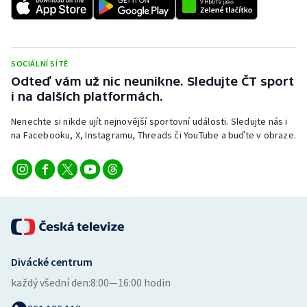
Stolní tenis
Triatlon
SOCIÁLNÍ SÍTĚ
Veslování
Odteď vám už nic neunikne. Sledujte ČT sport
i na dalších platformách.
Vodní slalom
Nenechte si nikde ujít nejnovější sportovní události. Sledujte nás i
na Facebooku, X, Instagramu, Threads či YouTube a buďte v obraze.
Volejbal
Ostatní
Divácké centrum
každý všední den:
8:00—16:00 hodin