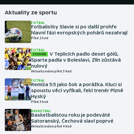
Aktuality ze sportu
Gymnastika
FOTBAL
Fotbalistky Slavie si po další prohře
Házená
hlavní fázi evropských pohárů nezahrají
Před 2 hod
Jezdectví
FOTBAL
V Teplicích padlo deset gólů,
SOUHRN
Judo
Sparta padla v Boleslavi, Zlín zůstává
nulový
Krasobruslení
Aktualizováno před 3 hod
FOTBAL
Remíza 5:5 jako šok a porážka. Kluci si
Lezení
spoustu věcí vyříkali, řekl trenér Plzně
Hyský
Lyže a snowboard
Před 3 hod
BASKETBAL
Moderní pětiboj
Basketbalistou roku je podeváté
Satoranský, Čechová slaví poprvé
Aktualizováno před 4 hod
Motorsport