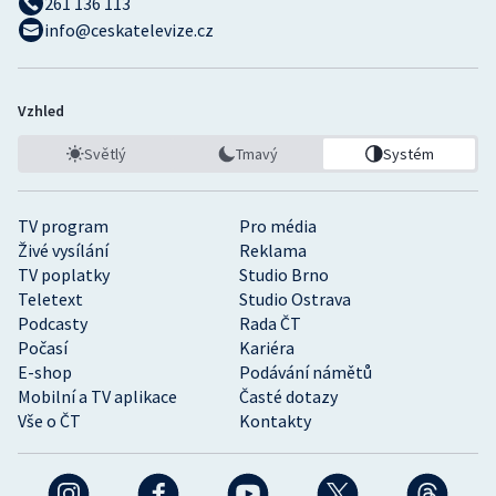
261 136 113
info@ceskatelevize.cz
Vzhled
Světlý
Tmavý
Systém
TV program
Pro média
Živé vysílání
Reklama
TV poplatky
Studio Brno
Teletext
Studio Ostrava
Podcasty
Rada ČT
Počasí
Kariéra
E-shop
Podávání námětů
Mobilní a TV aplikace
Časté dotazy
Vše o ČT
Kontakty