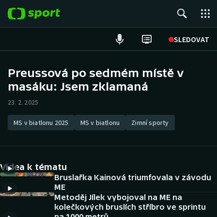
POPULÁRNÍ
SLEDOVAT
Fotbal
Preussová po sedmém místě v
masáku: Jsem zklamaná
Hokej
23. 2. 2025
Tenis
MS v biatlonu 2025
MS v biatlonu
Zimní sporty
Atletika
Cyklistika
Videa k tématu
DALŠÍ SPORTY
Bruslařka Kainová triumfovala v závodu
ME
Metoděj Jílek vybojoval na ME na
Americký fotbal
NEPŘEHLÉDNĚTE
kolečkových bruslích stříbro ve sprintu
na 1000 metrů