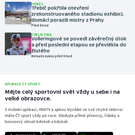
HOKEJ
Třebíč pokřtila otevření
Olympijské hry
zrekonstruovaného stadionu exhibicí,
domácí porazili mistry z Prahy
Parasport
Před 6 hod
CYKLISTIKA
Plavání
Volleringové se povedl závěrečný útok
a před poslední etapou se převlékla do
žlutého
Plážový volejbal
Aktualizováno před 6 hod
Ragby
Rychlobruslení
APLIKACE ČT SPORT
Mějte celý sportovní svět vždy u sebe i na
Rychlostní kanoistika
velké obrazovce.
S mobilní aplikací, HbbTV a apkou iVysílání ve své chytré televizi
Short track
máte ČT sport vždy po ruce. Sledujte přímé přenosy, články a
bonusový obsah kdekoli a kdykoli.
Sportovní střelba