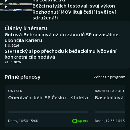
Baseball a softbal
Soutěže
Běžci na lyžích testovali svůj výkon
Rozhodnutí MOV litují čeští i světoví
Basketbal
Historické návraty
sdruženáři
Články k tématu
Biatlon
Aplikace ČT sport
Gutová-Behramiová už do závodů SP nezasáhne,
ukončila kariéru
Boby a skeleton
AZ kvíz
5. 8. 2026
Štvrtecký si po přechodu k běžeckému lyžování
konkrétní cíle nedává
Box
28. 7. 2026
Curling
Přímé přenosy
Zobrazit program
Dostihy
OSTATNÍ
BASEBALL A SOFTBA
Orientační běh: SP Česko – štafeta
Baseballová ex
Florbal
Futsal
Dnes
,
10:50
-
15:00
Dnes
,
12:55
-
16:15
Golf