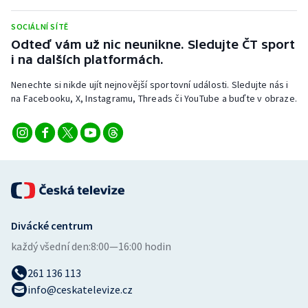
Stolní tenis
SOCIÁLNÍ SÍTĚ
Triatlon
Odteď vám už nic neunikne. Sledujte ČT sport
i na dalších platformách.
Veslování
Nenechte si nikde ujít nejnovější sportovní události. Sledujte nás i
na Facebooku, X, Instagramu, Threads či YouTube a buďte v obraze.
Vodní slalom
Volejbal
Ostatní
Divácké centrum
každý všední den:
8:00—16:00 hodin
261 136 113
info@ceskatelevize.cz