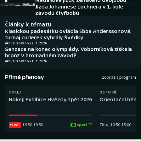
Medailové jízdy ženského dvojbobu
Baseball a softbal
Soutěže
Jízda Johannese Lochnera v 1. kole
závodu čtyřbobů
Basketbal
Historické návraty
Články k tématu
Klasickou padesátku ovládla Ebba Anderssonová,
Biatlon
Aplikace ČT sport
turnaj curlerek vyhrály Švédky
Aktualizováno 22. 2. 2026
Senzace na konec olympiády. Voborníková získala
Boby a skeleton
AZ kvíz
bronz v hromadném závodě
Aktualizováno 21. 2. 2026
Box
Přímé přenosy
Zobrazit program
Curling
HOKEJ
OSTATNÍ
Dostihy
Hokej: Exhibice Hvězdy zpět 2026
Orientační běh: 
Florbal
16:50
-
19:50
Zítra
,
10:50
-
15:00
Futsal
ŽIVĚ
Golf