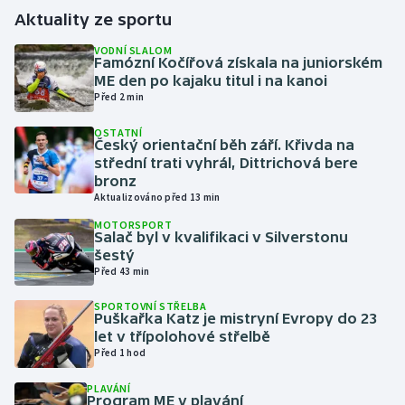
Aktuality ze sportu
Gymnastika
VODNÍ SLALOM
Famózní Kočířová získala na juniorském
ME den po kajaku titul i na kanoi
Házená
Před 2 min
Jezdectví
OSTATNÍ
Český orientační běh září. Křivda na
střední trati vyhrál, Dittrichová bere
Judo
bronz
Aktualizováno před 13 min
Krasobruslení
MOTORSPORT
Salač byl v kvalifikaci v Silverstonu
šestý
Lezení
Před 43 min
Lyže a snowboard
SPORTOVNÍ STŘELBA
Puškařka Katz je mistryní Evropy do 23
let v třípolohové střelbě
Moderní pětiboj
Před 1 hod
Motorsport
PLAVÁNÍ
Program ME v plavání