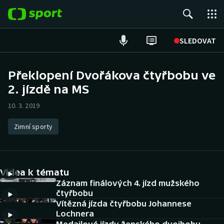
POPULÁRNÍ
SLEDOVAT
Fotbal
Překlopení Dvořákova čtyřbobu ve
2. jízdě na MS
Hokej
10. 3. 2019
Tenis
Zimní sporty
Atletika
Cyklistika
Videa k tématu
DALŠÍ SPORTY
Záznam finálových 4. jízd mužského
čtyřbobu
Vítězná jízda čtyřbobu Johannese
Americký fotbal
NEPŘEHLÉDNĚTE
Lochnera