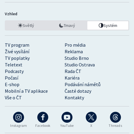
Vzhled
Světlý
Tmavý
Systém
TV program
Pro média
Živé vysílání
Reklama
TV poplatky
Studio Brno
Teletext
Studio Ostrava
Podcasty
Rada ČT
Počasí
Kariéra
E-shop
Podávání námětů
Mobilní a TV aplikace
Časté dotazy
Vše o ČT
Kontakty
Instagram
Facebook
YouTube
X
Threads