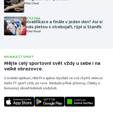
Před 2 hod
Olympijské hry
ATLETIKA
Parasport
Kvalifikace a finále v jeden den? Asi si
nás pletou s vícebojaři, rýpl si Staněk
Plavání
Před 4 hod
Plážový volejbal
Ragby
APLIKACE ČT SPORT
Mějte celý sportovní svět vždy u sebe i na
Rychlobruslení
velké obrazovce.
S mobilní aplikací, HbbTV a apkou iVysílání ve své chytré televizi
Rychlostní kanoistika
máte ČT sport vždy po ruce. Sledujte přímé přenosy, články a
bonusový obsah kdekoli a kdykoli.
Short track
Sportovní střelba