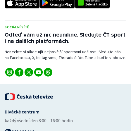
Stolní tenis
Triatlon
SOCIÁLNÍ SÍTĚ
Veslování
Odteď vám už nic neunikne. Sledujte ČT sport
i na dalších platformách.
Vodní slalom
Nenechte si nikde ujít nejnovější sportovní události. Sledujte nás i
na Facebooku, X, Instagramu, Threads či YouTube a buďte v obraze.
Volejbal
Ostatní
Divácké centrum
každý všední den:
8:00—16:00 hodin