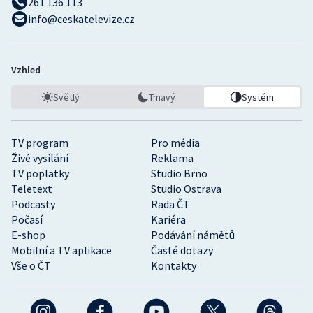
261 136 113
info@ceskatelevize.cz
Vzhled
Světlý
Tmavý
Systém
TV program
Pro média
Živé vysílání
Reklama
TV poplatky
Studio Brno
Teletext
Studio Ostrava
Podcasty
Rada ČT
Počasí
Kariéra
E-shop
Podávání námětů
Mobilní a TV aplikace
Časté dotazy
Vše o ČT
Kontakty