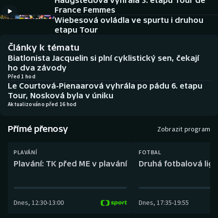
Haugstedová vyhrála 3. etapu Tour de
Baseball a softbal
Soutěže
France Femmes
Wiebesová ovládla ve spurtu i druhou
Basketbal
Historické návraty
etapu Tour
Články k tématu
Biatlon
Aplikace ČT sport
Biatlonista Jacquelin si plní cyklistický sen, čekají
ho dva závody
Boby a skeleton
AZ kvíz
Před 1 hod
Le Courtová-Pienaarová vyhrála po pádu 6. etapu
Tour, Nosková byla v úniku
Box
Aktualizováno před 16 hod
Curling
Přímé přenosy
Zobrazit program
Dostihy
PLAVÁNÍ
FOTBAL
Plavání: TK před ME v plavání
Druhá fotbalová liga
Florbal
Futsal
Dnes
,
12:30
-
13:00
Dnes
,
17:35
-
19:55
Golf