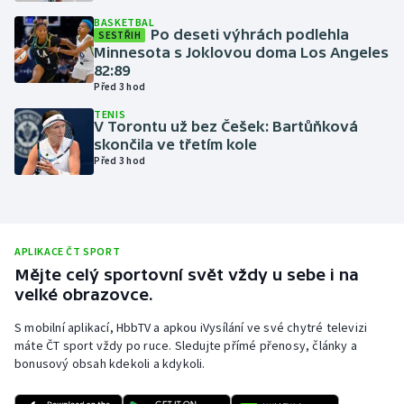
BASKETBAL
Olympijské hry
Po deseti výhrách podlehla
SESTŘIH
Minnesota s Joklovou doma Los Angeles
Parasport
82:89
Před 3 hod
Plavání
TENIS
V Torontu už bez Češek: Bartůňková
skončila ve třetím kole
Plážový volejbal
Před 3 hod
Ragby
Rychlobruslení
APLIKACE ČT SPORT
Mějte celý sportovní svět vždy u sebe i na
Rychlostní kanoistika
velké obrazovce.
S mobilní aplikací, HbbTV a apkou iVysílání ve své chytré televizi
Short track
máte ČT sport vždy po ruce. Sledujte přímé přenosy, články a
bonusový obsah kdekoli a kdykoli.
Sportovní střelba