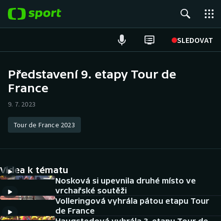
POPULÁRNÍ
SLEDOVAT
Fotbal
Představení 9. etapy Tour de
France
Hokej
9. 7. 2023
Tenis
Tour de France 2023
Atletika
Cyklistika
Videa k tématu
DALŠÍ SPORTY
Nosková si upevnila druhé místo ve
vrchařské soutěži
Volleringová vyhrála pátou etapu Tour
Americký fotbal
NEPŘEHLÉDNĚTE
de France