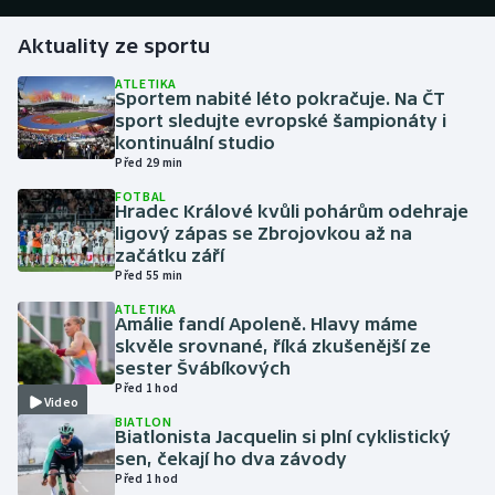
Aktuality ze sportu
Gymnastika
ATLETIKA
Sportem nabité léto pokračuje. Na ČT
Házená
sport sledujte evropské šampionáty i
kontinuální studio
Jezdectví
Před 29 min
FOTBAL
Judo
Hradec Králové kvůli pohárům odehraje
ligový zápas se Zbrojovkou až na
začátku září
Krasobruslení
Před 55 min
ATLETIKA
Lezení
Amálie fandí Apoleně. Hlavy máme
skvěle srovnané, říká zkušenější ze
Lyže a snowboard
sester Švábíkových
Před 1 hod
Video
Moderní pětiboj
BIATLON
Biatlonista Jacquelin si plní cyklistický
sen, čekají ho dva závody
Motorsport
Před 1 hod