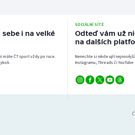
SOCIÁLNÍ SÍTĚ
 sebe i na velké
Odteď vám už nic
na dalších platf
izi máte ČT sport vždy po ruce.
Nenechte si nikde ujít nejnovější
ykoli.
Instagramu, Threads či YouTube 
Č