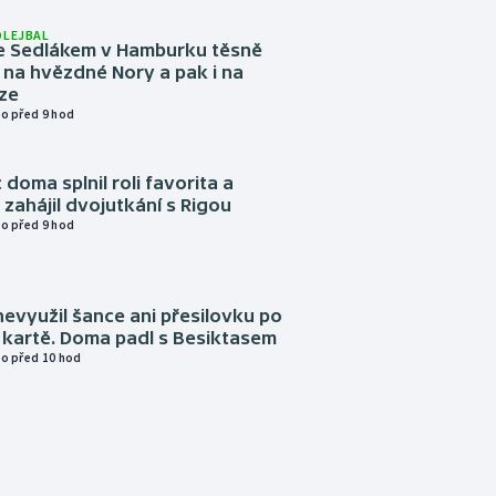
OLEJBAL
e Sedlákem v Hamburku těsně
i na hvězdné Nory a pak i na
ze
o před 9 hod
 doma splnil roli favorita a
zahájil dvojutkání s Rigou
o před 9 hod
evyužil šance ani přesilovku po
 kartě. Doma padl s Besiktasem
o před 10 hod