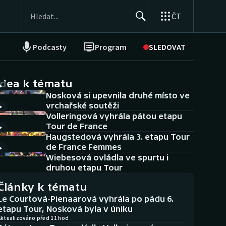
ČT
Podcasty
Program
SLEDOVAT
NEPŘEHLÉDNĚTE
Soutěže
idea k tématu
Nosková si upevnila druhé místo ve
Historické návraty
vrchařské soutěži
Volleringová vyhrála pátou etapu
Aplikace ČT sport
Tour de France
Haugstedová vyhrála 3. etapu Tour
AZ kvíz
de France Femmes
Wiebesová ovládla ve spurtu i
druhou etapu Tour
Články k tématu
Le Courtová-Pienaarová vyhrála po pádu 6.
etapu Tour, Nosková byla v úniku
Aktualizováno před 11 hod