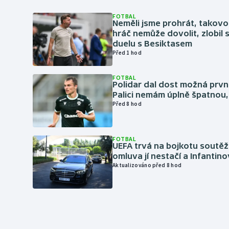
FOTBAL
Neměli jsme prohrát, takovo
hráč nemůže dovolit, zlobil 
duelu s Besiktasem
Před 1 hod
FOTBAL
Polidar dal dost možná první
Palici nemám úplně špatnou, 
Před 8 hod
FOTBAL
UEFA trvá na bojkotu soutěží 
omluva jí nestačí a Infantino
Aktualizováno před 8 hod