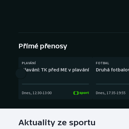
Curling
Dostihy
Florbal
Futsal
Přímé přenosy
Golf
PLAVÁNÍ
FOTBAL
Plavání: TK před ME v plavání
Druhá fotbalov
Gymnastika
Dnes
,
12:30
-
13:00
Dnes
,
17:35
-
19:55
Aktuality ze sportu