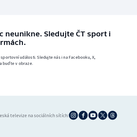
 neunikne. Sledujte ČT sport i
ormách.
 sportovní události. Sledujte nás i na Facebooku, X,
a buďte v obraze.
eská televize na sociálních sítích: