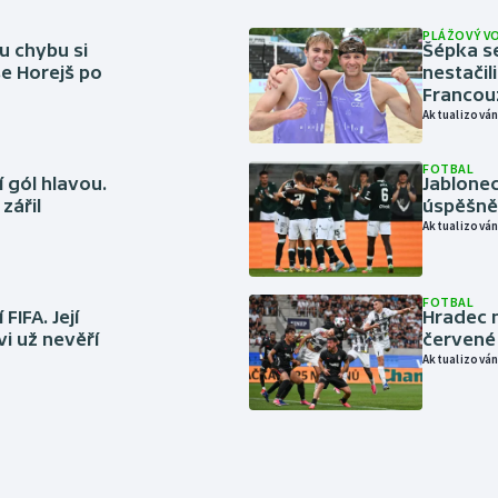
PLÁŽOVÝ V
u chybu si
Šépka s
se Horejš po
nestačil
Francou
Aktualizován
FOTBAL
 gól hlavou.
Jablonec
zářil
úspěšně 
Aktualizován
FOTBAL
FIFA. Její
Hradec n
vi už nevěří
červené
Aktualizován