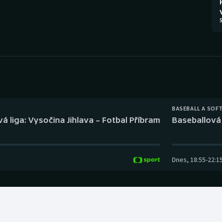
Moderní pětiboj
Triatlon
5
Motorsport
Veslování
Olympijské hry
Vodní slalom
Parasport
Volejbal
Plavání
Ostatní
BASEBALL A SOF
á liga: Vysočina Jihlava – Fotbal Příbram
Baseballová 
Plážový volejbal
Dnes
,
18:55
-
22:1