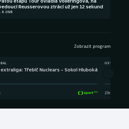
Pátou etapu Tour ovládla Volleringová, na
vedoucí Reusserovou ztrácí už jen 12 sekund
. 8. 2026
Zobrazit program
TBAL
OSTATNÍ
extraliga: Třebíč Nuclears – Sokol Hluboká
Orientační
5
Zítra
,
14:00
-
17