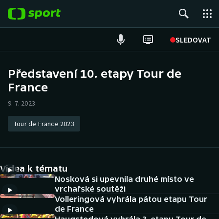
POPULÁRNÍ
SLEDOVAT
Fotbal
Představení 10. etapy Tour de
France
Hokej
9. 7. 2023
Tenis
Tour de France 2023
Atletika
Cyklistika
Videa k tématu
DALŠÍ SPORTY
Nosková si upevnila druhé místo ve
vrchařské soutěži
Volleringová vyhrála pátou etapu Tour
Americký fotbal
NEPŘEHLÉDNĚTE
de France