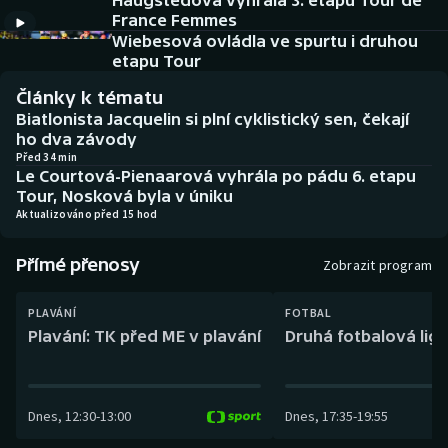
Haugstedová vyhrála 3. etapu Tour de
Baseball a softbal
Soutěže
France Femmes
Wiebesová ovládla ve spurtu i druhou
Basketbal
Historické návraty
etapu Tour
Články k tématu
Biatlon
Aplikace ČT sport
Biatlonista Jacquelin si plní cyklistický sen, čekají
ho dva závody
Boby a skeleton
AZ kvíz
Před 34 min
Le Courtová-Pienaarová vyhrála po pádu 6. etapu
Tour, Nosková byla v úniku
Box
Aktualizováno před 15 hod
Curling
Přímé přenosy
Zobrazit program
Dostihy
PLAVÁNÍ
FOTBAL
Plavání: TK před ME v plavání
Druhá fotbalová liga
Florbal
Futsal
Dnes
,
12:30
-
13:00
Dnes
,
17:35
-
19:55
Golf