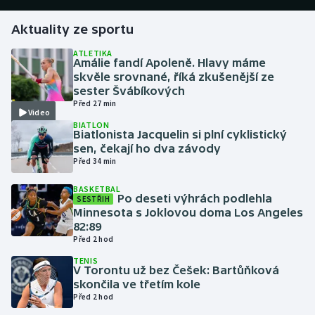
Aktuality ze sportu
Gymnastika
ATLETIKA
Amálie fandí Apoleně. Hlavy máme
Házená
skvěle srovnané, říká zkušenější ze
sester Švábíkových
Jezdectví
Před 27 min
Video
BIATLON
Judo
Biatlonista Jacquelin si plní cyklistický
sen, čekají ho dva závody
Před 34 min
Krasobruslení
BASKETBAL
Po deseti výhrách podlehla
SESTŘIH
Lezení
Minnesota s Joklovou doma Los Angeles
82:89
Lyže a snowboard
Před 2 hod
TENIS
Moderní pětiboj
V Torontu už bez Češek: Bartůňková
skončila ve třetím kole
Před 2 hod
Motorsport