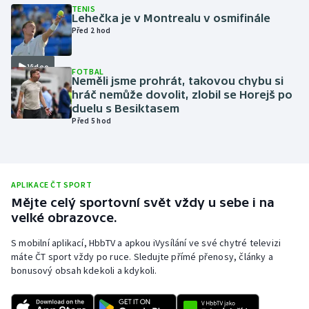
TENIS
Lehečka je v Montrealu v osmifinále
Olympijské hry
Před 2 hod
Parasport
Video
FOTBAL
Neměli jsme prohrát, takovou chybu si
Plavání
hráč nemůže dovolit, zlobil se Horejš po
duelu s Besiktasem
Plážový volejbal
Před 5 hod
Ragby
Rychlobruslení
APLIKACE ČT SPORT
Mějte celý sportovní svět vždy u sebe i na
velké obrazovce.
Rychlostní kanoistika
S mobilní aplikací, HbbTV a apkou iVysílání ve své chytré televizi
Short track
máte ČT sport vždy po ruce. Sledujte přímé přenosy, články a
bonusový obsah kdekoli a kdykoli.
Sportovní střelba