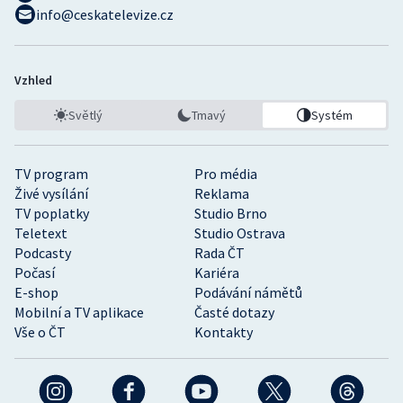
info@ceskatelevize.cz
Vzhled
Světlý
Tmavý
Systém
TV program
Pro média
Živé vysílání
Reklama
TV poplatky
Studio Brno
Teletext
Studio Ostrava
Podcasty
Rada ČT
Počasí
Kariéra
E-shop
Podávání námětů
Mobilní a TV aplikace
Časté dotazy
Vše o ČT
Kontakty