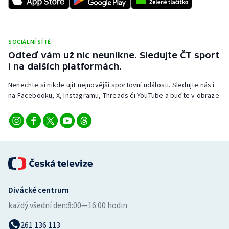
Stolní tenis
Triatlon
SOCIÁLNÍ SÍTĚ
Odteď vám už nic neunikne. Sledujte ČT sport
Veslování
i na dalších platformách.
Vodní slalom
Nenechte si nikde ujít nejnovější sportovní události. Sledujte nás i
na Facebooku, X, Instagramu, Threads či YouTube a buďte v obraze.
Volejbal
Ostatní
Divácké centrum
každý všední den:
8:00—16:00 hodin
261 136 113