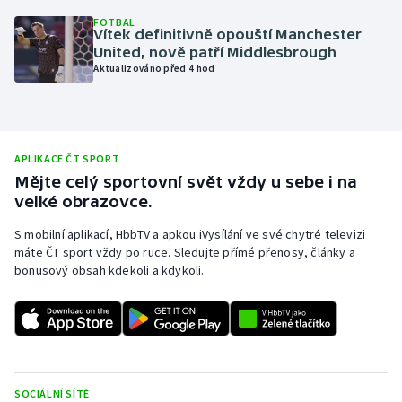
FOTBAL
Olympijské hry
Vítek definitivně opouští Manchester
United, nově patří Middlesbrough
Parasport
Aktualizováno před 4 hod
Plavání
Plážový volejbal
APLIKACE ČT SPORT
Mějte celý sportovní svět vždy u sebe i na
Ragby
velké obrazovce.
S mobilní aplikací, HbbTV a apkou iVysílání ve své chytré televizi
Rychlobruslení
máte ČT sport vždy po ruce. Sledujte přímé přenosy, články a
bonusový obsah kdekoli a kdykoli.
Rychlostní kanoistika
Short track
Sportovní střelba
SOCIÁLNÍ SÍTĚ