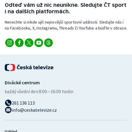
Stolní tenis
Odteď vám už nic neunikne. Sledujte ČT sport
i na dalších platformách.
Triatlon
Nenechte si nikde ujít nejnovější sportovní události. Sledujte nás i
na Facebooku, X, Instagramu, Threads či YouTube a buďte v obraze.
Veslování
Vodní slalom
Volejbal
Ostatní
Divácké centrum
každý všední den:
8:00—16:00 hodin
261 136 113
info@ceskatelevize.cz
Vzhled