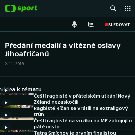
POPULÁRNÍ
SLEDOVAT
Fotbal
Předání medailí a vítězné oslavy
Jihoafričanů
Hokej
2. 11. 2019
Tenis
Atletika
Videa k tématu
Cyklistika
Čeští ragbisté v přátelském utkání Nový
Zéland nezaskočili
Ragbisté Říčan se vrátili na extraligový
DALŠÍ SPORTY
trůn
Čeští ragbisté na vozíku na ME zabojují o
Americký fotbal
NEPŘEHLÉDNĚTE
páté místo
Tatra Smíchov je prvním finalistou