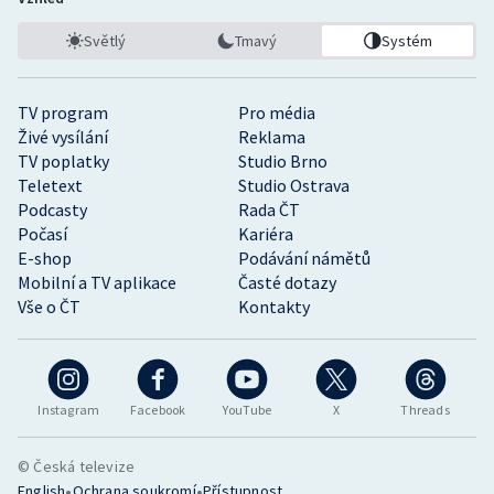
Světlý
Tmavý
Systém
TV program
Pro média
Živé vysílání
Reklama
TV poplatky
Studio Brno
Teletext
Studio Ostrava
Podcasty
Rada ČT
Počasí
Kariéra
E-shop
Podávání námětů
Mobilní a TV aplikace
Časté dotazy
Vše o ČT
Kontakty
Instagram
Facebook
YouTube
X
Threads
© Česká televize
•
•
English
Ochrana soukromí
Přístupnost