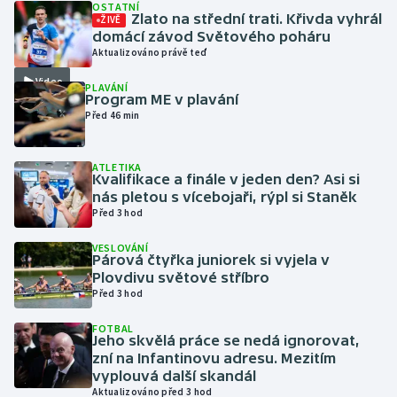
OSTATNÍ
Zlato na střední trati. Křivda vyhrál
ŽIVĚ
domácí závod Světového poháru
Gymnastika
Aktualizováno právě teď
Video
Házená
PLAVÁNÍ
Program ME v plavání
Před 46 min
Jezdectví
Judo
ATLETIKA
Kvalifikace a finále v jeden den? Asi si
nás pletou s vícebojaři, rýpl si Staněk
Krasobruslení
Před 3 hod
VESLOVÁNÍ
Lezení
Párová čtyřka juniorek si vyjela v
Plovdivu světové stříbro
Lyže a snowboard
Před 3 hod
FOTBAL
Moderní pětiboj
Jeho skvělá práce se nedá ignorovat,
zní na Infantinovu adresu. Mezitím
vyplouvá další skandál
Motorsport
Aktualizováno před 3 hod