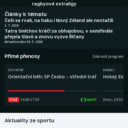
Baseball a softbal
Soutěže
ragbyové extraligy
Články k tématu
Basketbal
Historické návraty
Češi se rvali, na haku i Nový Zéland ale nestačili
1. 7. 2026
Tatra Smíchov kráčí za obhajobou, v semifinále
Biatlon
Aplikace ČT sport
přejela Slavii a znovu vyzve Říčany
Aktualizováno 30. 5. 2026
Boby a skeleton
AZ kvíz
Přímé přenosy
Zobrazit program
Box
OSTATNÍ
HOKEJ
Curling
Orientační běh: SP Česko – střední trať
Hokej: Exh
Dostihy
14:00
-
17:50
Dnes
,
16:55
-
19
Florbal
ŽIVĚ
Futsal
Aktuality ze sportu
Golf