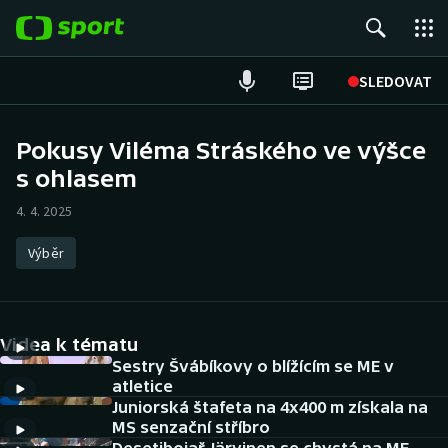
POPULÁRNÍ
SLEDOVAT
Fotbal
Pokusy Viléma Stráského ve výšce
s ohlasem
Hokej
4. 4. 2025
Tenis
Výběr
Atletika
Cyklistika
Videa k tématu
DALŠÍ SPORTY
Sestry Švábíkovy o blížícím se ME v
atletice
Juniorská štafeta na 4x400 m získala na
Americký fotbal
NEPŘEHLÉDNĚTE
MS senzační stříbro