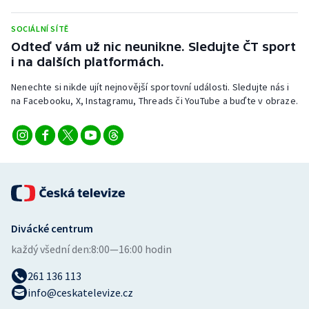
Stolní tenis
SOCIÁLNÍ SÍTĚ
Triatlon
Odteď vám už nic neunikne. Sledujte ČT sport
i na dalších platformách.
Veslování
Nenechte si nikde ujít nejnovější sportovní události. Sledujte nás i
na Facebooku, X, Instagramu, Threads či YouTube a buďte v obraze.
Vodní slalom
Volejbal
Ostatní
Divácké centrum
každý všední den:
8:00—16:00 hodin
261 136 113
info@ceskatelevize.cz