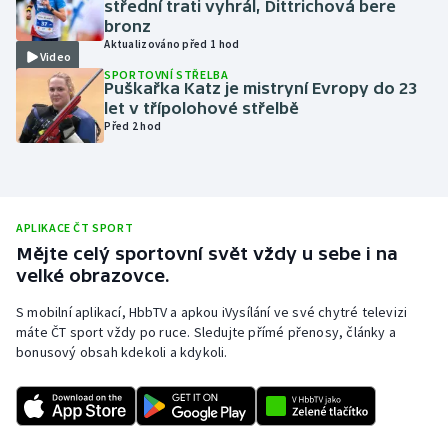
střední trati vyhrál, Dittrichová bere
bronz
Olympijské hry
Aktualizováno před 1 hod
Video
SPORTOVNÍ STŘELBA
Parasport
Puškařka Katz je mistryní Evropy do 23
let v třípolohové střelbě
Plavání
Před 2 hod
Plážový volejbal
Ragby
APLIKACE ČT SPORT
Mějte celý sportovní svět vždy u sebe i na
Rychlobruslení
velké obrazovce.
S mobilní aplikací, HbbTV a apkou iVysílání ve své chytré televizi
Rychlostní kanoistika
máte ČT sport vždy po ruce. Sledujte přímé přenosy, články a
bonusový obsah kdekoli a kdykoli.
Short track
Sportovní střelba