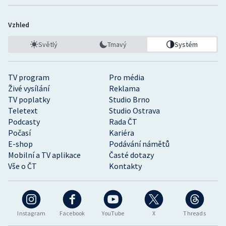
Vzhled
Světlý
Tmavý
Systém
TV program
Pro média
Živé vysílání
Reklama
TV poplatky
Studio Brno
Teletext
Studio Ostrava
Podcasty
Rada ČT
Počasí
Kariéra
E-shop
Podávání námětů
Mobilní a TV aplikace
Časté dotazy
Vše o ČT
Kontakty
Instagram
Facebook
YouTube
X
Threads