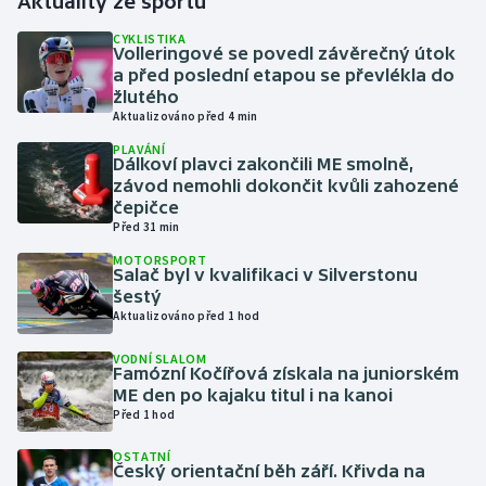
Aktuality ze sportu
CYKLISTIKA
Gymnastika
Volleringové se povedl závěrečný útok
a před poslední etapou se převlékla do
žlutého
Házená
Aktualizováno před 4 min
PLAVÁNÍ
Jezdectví
Dálkoví plavci zakončili ME smolně,
závod nemohli dokončit kvůli zahozené
Judo
čepičce
Před 31 min
Krasobruslení
MOTORSPORT
Salač byl v kvalifikaci v Silverstonu
šestý
Lezení
Aktualizováno před 1 hod
VODNÍ SLALOM
Lyže a snowboard
Famózní Kočířová získala na juniorském
ME den po kajaku titul i na kanoi
Moderní pětiboj
Před 1 hod
OSTATNÍ
Motorsport
Český orientační běh září. Křivda na