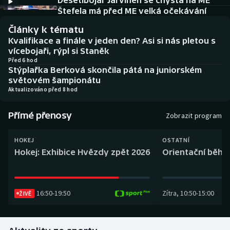
Desetibojař Järvinen se chystá na ME
Baseball a softbal
Soutěže
Štefela má před ME velká očekávání
Články k tématu
Basketbal
Historické návraty
Kvalifikace a finále v jeden den? Asi si nás pletou s
vícebojaři, rýpl si Staněk
Biatlon
Aplikace ČT sport
Před 6 hod
Stýplařka Berková skončila pátá na juniorském
světovém šampionátu
Boby a skeleton
AZ kvíz
Aktualizováno před 8 hod
Box
Přímé přenosy
Zobrazit program
Curling
HOKEJ
OSTATNÍ
Hokej: Exhibice Hvězdy zpět 2026
Orientační běh: 
Dostihy
Florbal
16:50
-
19:50
Zítra
,
10:50
-
15:00
ŽIVĚ
Futsal
Golf