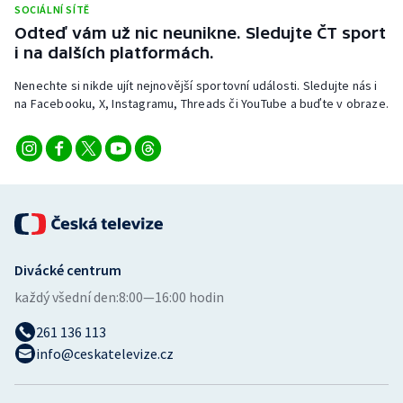
SOCIÁLNÍ SÍTĚ
Stolní tenis
Odteď vám už nic neunikne. Sledujte ČT sport
i na dalších platformách.
Triatlon
Nenechte si nikde ujít nejnovější sportovní události. Sledujte nás i
Veslování
na Facebooku, X, Instagramu, Threads či YouTube a buďte v obraze.
Vodní slalom
Volejbal
Ostatní
Divácké centrum
každý všední den:
8:00—16:00 hodin
261 136 113
info@ceskatelevize.cz