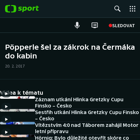
POPULÁRNÍ
SLEDOVAT
Fotbal
Pöpperle šel za zákrok na Čermáka
do kabin
Hokej
20. 2. 2017
Tenis
Atletika
Videa k tématu
Cyklistika
Záznam utkání Hlinka Gretzky Cupu
Finsko – Česko
Sestřih utkání Hlinka Gretzky Cupu Finsko
DALŠÍ SPORTY
– Česko
Vítězstvím 4:0 nad Táborem zahájil Motor
Americký fotbal
NEPŘEHLÉDNĚTE
letní přípravu
Hörnig: Bylo důležité otevřít skóre co