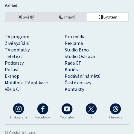
Vzhled
Světlý
Tmavý
Systém
TV program
Pro média
Živé vysílání
Reklama
TV poplatky
Studio Brno
Teletext
Studio Ostrava
Podcasty
Rada ČT
Počasí
Kariéra
E-shop
Podávání námětů
Mobilní a TV aplikace
Časté dotazy
Vše o ČT
Kontakty
Instagram
Facebook
YouTube
X
Threads
© Česká televize