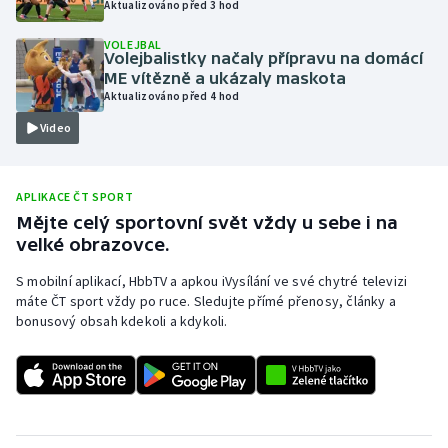
Aktualizováno před 3 hod
Olympijské hry
VOLEJBAL
Volejbalistky načaly přípravu na domácí
Parasport
ME vítězně a ukázaly maskota
Aktualizováno před 4 hod
Plavání
Video
Plážový volejbal
APLIKACE ČT SPORT
Ragby
Mějte celý sportovní svět vždy u sebe i na
velké obrazovce.
Rychlobruslení
S mobilní aplikací, HbbTV a apkou iVysílání ve své chytré televizi
máte ČT sport vždy po ruce. Sledujte přímé přenosy, články a
Rychlostní kanoistika
bonusový obsah kdekoli a kdykoli.
Short track
Sportovní střelba