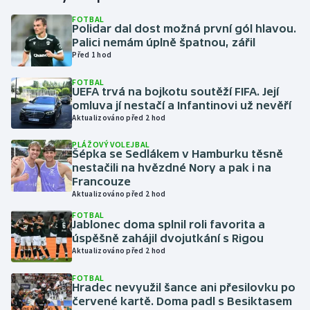
FOTBAL
Polidar dal dost možná první gól hlavou.
Gymnastika
Palici nemám úplně špatnou, zářil
Před 1 hod
Házená
FOTBAL
UEFA trvá na bojkotu soutěží FIFA. Její
Jezdectví
omluva jí nestačí a Infantinovi už nevěří
Aktualizováno před 2 hod
Judo
PLÁŽOVÝ VOLEJBAL
Šépka se Sedlákem v Hamburku těsně
Krasobruslení
nestačili na hvězdné Nory a pak i na
Francouze
Aktualizováno před 2 hod
Lezení
FOTBAL
Jablonec doma splnil roli favorita a
Lyže a snowboard
úspěšně zahájil dvojutkání s Rigou
Aktualizováno před 2 hod
Moderní pětiboj
FOTBAL
Hradec nevyužil šance ani přesilovku po
Motorsport
červené kartě. Doma padl s Besiktasem