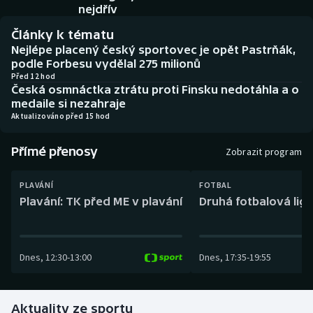
Baseball a softbal
Soutěže
nejdřív
Články k tématu
Basketbal
Historické návraty
Nejlépe placený český sportovec je opět Pastrňák,
podle Forbesu vydělal 275 milionů
Biatlon
Aplikace ČT sport
Před 12 hod
Česká osmnáctka ztrátu proti Finsku nedotáhla a o
medaile si nezahraje
Boby a skeleton
AZ kvíz
Aktualizováno před 15 hod
Box
Přímé přenosy
Zobrazit program
Curling
PLAVÁNÍ
FOTBAL
Plavání: TK před ME v plavání
Druhá fotbalová liga
Dostihy
Florbal
Dnes
,
12:30
-
13:00
Dnes
,
17:35
-
19:55
Futsal
Aktuality ze sportu
Golf