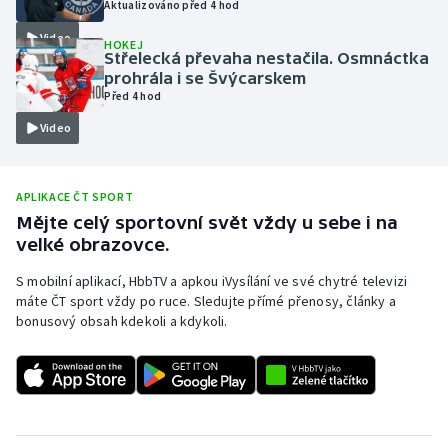
Aktualizováno před 4 hod
Olympijské hry
Video
HOKEJ
Střelecká převaha nestačila. Osmnáctka
Parasport
prohrála i se Švýcarskem
Před 4 hod
Plavání
Video
Plážový volejbal
APLIKACE ČT SPORT
Ragby
Mějte celý sportovní svět vždy u sebe i na
velké obrazovce.
Rychlobruslení
S mobilní aplikací, HbbTV a apkou iVysílání ve své chytré televizi
máte ČT sport vždy po ruce. Sledujte přímé přenosy, články a
Rychlostní kanoistika
bonusový obsah kdekoli a kdykoli.
Short track
Sportovní střelba