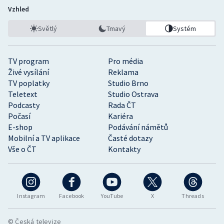
Vzhled
Světlý
Tmavý
Systém
TV program
Pro média
Živé vysílání
Reklama
TV poplatky
Studio Brno
Teletext
Studio Ostrava
Podcasty
Rada ČT
Počasí
Kariéra
E-shop
Podávání námětů
Mobilní a TV aplikace
Časté dotazy
Vše o ČT
Kontakty
Instagram
Facebook
YouTube
X
Threads
© Česká televize