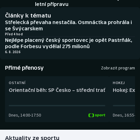
Baseball a softbal
Soutěže
letní přípravu
Články k tématu
Basketbal
Historické návraty
Střelecká převaha nestačila. Osmnáctka prohrála i
se Švýcarskem
Biatlon
Aplikace ČT sport
Před 4 hod
Nejlépe placený český sportovec je opět Pastrňák,
podle Forbesu vydělal 275 milionů
Boby a skeleton
AZ kvíz
6. 8. 2026
Box
Přímé přenosy
Zobrazit program
Curling
OSTATNÍ
HOKEJ
Orientační běh: SP Česko – střední trať
Hokej: Exh
Dostihy
Florbal
Dnes
,
14:00
-
17:50
Dnes
,
16:55
-
19
Futsal
Aktuality ze sportu
Golf