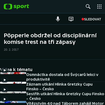
POPULÁRNÍ
SLEDOVAT
Fotbal
Pöpperle obdržel od disciplinární
komise trest na tři zápasy
Hokej
20. 2. 2017
Tenis
Atletika
Videa k tématu
Cyklistika
Osmnáctka dostala od Švýcarů lekci v
produktivitě
Záznam utkání Hlinka Gretzky Cupu
DALŠÍ SPORTY
Finsko – Česko
Sestřih utkání Hlinka Gretzky Cupu Finsko
Americký fotbal
NEPŘEHLÉDNĚTE
– Česko
Vítězstvím 4:0 nad Táborem zahájil Motor