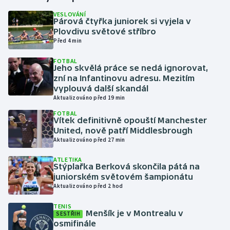
VESLOVÁNÍ
Párová čtyřka juniorek si vyjela v
Gymnastika
Plovdivu světové stříbro
Před 4 min
Házená
FOTBAL
Jeho skvělá práce se nedá ignorovat,
Jezdectví
zní na Infantinovu adresu. Mezitím
vyplouvá další skandál
Judo
Aktualizováno před 19 min
FOTBAL
Vítek definitivně opouští Manchester
Krasobruslení
United, nově patří Middlesbrough
Aktualizováno před 27 min
Lezení
ATLETIKA
Stýplařka Berková skončila pátá na
Lyže a snowboard
juniorském světovém šampionátu
Aktualizováno před 2 hod
Moderní pětiboj
TENIS
Menšík je v Montrealu v
SESTŘIH
Motorsport
osmifinále