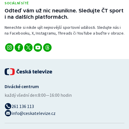
SOCIÁLNÍ SÍTĚ
Stolní tenis
Odteď vám už nic neunikne. Sledujte ČT sport
i na dalších platformách.
Triatlon
Nenechte si nikde ujít nejnovější sportovní události. Sledujte nás i
Veslování
na Facebooku, X, Instagramu, Threads či YouTube a buďte v obraze.
Vodní slalom
Volejbal
Ostatní
Divácké centrum
každý všední den:
8:00—16:00 hodin
261 136 113
info@ceskatelevize.cz