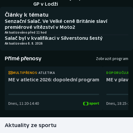
Baseball a softbal
Soutěže
GP v Lodži
Články k tématu
Basketbal
Historické návraty
Senzační Salač. Ve Velké ceně Británie slaví
premiérové vítězství v Moto2
Biatlon
Aplikace ČT sport
Aktualizováno před 11 hod
Salač byl v kvalifikaci v Silverstonu šestý
Aktualizováno 8. 8. 2026
Boby a skeleton
AZ kvíz
Přímé přenosy
Zobrazit program
Box
MULTIPŘENOS
ATLETIKA
DOPORUČUJEM
Curling
ME v atletice 2026: dopolední program
ME v plaván
Dostihy
Dnes
,
11:20
-
14:40
Dnes
,
18:25
-
21
Florbal
Futsal
Aktuality ze sportu
Golf