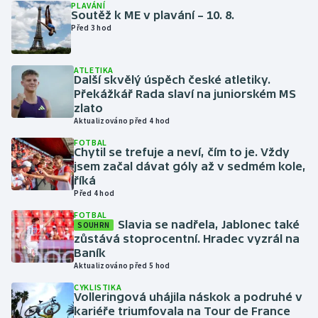
PLAVÁNÍ
Soutěž k ME v plavání – 10. 8.
Před 3 hod
Gymnastika
Házená
ATLETIKA
Další skvělý úspěch české atletiky.
Překážkář Rada slaví na juniorském MS
Jezdectví
zlato
Aktualizováno před 4 hod
Judo
FOTBAL
Chytil se trefuje a neví, čím to je. Vždy
jsem začal dávat góly až v sedmém kole,
Krasobruslení
říká
Před 4 hod
Lezení
FOTBAL
Slavia se nadřela, Jablonec také
SOUHRN
Lyže a snowboard
zůstává stoprocentní. Hradec vyzrál na
Baník
Aktualizováno před 5 hod
Moderní pětiboj
CYKLISTIKA
Volleringová uhájila náskok a podruhé v
Motorsport
kariéře triumfovala na Tour de France