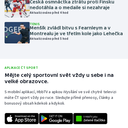
Česká osmnáctka ztrátu proti Finsku
nedotáhla a o medaile si nezahraje
Olympijské hry
Aktualizováno před 4 hod
Parasport
TENIS
Menšík zvládl bitvu s Fearnleym a v
Montrealu je ve třetím kole jako Lehečka
Plavání
Aktualizováno před 5 hod
Plážový volejbal
Ragby
APLIKACE ČT SPORT
Mějte celý sportovní svět vždy u sebe i na
Rychlobruslení
velké obrazovce.
Rychlostní kanoistika
S mobilní aplikací, HbbTV a apkou iVysílání ve své chytré televizi
máte ČT sport vždy po ruce. Sledujte přímé přenosy, články a
bonusový obsah kdekoli a kdykoli.
Short track
Sportovní střelba