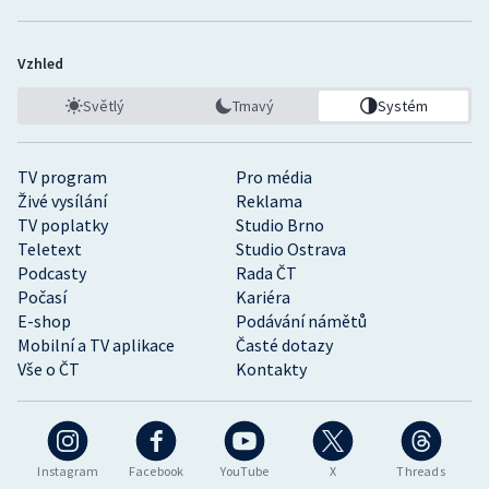
Vzhled
Světlý
Tmavý
Systém
TV program
Pro média
Živé vysílání
Reklama
TV poplatky
Studio Brno
Teletext
Studio Ostrava
Podcasty
Rada ČT
Počasí
Kariéra
E-shop
Podávání námětů
Mobilní a TV aplikace
Časté dotazy
Vše o ČT
Kontakty
Instagram
Facebook
YouTube
X
Threads