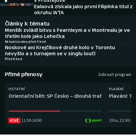
v Prostějově
Baseball a softbal
Soutěže
Ealaová získala jako první Filipínka titul z
okruhu WTA
Basketbal
Historické návraty
Články k tématu
Menšík zvládl bitvu s Fearnleym a v Montrealu je ve
Biatlon
Aplikace ČT sport
třetím kole jako Lehečka
Aktualizováno před 5 hod
Noskové ani Krejčíkové druhé kolo v Torontu
Boby a skeleton
AZ kvíz
nevyšlo a s turnajem se v singlu loučí
Před 6 hod
Box
Přímé přenosy
Zobrazit program
Curling
OSTATNÍ
PLAVÁNÍ
Dostihy
Orientační běh: SP Česko – dlouhá trať
Plavání: TK
Florbal
11:50
-
16:00
Zítra
,
12:30
-
13:
Futsal
ŽIVĚ
Golf