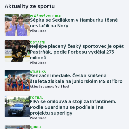
Aktuality ze sportu
Gymnastika
PLÁŽOVÝ VOLEJBAL
Šépka se Sedlákem v Hamburku těsně
nestačili na Nory
Házená
Před 1 hod
Jezdectví
OSTATNÍ
Nejlépe placený český sportovec je opět
Pastrňák, podle Forbesu vydělal 275
Judo
milionů
Před 2 hod
Krasobruslení
ATLETIKA
Senzační medaile. Česká smíšená
štafeta získala na juniorském MS stříbro
Lezení
Aktualizováno před 2 hod
Lyže a snowboard
FOTBAL
FIFA se omlouvá a stojí za Infantinem.
Podle Guardianu se podílela i na
Moderní pětiboj
projektu superligy
Před 3 hod
Motorsport
HOKEJ