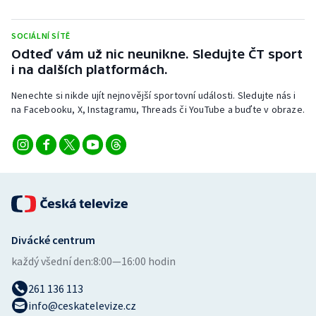
Stolní tenis
SOCIÁLNÍ SÍTĚ
Triatlon
Odteď vám už nic neunikne. Sledujte ČT sport
i na dalších platformách.
Veslování
Nenechte si nikde ujít nejnovější sportovní události. Sledujte nás i
na Facebooku, X, Instagramu, Threads či YouTube a buďte v obraze.
Vodní slalom
Volejbal
Ostatní
Divácké centrum
každý všední den:
8:00—16:00 hodin
261 136 113
info@ceskatelevize.cz