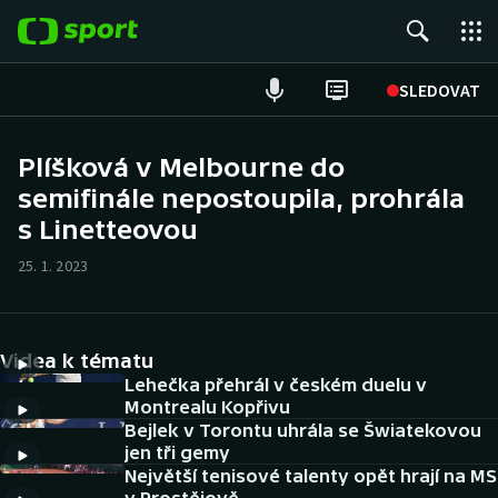
POPULÁRNÍ
SLEDOVAT
Fotbal
Plíšková v Melbourne do
semifinále nepostoupila, prohrála
Hokej
s Linetteovou
Tenis
25. 1. 2023
Atletika
Cyklistika
Videa k tématu
Lehečka přehrál v českém duelu v
DALŠÍ SPORTY
Montrealu Kopřivu
Bejlek v Torontu uhrála se Šwiatekovou
jen tři gemy
Americký fotbal
NEPŘEHLÉDNĚTE
Největší tenisové talenty opět hrají na MS