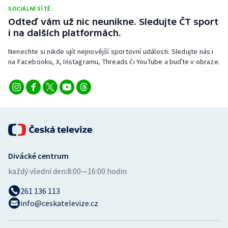
Stolní tenis
SOCIÁLNÍ SÍTĚ
Odteď vám už nic neunikne. Sledujte ČT sport
Triatlon
i na dalších platformách.
Nenechte si nikde ujít nejnovější sportovní události. Sledujte nás i
Veslování
na Facebooku, X, Instagramu, Threads či YouTube a buďte v obraze.
Vodní slalom
Volejbal
Ostatní
Divácké centrum
každý všední den:
8:00—16:00 hodin
261 136 113
info@ceskatelevize.cz