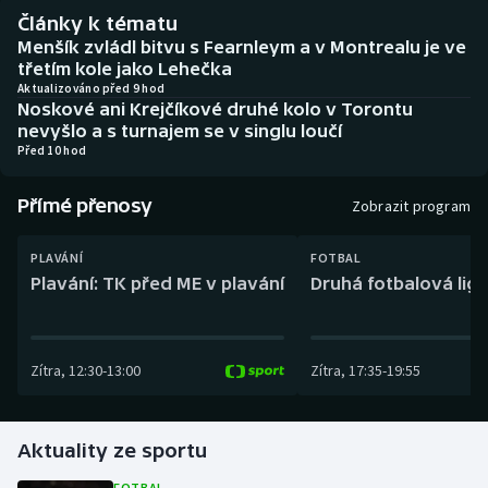
Baseball a softbal
Soutěže
Články k tématu
Menšík zvládl bitvu s Fearnleym a v Montrealu je ve
Basketbal
Historické návraty
třetím kole jako Lehečka
Aktualizováno před 9 hod
Noskové ani Krejčíkové druhé kolo v Torontu
Biatlon
Aplikace ČT sport
nevyšlo a s turnajem se v singlu loučí
Před 10 hod
Boby a skeleton
AZ kvíz
Přímé přenosy
Zobrazit program
Box
PLAVÁNÍ
FOTBAL
Curling
Plavání: TK před ME v plavání
Druhá fotbalová liga
Dostihy
Zítra
,
12:30
-
13:00
Zítra
,
17:35
-
19:55
Florbal
Futsal
Aktuality ze sportu
Golf
FOTBAL