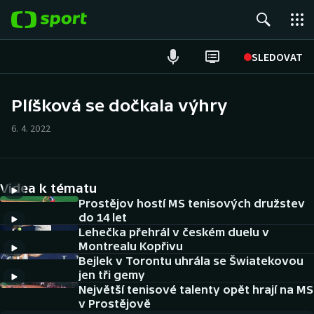
POPULÁRNÍ
SLEDOVAT
Fotbal
Plíšková se dočkala výhry
Hokej
6. 4. 2022
Tenis
Videa k tématu
Atletika
Prostějov hostí MS tenisových družstev
do 14 let
Cyklistika
Lehečka přehrál v českém duelu v
Montrealu Kopřivu
DALŠÍ SPORTY
Bejlek v Torontu uhrála se Šwiatekovou
jen tři gemy
Americký fotbal
Největší tenisové talenty opět hrají na MS
NEPŘEHLÉDNĚTE
v Prostějově