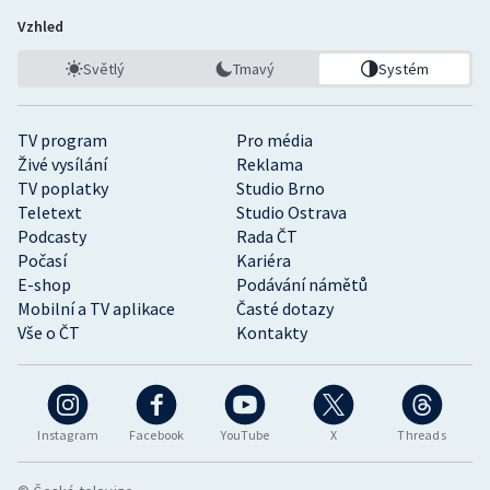
Vzhled
Světlý
Tmavý
Systém
TV program
Pro média
Živé vysílání
Reklama
TV poplatky
Studio Brno
Teletext
Studio Ostrava
Podcasty
Rada ČT
Počasí
Kariéra
E-shop
Podávání námětů
Mobilní a TV aplikace
Časté dotazy
Vše o ČT
Kontakty
Instagram
Facebook
YouTube
X
Threads