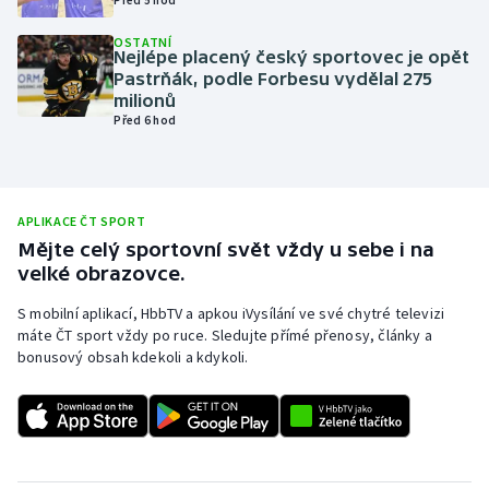
Olympijské hry
OSTATNÍ
Nejlépe placený český sportovec je opět
Pastrňák, podle Forbesu vydělal 275
Parasport
milionů
Před 6 hod
Plavání
Plážový volejbal
APLIKACE ČT SPORT
Ragby
Mějte celý sportovní svět vždy u sebe i na
velké obrazovce.
Rychlobruslení
S mobilní aplikací, HbbTV a apkou iVysílání ve své chytré televizi
máte ČT sport vždy po ruce. Sledujte přímé přenosy, články a
Rychlostní kanoistika
bonusový obsah kdekoli a kdykoli.
Short track
Sportovní střelba