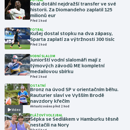
Real dotáhl nejdražší transfer ve své
historii. Za Diomandeho zaplatil 125
Gymnastika
milionů eur
Před 1 hod
Házená
FOTBAL
Kušej dostal stopku na dva zápasy,
Sparta zaplatí za výtržnosti 300 tisíc
Jezdectví
Před 1 hod
Judo
VODNÍ SLALOM
Juniorští vodní slalomáři mají z
týmových závodů ME kompletní
Krasobruslení
medailovou sbírku
Před 1 hod
Lezení
OSTATNÍ
Bronz na úvod SP v orientačním běhu.
Rauturier slaví ve Vyšším Brodě
Lyže a snowboard
navzdory křečím
Aktualizováno před 2 hod
Video
Moderní pětiboj
PLÁŽOVÝ VOLEJBAL
Šépka se Sedlákem v Hamburku těsně
Motorsport
nestačili na Nory
Před 5 hod