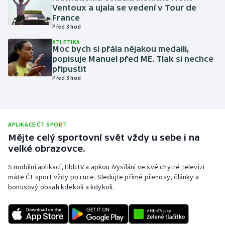
Ventoux a ujala se vedení v Tour de
Olympijské hry
France
Před 3 hod
Parasport
ATLETIKA
Moc bych si přála nějakou medaili,
popisuje Manuel před ME. Tlak si nechce
Plavání
připustit
Před 3 hod
Plážový volejbal
Ragby
APLIKACE ČT SPORT
Rychlobruslení
Mějte celý sportovní svět vždy u sebe i na
velké obrazovce.
Rychlostní kanoistika
S mobilní aplikací, HbbTV a apkou iVysílání ve své chytré televizi
máte ČT sport vždy po ruce. Sledujte přímé přenosy, články a
Short track
bonusový obsah kdekoli a kdykoli.
Sportovní střelba