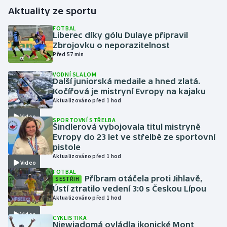
Aktuality ze sportu
Gymnastika
FOTBAL
Liberec díky gólu Dulaye připravil
Zbrojovku o neporazitelnost
Házená
Před 57 min
Jezdectví
VODNÍ SLALOM
Další juniorská medaile a hned zlatá.
Kočířová je mistryní Evropy na kajaku
Judo
Aktualizováno před 1 hod
Video
Krasobruslení
SPORTOVNÍ STŘELBA
Šindlerová vybojovala titul mistryně
Evropy do 23 let ve střelbě ze sportovní
Lezení
pistole
Aktualizováno před 1 hod
Video
Lyže a snowboard
FOTBAL
Příbram otáčela proti Jihlavě,
SESTŘIH
Ústí ztratilo vedení 3:0 s Českou Lípou
Moderní pětiboj
Aktualizováno před 1 hod
Video
Motorsport
CYKLISTIKA
Niewiadomá ovládla ikonické Mont