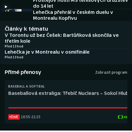
Prostějov hostí MS tenisových družstev
Baseball a softbal
Soutěže
do 14 let
Lehečka přehrál v českém duelu v
Basketbal
Historické návraty
Montrealu Kopřivu
Články k tématu
Biatlon
Aplikace ČT sport
V Torontu už bez Češek: Bartůňková skončila ve
třetím kole
Boby a skeleton
AZ kvíz
Před 13 hod
Lehečka je v Montrealu v osmifinále
Před 13 hod
Box
Přímé přenosy
Zobrazit program
Curling
BASEBALL A SOFTBAL
Dostihy
Baseballová extraliga: Třebíč Nuclears – Sokol Hlub
Florbal
18:55
-
22:15
Futsal
ŽIVĚ
Golf