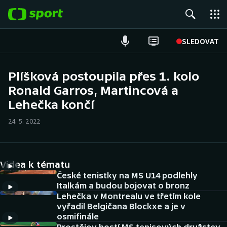
POPULÁRNÍ
SLEDOVAT
Fotbal
Plíšková postoupila přes 1. kolo
Ronald Garros, Martincová a
Hokej
Lehečka končí
Tenis
24. 5. 2022
Atletika
Cyklistika
Videa k tématu
České tenistky na MS U14 podlehly
DALŠÍ SPORTY
Italkám a budou bojovat o bronz
Lehečka v Montrealu ve třetím kole
vyřadil Belgičana Blockxe a je v
Americký fotbal
NEPŘEHLÉDNĚTE
osmifinále