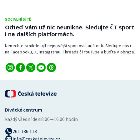
Stolní tenis
Triatlon
SOCIÁLNÍ SÍTĚ
Odteď vám už nic neunikne. Sledujte ČT sport
i na dalších platformách.
Veslování
Nenechte si nikde ujít nejnovější sportovní události. Sledujte nás i
Vodní slalom
na Facebooku, X, Instagramu, Threads či YouTube a buďte v obraze.
Volejbal
Ostatní
Divácké centrum
každý všední den:
8:00—16:00 hodin
261 136 113
info@ceskatelevize.cz