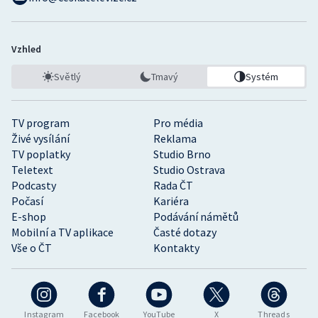
Vzhled
Světlý
Tmavý
Systém
TV program
Pro média
Živé vysílání
Reklama
TV poplatky
Studio Brno
Teletext
Studio Ostrava
Podcasty
Rada ČT
Počasí
Kariéra
E-shop
Podávání námětů
Mobilní a TV aplikace
Časté dotazy
Vše o ČT
Kontakty
Instagram
Facebook
YouTube
X
Threads