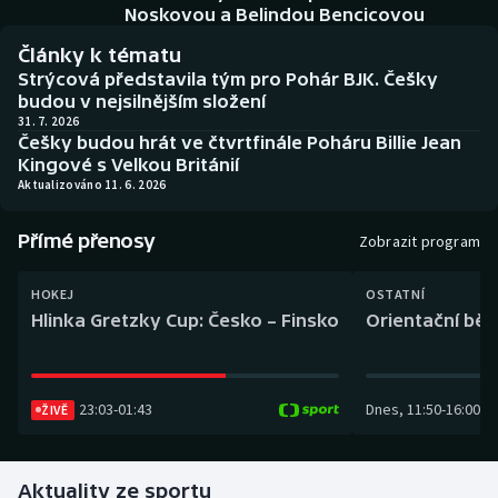
Baseball a softbal
Soutěže
Noskovou a Belindou Bencicovou
Články k tématu
Basketbal
Historické návraty
Strýcová představila tým pro Pohár BJK. Češky
budou v nejsilnějším složení
Biatlon
Aplikace ČT sport
31. 7. 2026
Češky budou hrát ve čtvrtfinále Poháru Billie Jean
Kingové s Velkou Británií
Boby a skeleton
AZ kvíz
Aktualizováno 11. 6. 2026
Box
Přímé přenosy
Zobrazit program
Curling
HOKEJ
OSTATNÍ
Hlinka Gretzky Cup: Česko – Finsko
Orientační běh
Dostihy
Florbal
23:03
-
01:43
Dnes
,
11:50
-
16:00
ŽIVĚ
Futsal
Aktuality ze sportu
Golf