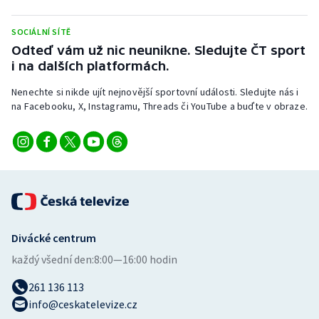
Stolní tenis
SOCIÁLNÍ SÍTĚ
Triatlon
Odteď vám už nic neunikne. Sledujte ČT sport
i na dalších platformách.
Veslování
Nenechte si nikde ujít nejnovější sportovní události. Sledujte nás i
na Facebooku, X, Instagramu, Threads či YouTube a buďte v obraze.
Vodní slalom
Volejbal
Ostatní
Divácké centrum
každý všední den:
8:00—16:00 hodin
261 136 113
info@ceskatelevize.cz