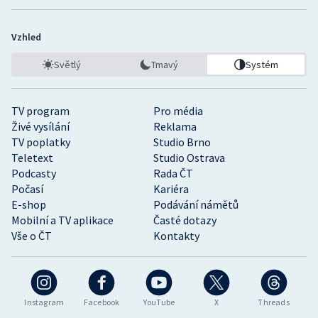
Vzhled
Světlý
Tmavý
Systém
TV program
Pro média
Živé vysílání
Reklama
TV poplatky
Studio Brno
Teletext
Studio Ostrava
Podcasty
Rada ČT
Počasí
Kariéra
E-shop
Podávání námětů
Mobilní a TV aplikace
Časté dotazy
Vše o ČT
Kontakty
Instagram
Facebook
YouTube
X
Threads