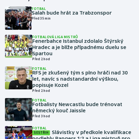
FOTBAL
Salah bude hrát za Trabzonspor
Gymnastika
Před 35 min
Házená
FOTBALOVÁ LIGA MISTRŮ
Fenerbahce Istanbul zdolalo Štýrský
Jezdectví
Hradec a je blíže případnému duelu se
Spartou
Judo
Před 2 hod
FOTBAL
RFS je zkušený tým s plno hráči nad 30
Krasobruslení
let, navíc s nadstandardní výškou,
popisuje Kozel
Lezení
Před 2 hod
FOTBAL
Lyže a snowboard
Fotbalisty Newcastlu bude trénovat
německý kouč Jaissle
Před 3 hod
Moderní pětiboj
FOTBAL
Slávistky v předkole kvalifikace
Motorsport
SESTŘIH
podlehly Rangers 1:2 a Liga mistryň pro