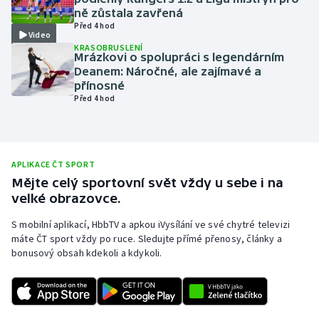
ně zůstala zavřená
Olympijské hry
Před 4 hod
Video
KRASOBRUSLENÍ
Parasport
Mrázkovi o spolupráci s legendárním
Deanem: Náročné, ale zajímavé a
přínosné
Plavání
Před 4 hod
Plážový volejbal
Ragby
APLIKACE ČT SPORT
Mějte celý sportovní svět vždy u sebe i na
Rychlobruslení
velké obrazovce.
S mobilní aplikací, HbbTV a apkou iVysílání ve své chytré televizi
Rychlostní kanoistika
máte ČT sport vždy po ruce. Sledujte přímé přenosy, články a
bonusový obsah kdekoli a kdykoli.
Short track
Sportovní střelba