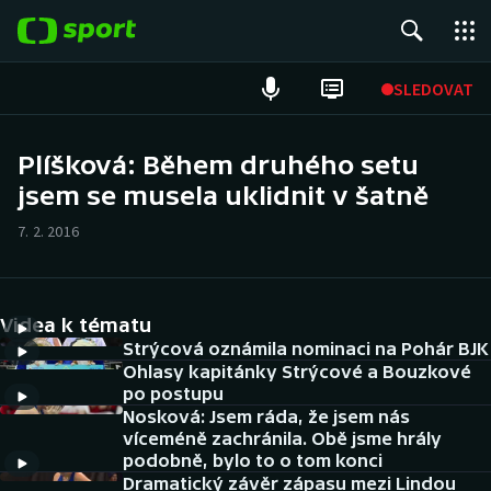
POPULÁRNÍ
SLEDOVAT
Fotbal
Plíšková: Během druhého setu
jsem se musela uklidnit v šatně
Hokej
7. 2. 2016
Tenis
Atletika
Videa k tématu
Cyklistika
Strýcová oznámila nominaci na Pohár BJK
Ohlasy kapitánky Strýcové a Bouzkové
po postupu
DALŠÍ SPORTY
Nosková: Jsem ráda, že jsem nás
víceméně zachránila. Obě jsme hrály
Americký fotbal
NEPŘEHLÉDNĚTE
podobně, bylo to o tom konci
Dramatický závěr zápasu mezi Lindou