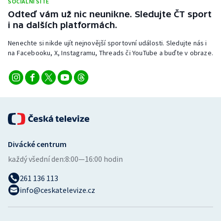
SOCIÁLNÍ SÍTĚ
Stolní tenis
Odteď vám už nic neunikne. Sledujte ČT sport
i na dalších platformách.
Triatlon
Nenechte si nikde ujít nejnovější sportovní události. Sledujte nás i
na Facebooku, X, Instagramu, Threads či YouTube a buďte v obraze.
Veslování
Vodní slalom
Volejbal
Ostatní
Divácké centrum
každý všední den:
8:00—16:00 hodin
261 136 113
info@ceskatelevize.cz