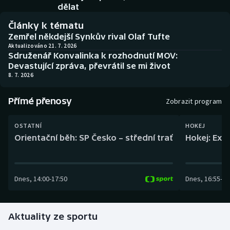
Baseball a softbal
Soutěže
dělat
Články k tématu
Basketbal
Historické návraty
Zemřel někdejší Synkův rival Olaf Tufte
Aktualizováno 21. 7. 2026
Sdruženář Konvalinka k rozhodnutí MOV:
Biatlon
Aplikace ČT sport
Devastující zpráva, převrátil se mi život
8. 7. 2026
Boby a skeleton
AZ kvíz
Přímé přenosy
Zobrazit program
Box
OSTATNÍ
HOKEJ
Curling
Orientační běh: SP Česko – střední trať
Hokej: Exh
Dostihy
Dnes
,
14:00
-
17:50
Dnes
,
16:55
-
19
Florbal
Futsal
Aktuality ze sportu
Golf