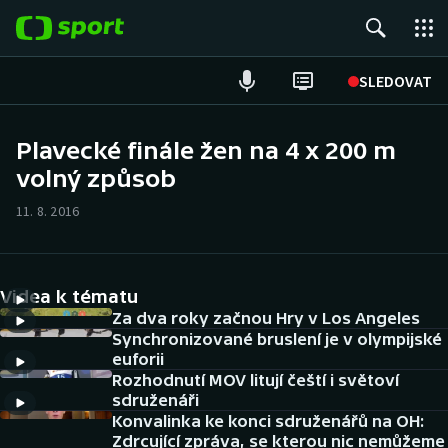
POPULÁRNÍ
SLEDOVAT
Fotbal
Plavecké finále žen na 4 x 200 m
volný způsob
Hokej
11. 8. 2016
Tenis
Atletika
Videa k tématu
Cyklistika
Za dva roky začnou Hry v Los Angeles
Synchronizované bruslení je v olympijské
euforii
DALŠÍ SPORTY
Rozhodnutí MOV litují čeští i světoví
sdruženáři
Americký fotbal
NEPŘEHLÉDNĚTE
Konvalinka ke konci sdruženářů na OH:
Zdrcující zpráva, se kterou nic nemůžeme