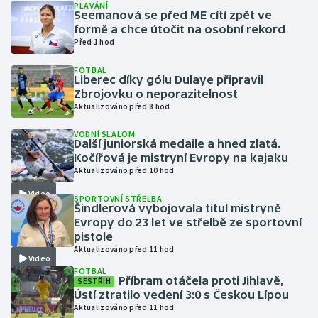
PLAVÁNÍ
Seemanová se před ME cítí zpět ve
formě a chce útočit na osobní rekord
Gymnastika
Před 1 hod
Házená
FOTBAL
Liberec díky gólu Dulaye připravil
Zbrojovku o neporazitelnost
Jezdectví
Aktualizováno před 8 hod
Judo
VODNÍ SLALOM
Další juniorská medaile a hned zlatá.
Kočířová je mistryní Evropy na kajaku
Krasobruslení
Aktualizováno před 10 hod
Video
SPORTOVNÍ STŘELBA
Lezení
Šindlerová vybojovala titul mistryně
Evropy do 23 let ve střelbě ze sportovní
Lyže a snowboard
pistole
Aktualizováno před 11 hod
Video
Moderní pětiboj
FOTBAL
Příbram otáčela proti Jihlavě,
SESTŘIH
Ústí ztratilo vedení 3:0 s Českou Lípou
Motorsport
Aktualizováno před 11 hod