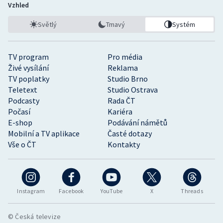
Vzhled
Světlý
Tmavý
Systém
TV program
Pro média
Živé vysílání
Reklama
TV poplatky
Studio Brno
Teletext
Studio Ostrava
Podcasty
Rada ČT
Počasí
Kariéra
E-shop
Podávání námětů
Mobilní a TV aplikace
Časté dotazy
Vše o ČT
Kontakty
Instagram
Facebook
YouTube
X
Threads
© Česká televize