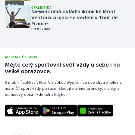
Video
CYKLISTIKA
Olympijské hry
Niewiadomá ovládla ikonické Mont
Ventoux a ujala se vedení v Tour de
Parasport
France
Před 12 hod
Plavání
Plážový volejbal
APLIKACE ČT SPORT
Mějte celý sportovní svět vždy u sebe i na
Ragby
velké obrazovce.
Rychlobruslení
S mobilní aplikací, HbbTV a apkou iVysílání ve své chytré televizi
máte ČT sport vždy po ruce. Sledujte přímé přenosy, články a
bonusový obsah kdekoli a kdykoli.
Rychlostní kanoistika
Short track
Sportovní střelba