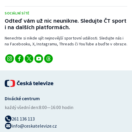
Stolní tenis
SOCIÁLNÍ SÍTĚ
Triatlon
Odteď vám už nic neunikne. Sledujte ČT sport
i na dalších platformách.
Veslování
Nenechte si nikde ujít nejnovější sportovní události. Sledujte nás i
na Facebooku, X, Instagramu, Threads či YouTube a buďte v obraze.
Vodní slalom
Volejbal
Ostatní
Divácké centrum
každý všední den:
8:00—16:00 hodin
261 136 113
info@ceskatelevize.cz