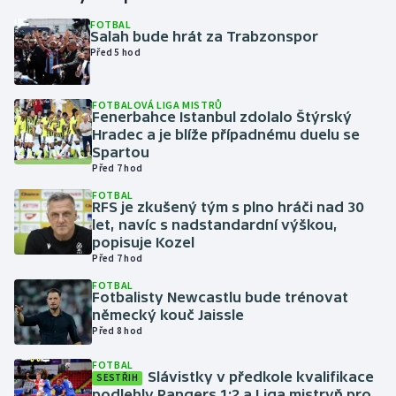
FOTBAL
Salah bude hrát za Trabzonspor
Gymnastika
Před 5 hod
Házená
FOTBALOVÁ LIGA MISTRŮ
Fenerbahce Istanbul zdolalo Štýrský
Jezdectví
Hradec a je blíže případnému duelu se
Spartou
Judo
Před 7 hod
FOTBAL
RFS je zkušený tým s plno hráči nad 30
Krasobruslení
let, navíc s nadstandardní výškou,
popisuje Kozel
Lezení
Před 7 hod
FOTBAL
Lyže a snowboard
Fotbalisty Newcastlu bude trénovat
německý kouč Jaissle
Před 8 hod
Moderní pětiboj
FOTBAL
Slávistky v předkole kvalifikace
Motorsport
SESTŘIH
podlehly Rangers 1:2 a Liga mistryň pro