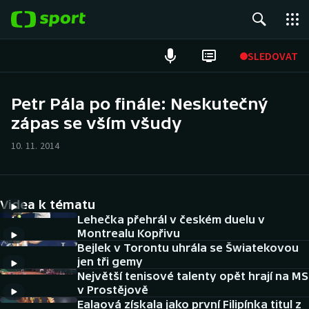
POPULÁRNÍ
SLEDOVAT
Fotbal
Petr Pála po finále: Neskutečný
zápas se vším všudy
Hokej
10. 11. 2014
Tenis
Atletika
Videa k tématu
Cyklistika
Lehečka přehrál v českém duelu v
Montrealu Kopřivu
Bejlek v Torontu uhrála se Šwiatekovou
DALŠÍ SPORTY
jen tři gemy
Největší tenisové talenty opět hrají na MS
Americký fotbal
NEPŘEHLÉDNĚTE
v Prostějově
Ealaová získala jako první Filipínka titul z