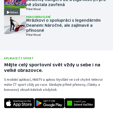
ně zůstala zavřená
Olympijské hry
Před 9 hod
Video
KRASOBRUSLENÍ
Parasport
Mrázkovi o spolupráci s legendárním
Deanem: Náročné, ale zajímavé a
přínosné
Plavání
Před 9 hod
Plážový volejbal
Ragby
APLIKACE ČT SPORT
Mějte celý sportovní svět vždy u sebe i na
Rychlobruslení
velké obrazovce.
S mobilní aplikací, HbbTV a apkou iVysílání ve své chytré televizi
Rychlostní kanoistika
máte ČT sport vždy po ruce. Sledujte přímé přenosy, články a
bonusový obsah kdekoli a kdykoli.
Short track
Sportovní střelba