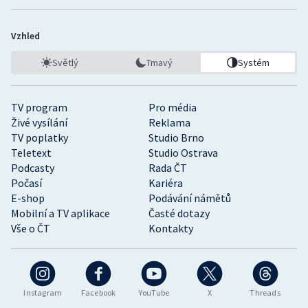
Vzhled
Světlý
Tmavý
Systém
TV program
Pro média
Živé vysílání
Reklama
TV poplatky
Studio Brno
Teletext
Studio Ostrava
Podcasty
Rada ČT
Počasí
Kariéra
E-shop
Podávání námětů
Mobilní a TV aplikace
Časté dotazy
Vše o ČT
Kontakty
Instagram
Facebook
YouTube
X
Threads