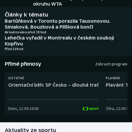
Baseball a softbal
Soutěže
okruhu WTA
Články k tématu
Basketbal
Historické návraty
Bartůňková v Torontu porazila Tausonovou.
Siniaková, Bouzková a Plíšková končí
Biatlon
Aplikace ČT sport
Aktualizováno před 19 hod
Lehečka vyřadil v Montrealu v českém souboji
Kopřivu
Boby a skeleton
AZ kvíz
Před 20 hod
Box
Přímé přenosy
Zobrazit program
Curling
OSTATNÍ
PLAVÁNÍ
Orientační běh: SP Česko – dlouhá trať
Plavání: TK
Dostihy
Florbal
Dnes
,
11:50
-
16:00
Zítra
,
12:30
-
13:
Futsal
Aktuality ze sportu
Golf