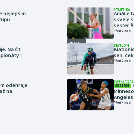
ATLETIKA
e nejlepším
Amálie 
 Cupu
skvěle s
sester 
Před 2 hod
Video
BIATLON
je. Na ČT
Biatlonis
pionáty i
sen, ček
Před 2 hod
BASKETBAL
ům odehraje
SESTŘIH
až na
Minneso
Angeles 
Před 4 hod