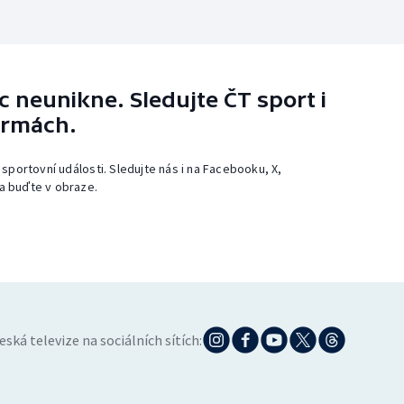
 neunikne. Sledujte ČT sport i
ormách.
 sportovní události. Sledujte nás i na Facebooku, X,
a buďte v obraze.
eská televize na sociálních sítích: