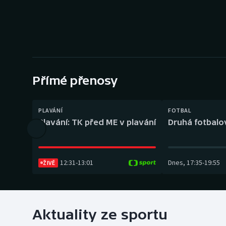
Curling
Dostihy
Florbal
Futsal
Přímé přenosy
Golf
PLAVÁNÍ
FOTBAL
Plavání: TK před ME v plavání
Druhá fotbalov
Gymnastika
12:31
-
13:01
Dnes
,
17:35
-
19:55
ŽIVĚ
Aktuality ze sportu