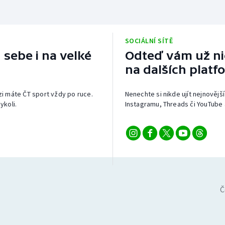
SOCIÁLNÍ SÍTĚ
 sebe i na velké
Odteď vám už nic
na dalších platf
izi máte ČT sport vždy po ruce.
Nenechte si nikde ujít nejnovější
ykoli.
Instagramu, Threads či YouTube 
Č