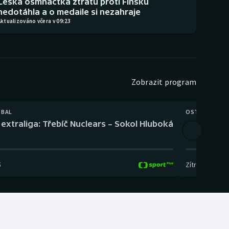
Česká osmnáctka ztrátu proti Finsku
nedotáhla a o medaile si nezahraje
ktualizováno včera v 09:23
Zobrazit program
TBAL
OSTATNÍ
extraliga: Třebíč Nuclears – Sokol Hluboká
Orientační
5
Zítra
,
14:00
-
17