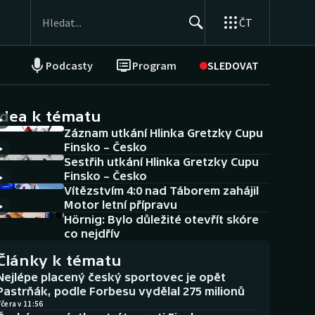
ČT
Podcasty
Program
SLEDOVAT
NEPŘEHLÉDNĚTE
Soutěže
idea k tématu
Záznam utkání Hlinka Gretzky Cupu
Historické návraty
Finsko – Česko
Sestřih utkání Hlinka Gretzky Cupu
Aplikace ČT sport
Finsko – Česko
Vítězstvím 4:0 nad Táborem zahájil
AZ kvíz
Motor letní přípravu
Hörnig: Bylo důležité otevřít skóre
co nejdřív
Články k tématu
Nejlépe placený český sportovec je opět
Pastrňák, podle Forbesu vydělal 275 milionů
čera v 11:56