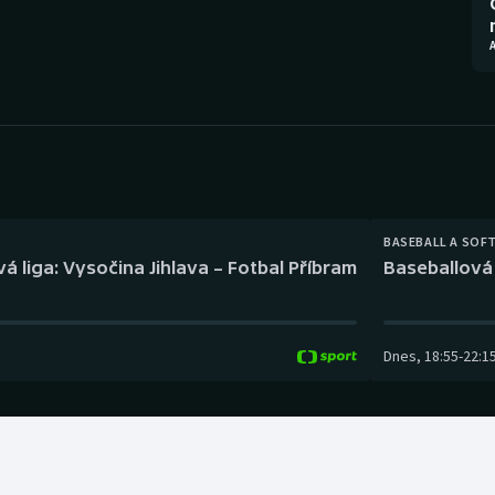
Moderní pětiboj
Triatlon
A
Motorsport
Veslování
Olympijské hry
Vodní slalom
Parasport
Volejbal
Plavání
Ostatní
BASEBALL A SOF
á liga: Vysočina Jihlava – Fotbal Příbram
Baseballová 
Plážový volejbal
Dnes
,
18:55
-
22:1