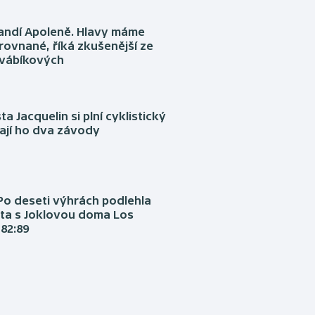
fandí Apoleně. Hlavy máme
rovnané, říká zkušenější ze
Švábíkových
ta Jacquelin si plní cyklistický
ají ho dva závody
Po deseti výhrách podlehla
ta s Joklovou doma Los
82:89