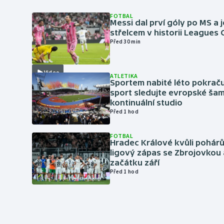
FOTBAL
Messi dal prví góly po MS a j
střelcem v historii Leagues
Před 30 min
Video
ATLETIKA
Sportem nabité léto pokraču
sport sledujte evropské šam
kontinuální studio
Před 1 hod
FOTBAL
Hradec Králové kvůli pohár
ligový zápas se Zbrojovkou 
začátku září
Před 1 hod