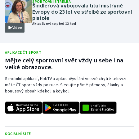
SPORTOVNÍ STŘELBA
Šindlerová vybojovala titul mistryně
Olympijské hry
Evropy do 23 let ve střelbě ze sportovní
pistole
Parasport
Aktualizováno před 12 hod
Video
Plavání
APLIKACE ČT SPORT
Plážový volejbal
Mějte celý sportovní svět vždy u sebe i na
velké obrazovce.
Ragby
S mobilní aplikací, HbbTV a apkou iVysílání ve své chytré televizi
Rychlobruslení
máte ČT sport vždy po ruce. Sledujte přímé přenosy, články a
bonusový obsah kdekoli a kdykoli.
Rychlostní kanoistika
Short track
Sportovní střelba
SOCIÁLNÍ SÍTĚ