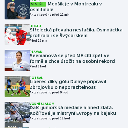
Menšík je v Montrealu v
SESTŘIH
osmifinále
Gymnastika
Aktualizováno před 22 min
HOKEJ
Házená
Střelecká převaha nestačila. Osmnáctka
prohrála i se Švýcarskem
Jezdectví
Před 29 min
PLAVÁNÍ
Judo
Seemanová se před ME cítí zpět ve
formě a chce útočit na osobní rekord
Před 3 hod
Krasobruslení
FOTBAL
Lezení
Liberec díky gólu Dulaye připravil
Zbrojovku o neporazitelnost
Aktualizováno před 9 hod
Lyže a snowboard
VODNÍ SLALOM
Další juniorská medaile a hned zlatá.
Moderní pětiboj
Kočířová je mistryní Evropy na kajaku
Aktualizováno před 12 hod
Motorsport
Video