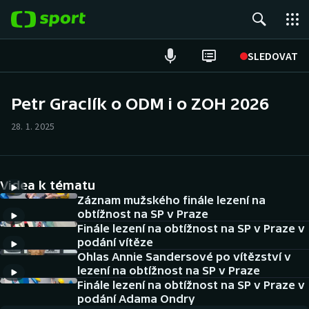
POPULÁRNÍ
SLEDOVAT
Fotbal
Petr Graclík o ODM i o ZOH 2026
Hokej
28. 1. 2025
Tenis
Videa k tématu
Atletika
Záznam mužského finále lezení na
obtížnost na SP v Praze
Cyklistika
Finále lezení na obtížnost na SP v Praze v
podání vítěze
DALŠÍ SPORTY
Ohlas Annie Sandersové po vítězství v
lezení na obtížnost na SP v Praze
Americký fotbal
Finále lezení na obtížnost na SP v Praze v
NEPŘEHLÉDNĚTE
podání Adama Ondry