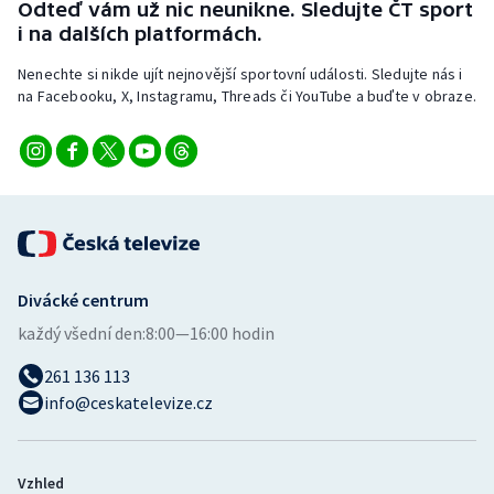
Odteď vám už nic neunikne. Sledujte ČT sport
Stolní tenis
i na dalších platformách.
Triatlon
Nenechte si nikde ujít nejnovější sportovní události. Sledujte nás i
na Facebooku, X, Instagramu, Threads či YouTube a buďte v obraze.
Veslování
Vodní slalom
Volejbal
Ostatní
Divácké centrum
každý všední den:
8:00—16:00 hodin
261 136 113
info@ceskatelevize.cz
Vzhled