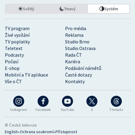
Světlý
Tmavý
Systém
TV program
Pro média
Živé vysílání
Reklama
TV poplatky
Studio Brno
Teletext
Studio Ostrava
Podcasty
Rada ČT
Počasí
Kariéra
E-shop
Podávání námětů
Mobilní a TV aplikace
Časté dotazy
Vše o ČT
Kontakty
Instagram
Facebook
YouTube
X
Threads
© Česká televize
•
•
English
Ochrana soukromí
Přístupnost