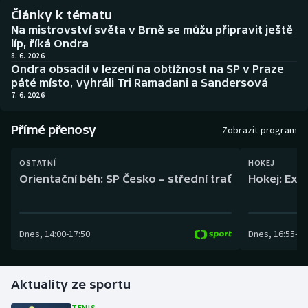
Baseball a softbal
Soutěže
Články k tématu
Na mistrovství světa v Brně se můžu připravit ještě
Basketbal
Historické návraty
líp, říká Ondra
8. 6. 2026
Ondra obsadil v lezení na obtížnost na SP v Praze
Biatlon
Aplikace ČT sport
páté místo, vyhráli Tri Ramadani a Sandersová
7. 6. 2026
Boby a skeleton
AZ kvíz
Přímé přenosy
Zobrazit program
Box
OSTATNÍ
HOKEJ
Curling
Orientační běh: SP Česko – střední trať
Hokej: Exh
Dostihy
Dnes
,
14:00
-
17:50
Dnes
,
16:55
-
19
Florbal
Futsal
Aktuality ze sportu
Golf
TENIS