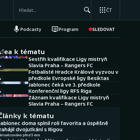
ČT
Podcasty
Program
SLEDOVAT
NEPŘEHLÉDNĚTE
Soutěže
idea k tématu
Sestřih kvalifikace Ligy mistryň
Historické návraty
Slavia Praha – Rangers FC
Fotbalisté Hradce Králové vyzvou v
Aplikace ČT sport
předkole Evropské ligy Besiktas
Jablonec čeká ve 3. předkole
AZ kvíz
Konferenční ligy RFS Riga
Záznam kvalifikace Ligy mistryň
Slavia Praha – Rangers FC
Články k tématu
Jablonec doma splnil roli favorita a úspěšně
zahájil dvojutkání s Rigou
Aktualizováno před 5 min