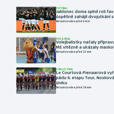
FOTBAL
Jablonec doma splnil roli fav
úspěšně zahájil dvojutkání 
Aktualizováno před 5 min
VOLEJBAL
Volejbalistky načaly přípra
ME vítězně a ukázaly masko
Aktualizováno před 21 min
CYKLISTIKA
Le Courtová-Pienaarová vyh
pádu 6. etapu Tour, Nosková
úniku
Aktualizováno před 24 min