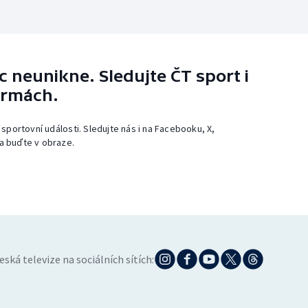
 neunikne. Sledujte ČT sport i
ormách.
 sportovní události. Sledujte nás i na Facebooku, X,
a buďte v obraze.
eská televize na sociálních sítích: