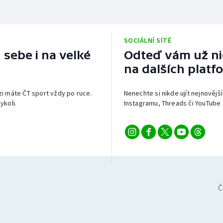
SOCIÁLNÍ SÍTĚ
 sebe i na velké
Odteď vám už nic
na dalších platf
izi máte ČT sport vždy po ruce.
Nenechte si nikde ujít nejnovější
ykoli.
Instagramu, Threads či YouTube 
Č