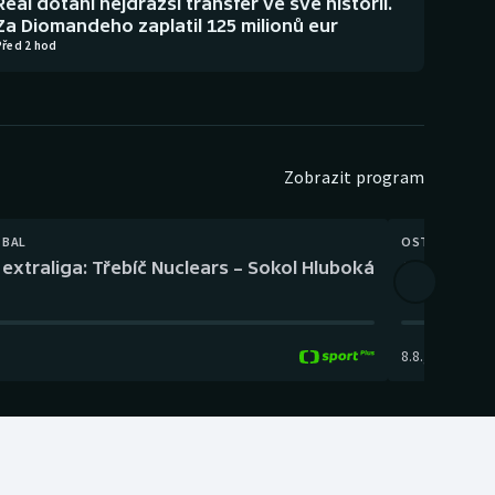
Real dotáhl nejdražší transfer ve své historii.
Za Diomandeho zaplatil 125 milionů eur
Před 2 hod
Zobrazit program
TBAL
OSTATNÍ
extraliga: Třebíč Nuclears – Sokol Hluboká
Orientační
8.8.
,
14:00
-
17: