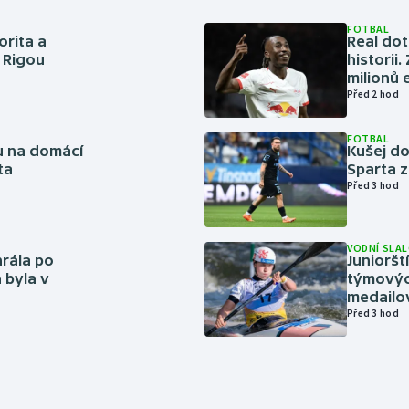
FOTBAL
orita a
Real dot
s Rigou
historii
milionů 
Před 2 hod
FOTBAL
vu na domácí
Kušej do
ta
Sparta z
Před 3 hod
VODNÍ SLA
rála po
Junioršt
 byla v
týmovýc
medailo
Před 3 hod