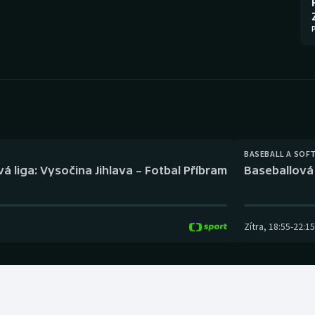
Moderní pětiboj
Triatlon
Motorsport
Veslování
Olympijské hry
Vodní slalom
Parasport
Volejbal
Plavání
Ostatní
BASEBALL A SOF
á liga: Vysočina Jihlava – Fotbal Příbram
Baseballová 
Plážový volejbal
Zítra
,
18:55
-
22:15