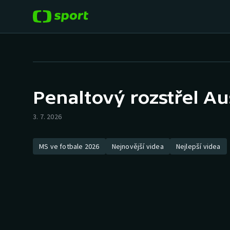
POPULÁRNÍ
DALŠÍ SPORTY
Fotbal
Americký fotbal
Penaltový rozstřel Au
Hokej
Baseball a softbal
3. 7. 2026
Tenis
Basketbal
MS ve fotbale 2026
Nejnovější videa
Nejlepší videa
Atletika
Biatlon
Cyklistika
Boby a skeleton
Box