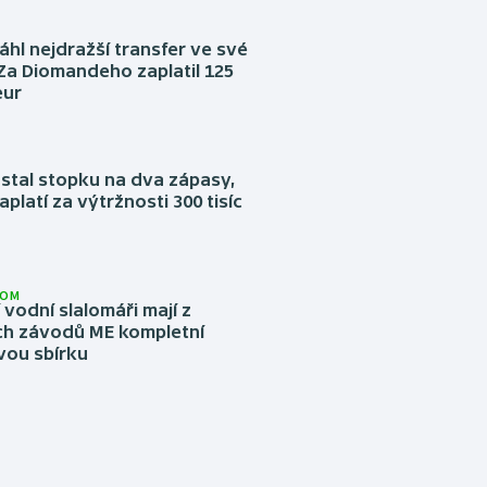
áhl nejdražší transfer ve své
. Za Diomandeho zaplatil 125
eur
stal stopku na dva zápasy,
aplatí za výtržnosti 300 tisíc
LOM
í vodní slalomáři mají z
h závodů ME kompletní
vou sbírku