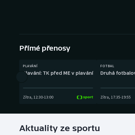
Curling
Dostihy
Florbal
Futsal
Přímé přenosy
Golf
PLAVÁNÍ
FOTBAL
Plavání: TK před ME v plavání
Druhá fotbalov
Gymnastika
Zítra
,
12:30
-
13:00
Zítra
,
17:35
-
19:55
Aktuality ze sportu