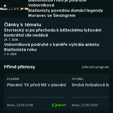
Biatlonistou roku je podruhé
Baseball a softbal
Soutěže
Voborníková
Biatlonisty povedou domácí legendy
Basketbal
Historické návraty
Moravec se Šlesingrem
Články k tématu
Biatlon
Aplikace ČT sport
Štvrtecký si po přechodu k běžeckému lyžování
konkrétní cíle nedává
Boby a skeleton
AZ kvíz
28. 7. 2026
Voborníková podruhé v kariéře vyhrála anketu
Biatlonista roku
Box
1. 6. 2026
Curling
Přímé přenosy
Zobrazit program
Dostihy
PLAVÁNÍ
FOTBAL
Plavání: TK před ME v plavání
Druhá fotbalová liga
Florbal
Futsal
Dnes
,
12:30
-
13:00
Dnes
,
17:35
-
19:55
Golf