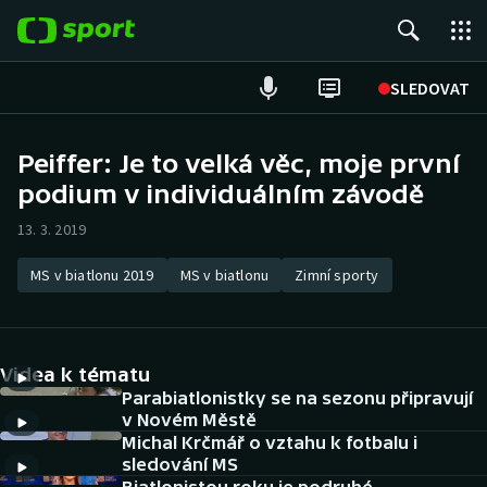
POPULÁRNÍ
SLEDOVAT
Fotbal
Peiffer: Je to velká věc, moje první
podium v individuálním závodě
Hokej
13. 3. 2019
Tenis
MS v biatlonu 2019
MS v biatlonu
Zimní sporty
Atletika
Cyklistika
Videa k tématu
DALŠÍ SPORTY
Parabiatlonistky se na sezonu připravují
v Novém Městě
Michal Krčmář o vztahu k fotbalu i
Americký fotbal
NEPŘEHLÉDNĚTE
sledování MS