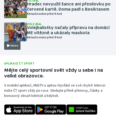
FOTBAL
Hradec nevyužil šance ani přesilovku po
Olympijské hry
červené kartě. Doma padl s Besiktasem
Aktualizováno před 8 hod
Parasport
VOLEJBAL
Volejbalistky načaly přípravu na domácí
Plavání
ME vítězně a ukázaly maskota
Aktualizováno před 9 hod
Plážový volejbal
Video
Ragby
APLIKACE ČT SPORT
Rychlobruslení
Mějte celý sportovní svět vždy u sebe i na
velké obrazovce.
Rychlostní kanoistika
S mobilní aplikací, HbbTV a apkou iVysílání ve své chytré televizi
máte ČT sport vždy po ruce. Sledujte přímé přenosy, články a
Short track
bonusový obsah kdekoli a kdykoli.
Sportovní střelba