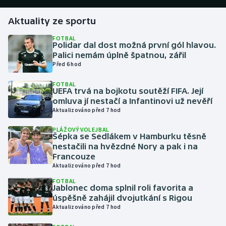
Aktuality ze sportu
Gymnastika
FOTBAL
Polidar dal dost možná první gól hlavou.
Házená
Palici nemám úplně špatnou, zářil
Před 6 hod
Jezdectví
FOTBAL
UEFA trvá na bojkotu soutěží FIFA. Její
Judo
omluva jí nestačí a Infantinovi už nevěří
Aktualizováno před 7 hod
Krasobruslení
PLÁŽOVÝ VOLEJBAL
Šépka se Sedlákem v Hamburku těsně
Lezení
nestačili na hvězdné Nory a pak i na
Francouze
Aktualizováno před 7 hod
Lyže a snowboard
FOTBAL
Jablonec doma splnil roli favorita a
Moderní pětiboj
úspěšně zahájil dvojutkání s Rigou
Aktualizováno před 7 hod
Motorsport