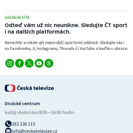
Stolní tenis
SOCIÁLNÍ SÍTĚ
Triatlon
Odteď vám už nic neunikne. Sledujte ČT sport
i na dalších platformách.
Veslování
Nenechte si nikde ujít nejnovější sportovní události. Sledujte nás i
Vodní slalom
na Facebooku, X, Instagramu, Threads či YouTube a buďte v obraze.
Volejbal
Ostatní
Divácké centrum
každý všední den:
8:00—16:00 hodin
261 136 113
info@ceskatelevize.cz