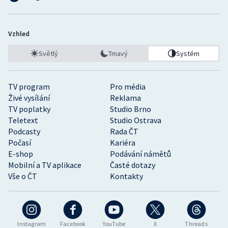
Vzhled
Světlý
Tmavý
Systém
TV program
Pro média
Živé vysílání
Reklama
TV poplatky
Studio Brno
Teletext
Studio Ostrava
Podcasty
Rada ČT
Počasí
Kariéra
E-shop
Podávání námětů
Mobilní a TV aplikace
Časté dotazy
Vše o ČT
Kontakty
Instagram
Facebook
YouTube
X
Threads