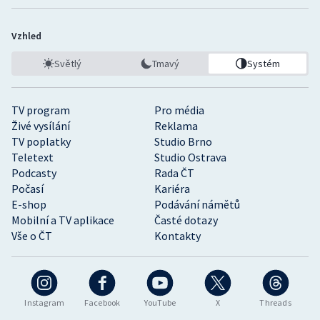
Vzhled
Světlý
Tmavý
Systém
TV program
Pro média
Živé vysílání
Reklama
TV poplatky
Studio Brno
Teletext
Studio Ostrava
Podcasty
Rada ČT
Počasí
Kariéra
E-shop
Podávání námětů
Mobilní a TV aplikace
Časté dotazy
Vše o ČT
Kontakty
Instagram
Facebook
YouTube
X
Threads