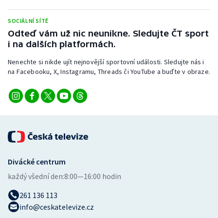
Stolní tenis
SOCIÁLNÍ SÍTĚ
Triatlon
Odteď vám už nic neunikne. Sledujte ČT sport
i na dalších platformách.
Veslování
Nenechte si nikde ujít nejnovější sportovní události. Sledujte nás i
na Facebooku, X, Instagramu, Threads či YouTube a buďte v obraze.
Vodní slalom
Volejbal
Ostatní
Divácké centrum
každý všední den:
8:00—16:00 hodin
261 136 113
info@ceskatelevize.cz