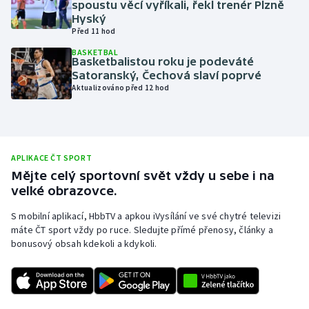
spoustu věcí vyříkali, řekl trenér Plzně
Hyský
Olympijské hry
Před 11 hod
Parasport
BASKETBAL
Basketbalistou roku je podeváté
Satoranský, Čechová slaví poprvé
Plavání
Aktualizováno před 12 hod
Plážový volejbal
Ragby
APLIKACE ČT SPORT
Mějte celý sportovní svět vždy u sebe i na
Rychlobruslení
velké obrazovce.
S mobilní aplikací, HbbTV a apkou iVysílání ve své chytré televizi
Rychlostní kanoistika
máte ČT sport vždy po ruce. Sledujte přímé přenosy, články a
bonusový obsah kdekoli a kdykoli.
Short track
Sportovní střelba