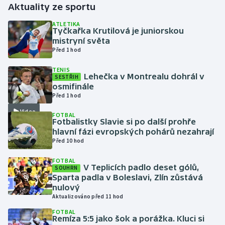
Aktuality ze sportu
Gymnastika
ATLETIKA
Tyčkařka Krutilová je juniorskou
mistryní světa
Házená
Před 1 hod
TENIS
Jezdectví
Lehečka v Montrealu dohrál v
SESTŘIH
osmifinále
Judo
Před 1 hod
Video
FOTBAL
Krasobruslení
Fotbalistky Slavie si po další prohře
hlavní fázi evropských pohárů nezahrají
Před 10 hod
Lezení
FOTBAL
Lyže a snowboard
V Teplicích padlo deset gólů,
SOUHRN
Sparta padla v Boleslavi, Zlín zůstává
nulový
Moderní pětiboj
Aktualizováno před 11 hod
FOTBAL
Motorsport
Remíza 5:5 jako šok a porážka. Kluci si