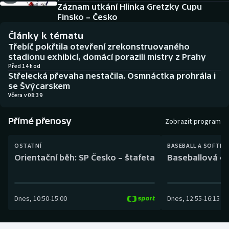
Baseball a softbal
Soutěže
Záznam utkání Hlinka Gretzky Cupu
Finsko – Česko
Basketbal
Historické návraty
Články k tématu
Třebíč pokřtila otevření zrekonstruovaného
Biatlon
Aplikace ČT sport
stadionu exhibicí, domácí porazili mistry z Prahy
Před 14 hod
Střelecká převaha nestačila. Osmnáctka prohrála i
Boby a skeleton
AZ kvíz
se Švýcarskem
Včera v 08:39
Box
Přímé přenosy
Zobrazit program
Curling
OSTATNÍ
BASEBALL A SOFTBA
Dostihy
Orientační běh: SP Česko – štafeta
Baseballová ex
Florbal
Dnes
,
10:50
-
15:00
Dnes
,
12:55
-
16:15
Futsal
Golf