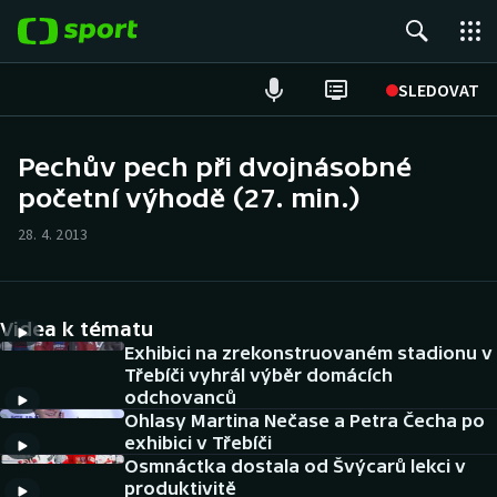
POPULÁRNÍ
SLEDOVAT
Fotbal
Pechův pech při dvojnásobné
početní výhodě (27. min.)
Hokej
28. 4. 2013
Tenis
Atletika
Videa k tématu
Cyklistika
Exhibici na zrekonstruovaném stadionu v
Třebíči vyhrál výběr domácích
odchovanců
DALŠÍ SPORTY
Ohlasy Martina Nečase a Petra Čecha po
exhibici v Třebíči
Americký fotbal
NEPŘEHLÉDNĚTE
Osmnáctka dostala od Švýcarů lekci v
produktivitě