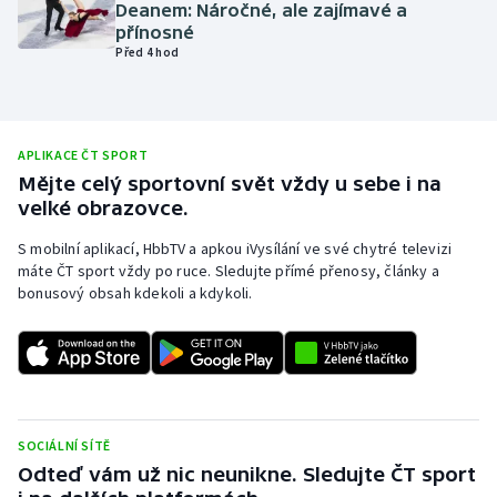
Deanem: Náročné, ale zajímavé a
Olympijské hry
přínosné
Před 4 hod
Parasport
Plavání
APLIKACE ČT SPORT
Mějte celý sportovní svět vždy u sebe i na
Plážový volejbal
velké obrazovce.
Ragby
S mobilní aplikací, HbbTV a apkou iVysílání ve své chytré televizi
máte ČT sport vždy po ruce. Sledujte přímé přenosy, články a
bonusový obsah kdekoli a kdykoli.
Rychlobruslení
Rychlostní kanoistika
Short track
SOCIÁLNÍ SÍTĚ
Sportovní střelba
Odteď vám už nic neunikne. Sledujte ČT sport