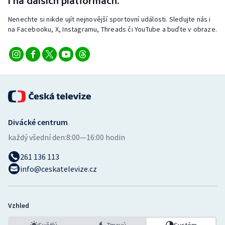
i na dalších platformách.
Stolní tenis
Nenechte si nikde ujít nejnovější sportovní události. Sledujte nás i
na Facebooku, X, Instagramu, Threads či YouTube a buďte v obraze.
Triatlon
Veslování
Vodní slalom
Volejbal
Divácké centrum
Ostatní
každý všední den:
8:00—16:00 hodin
261 136 113
info@ceskatelevize.cz
Vzhled