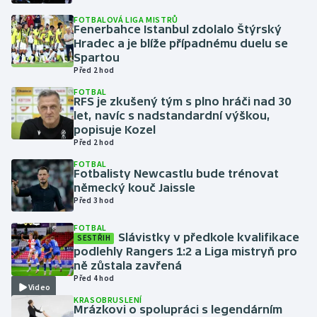
FOTBALOVÁ LIGA MISTRŮ
Fenerbahce Istanbul zdolalo Štýrský
Gymnastika
Hradec a je blíže případnému duelu se
Spartou
Házená
Před 2 hod
FOTBAL
Jezdectví
RFS je zkušený tým s plno hráči nad 30
let, navíc s nadstandardní výškou,
popisuje Kozel
Judo
Před 2 hod
FOTBAL
Krasobruslení
Fotbalisty Newcastlu bude trénovat
německý kouč Jaissle
Před 3 hod
Lezení
FOTBAL
Lyže a snowboard
Slávistky v předkole kvalifikace
SESTŘIH
podlehly Rangers 1:2 a Liga mistryň pro
ně zůstala zavřená
Moderní pětiboj
Před 4 hod
Video
KRASOBRUSLENÍ
Motorsport
Mrázkovi o spolupráci s legendárním