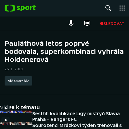
POPULÁRNÍ
SLEDOVAT
Fotbal
Pauláthová letos poprvé
bodovala, superkombinaci vyhrála
Hokej
Holdenerová
Tenis
26. 1. 2018
Atletika
Videoarchiv
Cyklistika
DALŠÍ SPORTY
Videa k tématu
Sestřih kvalifikace Ligy mistryň Slavia
Americký fotbal
NEPŘEHLÉDNĚTE
Praha – Rangers FC
Sourozenci Mrázkovi týden trénovali s