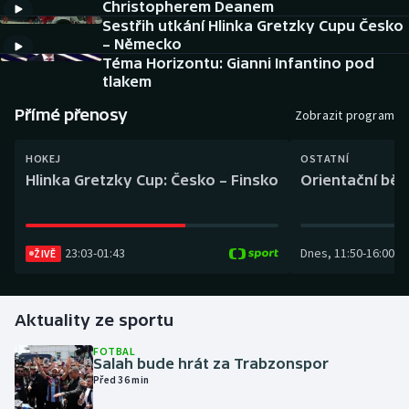
Christopherem Deanem
Baseball a softbal
Soutěže
Sestřih utkání Hlinka Gretzky Cupu Česko
– Německo
Basketbal
Historické návraty
Téma Horizontu: Gianni Infantino pod
tlakem
Biatlon
Aplikace ČT sport
Přímé přenosy
Zobrazit program
Boby a skeleton
AZ kvíz
HOKEJ
OSTATNÍ
Hlinka Gretzky Cup: Česko – Finsko
Orientační běh
Box
Curling
23:03
-
01:43
Dnes
,
11:50
-
16:00
ŽIVĚ
Dostihy
Aktuality ze sportu
Florbal
FOTBAL
Futsal
Salah bude hrát za Trabzonspor
Před 36 min
Golf