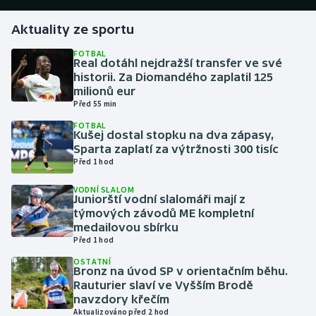
Aktuality ze sportu
Gymnastika
FOTBAL
Real dotáhl nejdražší transfer ve své
Házená
historii. Za Diomandého zaplatil 125
milionů eur
Jezdectví
Před 55 min
FOTBAL
Judo
Kušej dostal stopku na dva zápasy,
Sparta zaplatí za výtržnosti 300 tisíc
Před 1 hod
Krasobruslení
VODNÍ SLALOM
Juniorští vodní slalomáři mají z
Lezení
týmových závodů ME kompletní
medailovou sbírku
Lyže a snowboard
Před 1 hod
OSTATNÍ
Moderní pětiboj
Bronz na úvod SP v orientačním běhu.
Rauturier slaví ve Vyšším Brodě
navzdory křečím
Motorsport
Aktualizováno před 2 hod