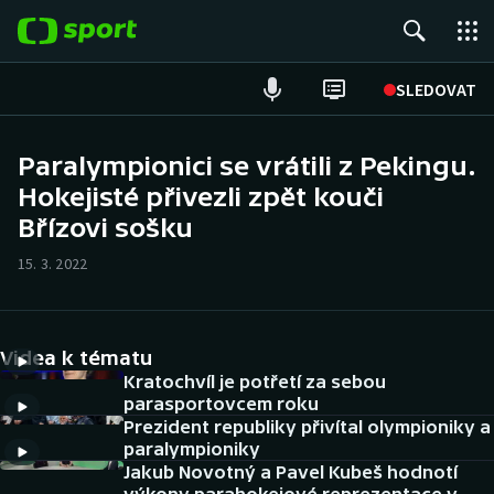
POPULÁRNÍ
SLEDOVAT
Fotbal
Paralympionici se vrátili z Pekingu.
Hokejisté přivezli zpět kouči
Hokej
Břízovi sošku
Tenis
15. 3. 2022
Atletika
Cyklistika
Videa k tématu
Kratochvíl je potřetí za sebou
DALŠÍ SPORTY
parasportovcem roku
Prezident republiky přivítal olympioniky a
paralympioniky
Americký fotbal
NEPŘEHLÉDNĚTE
Jakub Novotný a Pavel Kubeš hodnotí