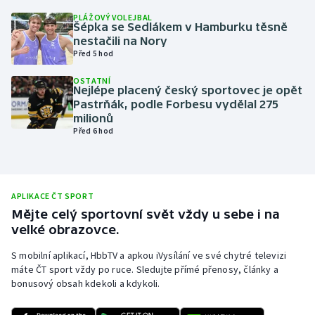
PLÁŽOVÝ VOLEJBAL
Olympijské hry
Šépka se Sedlákem v Hamburku těsně
nestačili na Nory
Parasport
Před 5 hod
OSTATNÍ
Plavání
Nejlépe placený český sportovec je opět
Pastrňák, podle Forbesu vydělal 275
milionů
Plážový volejbal
Před 6 hod
Ragby
Rychlobruslení
APLIKACE ČT SPORT
Mějte celý sportovní svět vždy u sebe i na
Rychlostní kanoistika
velké obrazovce.
S mobilní aplikací, HbbTV a apkou iVysílání ve své chytré televizi
Short track
máte ČT sport vždy po ruce. Sledujte přímé přenosy, články a
bonusový obsah kdekoli a kdykoli.
Sportovní střelba