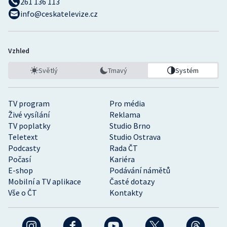
261 136 113
info@ceskatelevize.cz
Vzhled
Světlý
Tmavý
Systém
TV program
Pro média
Živé vysílání
Reklama
TV poplatky
Studio Brno
Teletext
Studio Ostrava
Podcasty
Rada ČT
Počasí
Kariéra
E-shop
Podávání námětů
Mobilní a TV aplikace
Časté dotazy
Vše o ČT
Kontakty