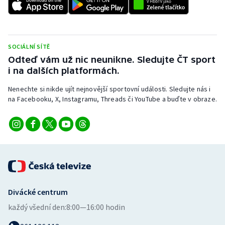
Stolní tenis
Triatlon
SOCIÁLNÍ SÍTĚ
Veslování
Odteď vám už nic neunikne. Sledujte ČT sport
i na dalších platformách.
Vodní slalom
Nenechte si nikde ujít nejnovější sportovní události. Sledujte nás i
na Facebooku, X, Instagramu, Threads či YouTube a buďte v obraze.
Volejbal
Ostatní
Divácké centrum
každý všední den:
8:00—16:00 hodin