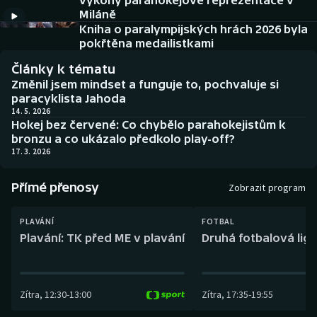
výkony parahokejové reprezentace v
Baseball a softbal
Soutěže
Miláně
Kniha o paralympijských hrách 2026 byla
Basketbal
Historické návraty
pokřtěna medailistkami
Články k tématu
Biatlon
Aplikace ČT sport
Změnil jsem mindset a funguje to, pochvaluje si
paracyklista Jahoda
Boby a skeleton
AZ kvíz
14. 5. 2026
Hokej bez červené: Co chybělo parahokejistům k
bronzu a co ukázalo předkolo play-off?
Box
17. 3. 2026
Curling
Přímé přenosy
Zobrazit program
Dostihy
PLAVÁNÍ
FOTBAL
Plavání: TK před ME v plavání
Druhá fotbalová liga
Florbal
Futsal
Zítra
,
12:30
-
13:00
Zítra
,
17:35
-
19:55
Golf