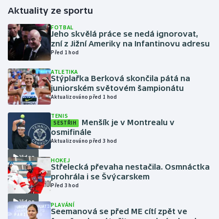
Aktuality ze sportu
Gymnastika
FOTBAL
Jeho skvělá práce se nedá ignorovat,
zní z Jižní Ameriky na Infantinovu adresu
Házená
Před 1 hod
Jezdectví
ATLETIKA
Stýplařka Berková skončila pátá na
juniorském světovém šampionátu
Judo
Aktualizováno před 1 hod
Krasobruslení
TENIS
Menšík je v Montrealu v
SESTŘIH
osmifinále
Lezení
Aktualizováno před 3 hod
Video
HOKEJ
Lyže a snowboard
Střelecká převaha nestačila. Osmnáctka
prohrála i se Švýcarskem
Moderní pětiboj
Před 3 hod
Video
PLAVÁNÍ
Motorsport
Seemanová se před ME cítí zpět ve