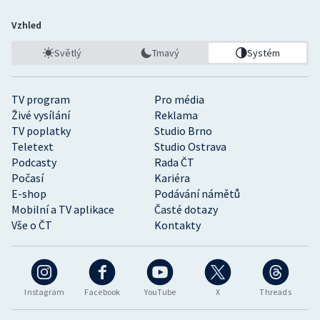
Vzhled
Světlý
Tmavý
Systém
TV program
Pro média
Živé vysílání
Reklama
TV poplatky
Studio Brno
Teletext
Studio Ostrava
Podcasty
Rada ČT
Počasí
Kariéra
E-shop
Podávání námětů
Mobilní a TV aplikace
Časté dotazy
Vše o ČT
Kontakty
Instagram
Facebook
YouTube
X
Threads