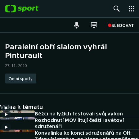
POPULÁRNÍ
SLEDOVAT
Fotbal
Paralelní obří slalom vyhrál
Pinturault
Hokej
27. 11. 2020
Tenis
Zimní sporty
Atletika
Cyklistika
Videa k tématu
DALŠÍ SPORTY
Běžci na lyžích testovali svůj výkon
Rozhodnutí MOV litují čeští i světoví
sdruženáři
Americký fotbal
NEPŘEHLÉDNĚTE
Konvalinka ke konci sdruženářů na OH: