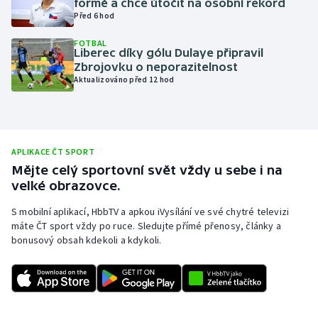
formě a chce útočit na osobní rekord
Před 6 hod
Olympijské hry
FOTBAL
Liberec díky gólu Dulaye připravil
Parasport
Zbrojovku o neporazitelnost
Aktualizováno před 12 hod
Plavání
Plážový volejbal
APLIKACE ČT SPORT
Ragby
Mějte celý sportovní svět vždy u sebe i na
velké obrazovce.
Rychlobruslení
S mobilní aplikací, HbbTV a apkou iVysílání ve své chytré televizi
Rychlostní kanoistika
máte ČT sport vždy po ruce. Sledujte přímé přenosy, články a
bonusový obsah kdekoli a kdykoli.
Short track
Sportovní střelba