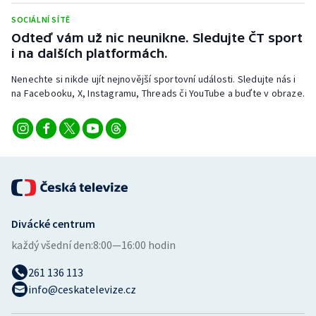
Stolní tenis
SOCIÁLNÍ SÍTĚ
Odteď vám už nic neunikne. Sledujte ČT sport
Triatlon
i na dalších platformách.
Veslování
Nenechte si nikde ujít nejnovější sportovní události. Sledujte nás i
na Facebooku, X, Instagramu, Threads či YouTube a buďte v obraze.
Vodní slalom
Volejbal
Ostatní
Divácké centrum
každý všední den:
8:00—16:00 hodin
261 136 113
info@ceskatelevize.cz