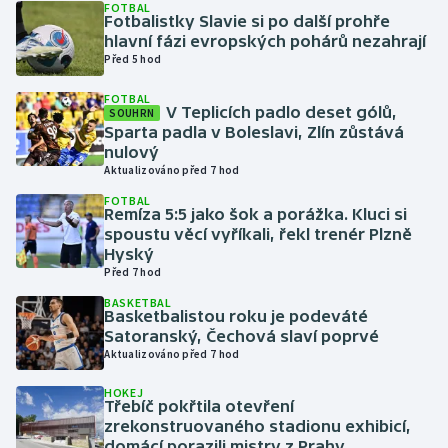
FOTBAL
Fotbalistky Slavie si po další prohře
hlavní fázi evropských pohárů nezahrají
Gymnastika
Před 5 hod
Házená
FOTBAL
V Teplicích padlo deset gólů,
SOUHRN
Sparta padla v Boleslavi, Zlín zůstává
Jezdectví
nulový
Aktualizováno před 7 hod
Judo
FOTBAL
Remíza 5:5 jako šok a porážka. Kluci si
spoustu věcí vyříkali, řekl trenér Plzně
Krasobruslení
Hyský
Před 7 hod
Lezení
BASKETBAL
Basketbalistou roku je podeváté
Lyže a snowboard
Satoranský, Čechová slaví poprvé
Aktualizováno před 7 hod
Moderní pětiboj
HOKEJ
Třebíč pokřtila otevření
zrekonstruovaného stadionu exhibicí,
Motorsport
domácí porazili mistry z Prahy