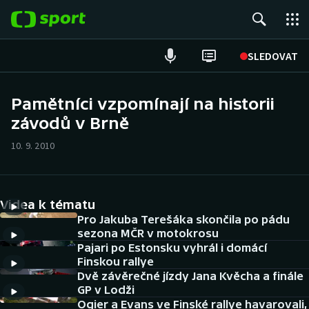
POPULÁRNÍ
SLEDOVAT
Fotbal
Pamětníci vzpomínají na historii
závodů v Brně
Hokej
10. 9. 2010
Tenis
Atletika
Videa k tématu
Cyklistika
Pro Jakuba Terešáka skončila po pádu
sezona MČR v motokrosu
Pajari po Estonsku vyhrál i domácí
DALŠÍ SPORTY
Finskou rallye
Dvě závěrečné jízdy Jana Kvěcha a finále
Americký fotbal
NEPŘEHLÉDNĚTE
GP v Lodži
Ogier a Evans ve Finské rallye havarovali,