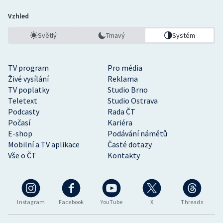
Vzhled
Světlý
Tmavý
Systém
TV program
Pro média
Živé vysílání
Reklama
TV poplatky
Studio Brno
Teletext
Studio Ostrava
Podcasty
Rada ČT
Počasí
Kariéra
E-shop
Podávání námětů
Mobilní a TV aplikace
Časté dotazy
Vše o ČT
Kontakty
Instagram
Facebook
YouTube
X
Threads