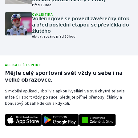
Před 10 hod
Olympijské hry
CYKLISTIKA
Volleringové se povedl závěrečný útok
Parasport
a před poslední etapou se převlékla do
žlutého
Aktualizováno před 10 hod
Plavání
Plážový volejbal
APLIKACE ČT SPORT
Ragby
Mějte celý sportovní svět vždy u sebe i na
velké obrazovce.
Rychlobruslení
S mobilní aplikací, HbbTV a apkou iVysílání ve své chytré televizi
máte ČT sport vždy po ruce. Sledujte přímé přenosy, články a
Rychlostní kanoistika
bonusový obsah kdekoli a kdykoli.
Short track
Sportovní střelba