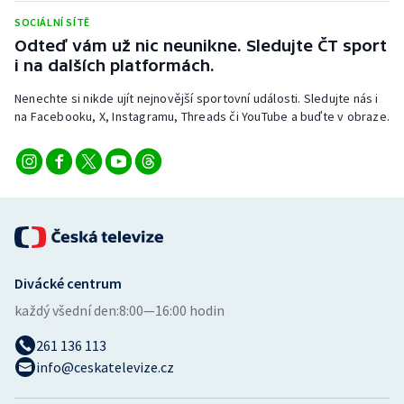
Stolní tenis
SOCIÁLNÍ SÍTĚ
Odteď vám už nic neunikne. Sledujte ČT sport
Triatlon
i na dalších platformách.
Veslování
Nenechte si nikde ujít nejnovější sportovní události. Sledujte nás i
na Facebooku, X, Instagramu, Threads či YouTube a buďte v obraze.
Vodní slalom
Volejbal
Ostatní
Divácké centrum
každý všední den:
8:00—16:00 hodin
261 136 113
info@ceskatelevize.cz