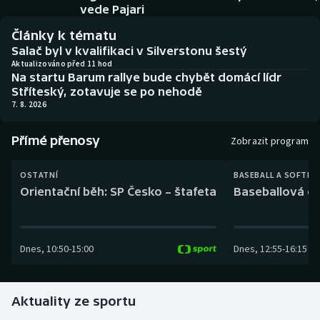
Baseball a softbal
Soutěže
vede Pajari
Články k tématu
Basketbal
Historické návraty
Salač byl v kvalifikaci v Silverstonu šestý
Aktualizováno před 11 hod
Na startu Barum rallye bude chybět domácí lídr
Biatlon
Aplikace ČT sport
Stříteský, zotavuje se po nehodě
7. 8. 2026
Boby a skeleton
AZ kvíz
Přímé přenosy
Zobrazit program
Box
OSTATNÍ
BASEBALL A SOFTBA
Curling
Orientační běh: SP Česko – štafeta
Baseballová ex
Dostihy
Dnes
,
10:50
-
15:00
Dnes
,
12:55
-
16:15
Florbal
Futsal
Aktuality ze sportu
Golf