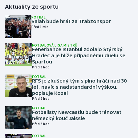
Aktuality ze sportu
Gymnastika
FOTBAL
Salah bude hrát za Trabzonspor
Před 1 min
Házená
Jezdectví
FOTBALOVÁ LIGA MISTRŮ
Fenerbahce Istanbul zdolalo Štýrský
Hradec a je blíže případnému duelu se
Judo
Spartou
Před 1 hod
Krasobruslení
FOTBAL
RFS je zkušený tým s plno hráči nad 30
let, navíc s nadstandardní výškou,
Lezení
popisuje Kozel
Před 1 hod
Lyže a snowboard
FOTBAL
Fotbalisty Newcastlu bude trénovat
Moderní pětiboj
německý kouč Jaissle
Před 3 hod
Motorsport
FOTBAL