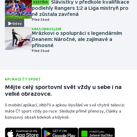
Slávistky v předkole kvalifikace
SESTŘIH
podlehly Rangers 1:2 a Liga mistryň pro
Olympijské hry
ně zůstala zavřená
Před 3 hod
Parasport
Video
KRASOBRUSLENÍ
Mrázkovi o spolupráci s legendárním
Plavání
Deanem: Náročné, ale zajímavé a
přínosné
Před 3 hod
Plážový volejbal
Ragby
APLIKACE ČT SPORT
Rychlobruslení
Mějte celý sportovní svět vždy u sebe i na
velké obrazovce.
Rychlostní kanoistika
S mobilní aplikací, HbbTV a apkou iVysílání ve své chytré televizi
máte ČT sport vždy po ruce. Sledujte přímé přenosy, články a
Short track
bonusový obsah kdekoli a kdykoli.
Sportovní střelba