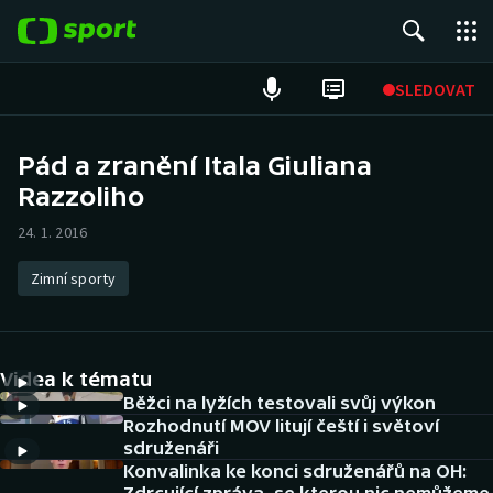
POPULÁRNÍ
SLEDOVAT
Fotbal
Pád a zranění Itala Giuliana
Razzoliho
Hokej
24. 1. 2016
Tenis
Zimní sporty
Atletika
Cyklistika
Videa k tématu
DALŠÍ SPORTY
Běžci na lyžích testovali svůj výkon
Rozhodnutí MOV litují čeští i světoví
sdruženáři
Americký fotbal
NEPŘEHLÉDNĚTE
Konvalinka ke konci sdruženářů na OH: