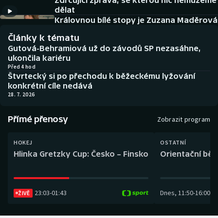
Zdrcující zpráva, se kterou nic nemůžeme
Baseball a softbal
Soutěže
dělat
Královnou bílé stopy je Zuzana Maděrová
Basketbal
Historické návraty
Články k tématu
Gutová-Behramiová už do závodů SP nezasáhne,
Biatlon
Aplikace ČT sport
ukončila kariéru
Před 4 hod
Štvrtecký si po přechodu k běžeckému lyžování
Boby a skeleton
AZ kvíz
konkrétní cíle nedává
28. 7. 2026
Box
Přímé přenosy
Zobrazit program
Curling
HOKEJ
OSTATNÍ
Dostihy
Hlinka Gretzky Cup: Česko – Finsko
Orientační běh
Florbal
23:03
-
01:43
Dnes
,
11:50
-
16:00
Futsal
ŽIVĚ
Golf