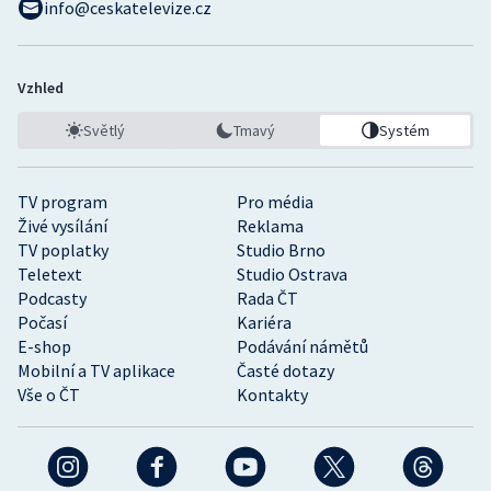
info@ceskatelevize.cz
Vzhled
Světlý
Tmavý
Systém
TV program
Pro média
Živé vysílání
Reklama
TV poplatky
Studio Brno
Teletext
Studio Ostrava
Podcasty
Rada ČT
Počasí
Kariéra
E-shop
Podávání námětů
Mobilní a TV aplikace
Časté dotazy
Vše o ČT
Kontakty