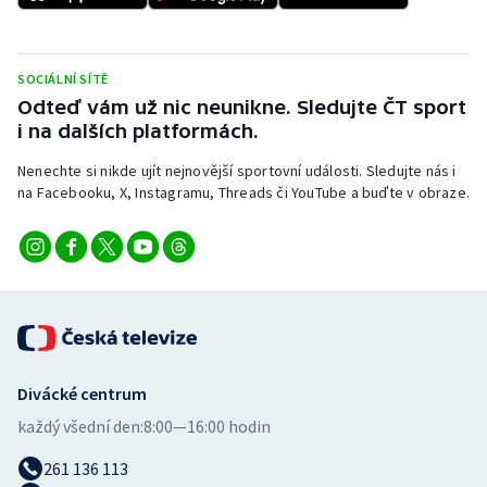
Stolní tenis
Triatlon
SOCIÁLNÍ SÍTĚ
Odteď vám už nic neunikne. Sledujte ČT sport
Veslování
i na dalších platformách.
Vodní slalom
Nenechte si nikde ujít nejnovější sportovní události. Sledujte nás i
na Facebooku, X, Instagramu, Threads či YouTube a buďte v obraze.
Volejbal
Ostatní
Divácké centrum
každý všední den:
8:00—16:00 hodin
261 136 113